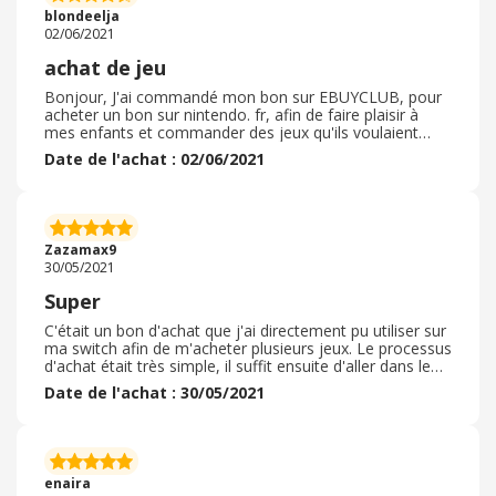
blondeelja
02/06/2021
achat de jeu
Bonjour, J'ai commandé mon bon sur EBUYCLUB, pour
acheter un bon sur nintendo. fr, afin de faire plaisir à
mes enfants et commander des jeux qu'ils voulaient
depuis longtemps. Un vrai plaisir, de suite on reçoit nos
Date de l'achat : 02/06/2021
codes, on les utilise a notre gré. Les jeux que l'on utilise
sont virtuel, on les retrouve sur le compte nintendo,
donc retéléchargeable à l'infini. Le bon se transforme en
cagnotte, pas obligé de tout utiliser de suite. Sans
problèmes, tu commandes ton jeu, tu paie avec le code,
Zazamax9
tout glisse naturellement. Je recommandes très
30/05/2021
fortement.
Super
C'était un bon d'achat que j'ai directement pu utiliser sur
ma switch afin de m'acheter plusieurs jeux. Le processus
d'achat était très simple, il suffit ensuite d'aller dans le
nintendo store afin de rentrer le code que ebuyclub
Date de l'achat : 30/05/2021
fournis et vous pouvez directement faire vos achats. Le
délai de livraison est immédiat car c'est un bon d'achat.
La durée de validation est longue, donc vous avez le
temps avant de devoir utiliser tout le montant, vous
pouvez aussi en faire cadeau à une tierce personne.
enaira