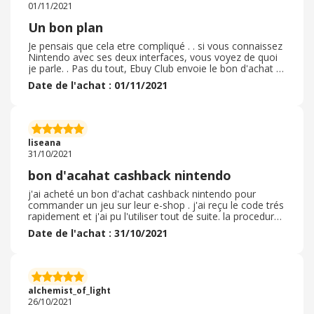
01/11/2021
récemment (on peut en commander plusieurs d'un
coup), autant en profiter !
Un bon plan
Je pensais que cela etre compliqué . . si vous connaissez
Nintendo avec ses deux interfaces, vous voyez de quoi
je parle. . Pas du tout, Ebuy Club envoie le bon d'achat et
l n'y a plus qu'à rentrer le code. Topissime Ninitendo
Date de l'achat : 01/11/2021
regroupe un large panel de jeux pour grands et petits et
remet au gout du jour cetains jeux de notre jeunesse.
J'avoue mettre laisser tenter aussi . . comme quoi !
Toute notre petite famille est ravie et c'est sur que je
repasserai par Ebuy Club pour racheter quelques bons
liseana
d'achats.
31/10/2021
bon d'acahat cashback nintendo
j'ai acheté un bon d'achat cashback nintendo pour
commander un jeu sur leur e-shop . j'ai reçu le code trés
rapidement et j'ai pu l'utiliser tout de suite. la procedure
d'achat sur le e-shop nintendo s'est deroulée trés
Date de l'achat : 31/10/2021
simplement, aprés avoir lancé la commande d'achat du
jeu dûment entré les caractéres composant le code de
mon bon d'achat. celui ci a fonctionné à merveille et le
paiement à bine été validé. le téléchargement du jeu
s'est donc lancé et j'ai jouer comme je le souhaitais!
alchemist_of_light
tout c'est deroulé correctement et dans mes attentes je
26/10/2021
n'est vraiment eu aucun soucis et suis trés satisfaite de