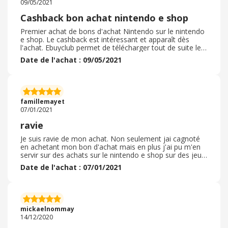
09/05/2021
Cashback bon achat nintendo e shop
Premier achat de bons d'achat Nintendo sur le nintendo
e shop. Le cashback est intéressant et apparaît dès
l'achat. Ebuyclub permet de télécharger tout de suite le
bon d'achat sur son compte pour recharger
Date de l'achat : 09/05/2021
immédiatement son compte nintendo. Cela a permis à
mes enfants de tout de suite acheter un jeu en
promotion sur le nintendo e shop. Ces bons d'achats
sont aussi accèssible sur d'autres site ou en magasin
mais sans cashback. Ebuyclub propose donc un système
famillemayet
super intéressant pour ses membres avec une= site bien
07/01/2021
conçu pour facilement acquérir ces bon d'achat. une
réussite
ravie
Je suis ravie de mon achat. Non seulement jai cagnoté
en achetant mon bon d'achat mais en plus j'ai pu m'en
servir sur des achats sur le nintendo e shop sur des jeux
à moins 90%. J'ai pu l'utiliser de suite après l'avoir acheté
Date de l'achat : 07/01/2021
et sans aucun soucis. je suis passée par la connexion de
ma switch mais j'aurais pu passer par le site internet
directement. J'en avais acheté 2 que j'ai pu cumulé pour
une commande de plusieurs articles en promotion ( jeux
de switch de grand nom Professeur Layton et 51
mickaelnommay
worllwide games)
14/12/2020