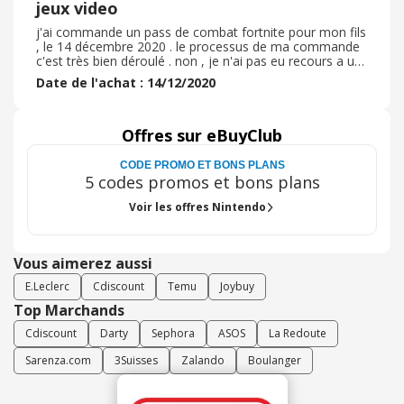
jeux video
j'ai commande un pass de combat fortnite pour mon fils
, le 14 décembre 2020 . le processus de ma commande
c'est très bien déroulé . non , je n'ai pas eu recours a un
code promo . délai de livraison impeccable vu que c'était
Date de l'achat : 14/12/2020
juste un achat internet , pour fortnite . emballage tres
très correct . l'article était conforme a la commande et
la qualité était irréprochable . je n'ai pas eu besoin de
retourner ma commande . je recommande vivement ce
Offres sur eBuyClub
site internet de jeux video et je n'hésiterai pas a le
refaire
CODE PROMO ET BONS PLANS
5 codes promos et bons plans
Voir les offres Nintendo
Vous aimerez aussi
E.Leclerc
Cdiscount
Temu
Joybuy
Top Marchands
Cdiscount
Darty
Sephora
ASOS
La Redoute
Sarenza.com
3Suisses
Zalando
Boulanger