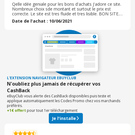
Qelle idée geniale pour les bons d'achats J'adore ce site.
Nombreux choix sde montant et surtout le prix est
correcte. Le site est tres fluide et tres lisible. BON SITE.
La commande a été traitée rapidement. La reception du
Date de l'achat : 10/06/2021
bon d'achat dans la minute . Tres bon cashback validé
rapidement. Produit conforme à la description sur le site.
Tres contente de ce site, vous pouvez passer
commandes les yeux fermés. Cest pour toutes ses
bonnes raisons que je le recommande. Je repasserai
commande chez Nintendo.
L'EXTENSION NAVIGATEUR EBUYCLUB
N'oubliez plus jamais de récupérer vos
CashBack
eBuyClub vous alerte des CashBack disponibles puis teste et
applique automatiquement les Codes Promo chez vos marchands
préférés.
+1€ offert
pour tout 1er téléchargement
Je l'installe