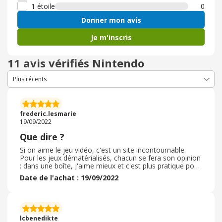
1 étoile
0
Donner mon avis
Je m'inscris
11 avis vérifiés Nintendo
frederic.lesmarie
19/09/2022
Que dire ?
Si on aime le jeu vidéo, c'est un site incontournable.
Pour les jeux dématérialisés, chacun se fera son opinion
: dans une boîte, j'aime mieux et c'est plus pratique pour
la revente (forcément !). Mais pour les objets, on y
Date de l'achat : 19/09/2022
trouve plein de choses sympathiques et inédites (en
provenance du Japon, notamment). Si on est fan, c'est
une boutique qu'il faut visiter de temps en temps ! Enfin,
on peut échanger des points gagnés sur le site contre
des objets physiques totalement inédits qui sont très
lcbenedikte
sympathiques aussi. Et comme les règles ont changé