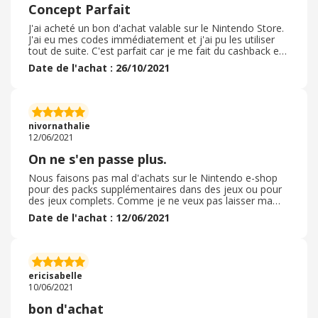
mon achat!
Concept Parfait
J'ai acheté un bon d'achat valable sur le Nintendo Store.
J'ai eu mes codes immédiatement et j'ai pu les utiliser
tout de suite. C'est parfait car je me fait du cashback et
en plus, des points or. L'idée est intéressante car on
Date de l'achat : 26/10/2021
cumul les bonus même si ne représente pas un gros
montant au total, c'est intéressant malgré tout. Au total,
j'ai du récupéré 5€ sur mon jeu qui en valait 60. En soit,
je recommencerai et je pense que j'utiliserai cette
fonctionnalité de bon d'achat dans mes achats courants
nivornathalie
aussi.
12/06/2021
On ne s'en passe plus.
Nous faisons pas mal d'achats sur le Nintendo e-shop
pour des packs supplémentaires dans des jeux ou pour
des jeux complets. Comme je ne veux pas laisser ma
carte bancaire sur ce type de sites, j'achète des bons
Date de l'achat : 12/06/2021
d'achat Nintendo. C'est pratique et en plus c'est au top
de la sécurité informatique pour moi. J'ai commandé
mon bon, et j'ai obtenu immédiatement le code à
recopier sur le site Nintendo e-shop. L'opération a pris
moins de 2 minutes, le code a été délivré
ericisabelle
immédiatement et recopié aussi vite. Tout à très bien
10/06/2021
fonctionné et j'ai obtenu un cash back supplémentaire.
J'adore.
bon d'achat