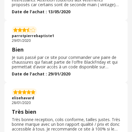
proposés car certains sont de seconde main ( vintage)
et ce que vous recevez ne correspond pas du tout à ce
Date de l'achat : 13/05/2020
que vous voyez sur le site. J'en ai fait l'expérience avec
un blazer vintage qui ressemblait plus à un vieux truc
sorti d'un grenier qu'à un beau blazer oversize montré
sur le site. Certains produits comme les chaussures en
particulier, se retrouvent sur d'autres sites concurrents à
parrotpierrebaptiste1
des prix beaucoup plus intéressants donc comparez
29/01/2020
avant d'achetez !
Bien
Je suis passé par ce site pour commander une paire de
chaussures qui faisait partie de l'offre BlackFriday et qui
permettait d'avoir accès à un code disponible sur
ebuyclub. Le processus de commande et de paiement
Date de l'achat : 29/01/2020
est simple et s'est bien déroulé. Les délais de livraison
annoncés ont été respectés par le vendeur. Le colis était
bien emballé et est arrivé en très bon état à mon
domicilie. Il m'a fallut effectuer un retour pour changer
de taille et tout s'est bien déroulé. Je recommande donc
elisehavard
ce site.
28/01/2020
Très bien
Très bonne reception, colis conforme, tailles justes. Très
bonne marque avec un bon rapport qualité / prix et donc
accessible à tous. Je recommande ce site à 100% si le