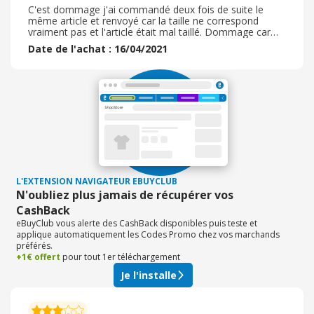
C'est dommage j'ai commandé deux fois de suite le
même article et renvoyé car la taille ne correspond
vraiment pas et l'article était mal taillé. Dommage car
mes précédente commande avait été correcte même si
Date de l'achat : 16/04/2021
la qualité n'était pas génial les articles était jolies et
originaux. Pour cette fois là je suis donc déçu de ma
commande, mais le services après vente est réactif car
j'ai reçu mon remboursement rapidement pour mon
second achat. Je pense seulement que le site devrait
vérifier le guide des tailles lorsque qu'il poste des articles
L'EXTENSION NAVIGATEUR EBUYCLUB
N'oubliez plus jamais de récupérer vos
CashBack
eBuyClub vous alerte des CashBack disponibles puis teste et
applique automatiquement les Codes Promo chez vos marchands
préférés.
+1€ offert
pour tout 1er téléchargement
Je l'installe