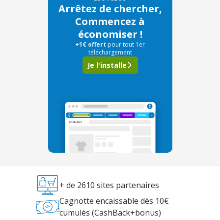
Arrêtez de chercher,
Commencez à
économiser !
+1€ offert
pour tout 1er
téléchargement
Je l'installe
+ de 2610 sites partenaires
Cagnotte encaissable dès 10€
cumulés (CashBack+bonus)