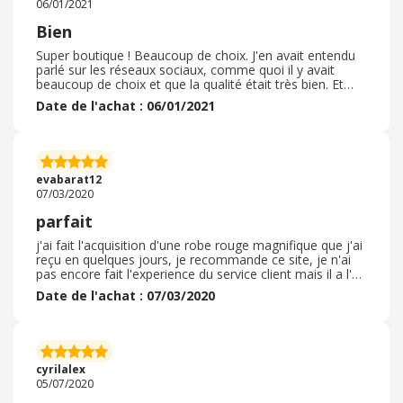
06/01/2021
Bien
Super boutique ! Beaucoup de choix. J'en avait entendu
parlé sur les réseaux sociaux, comme quoi il y avait
beaucoup de choix et que la qualité était très bien. Et
bien, je ne suis pas déçue. La livraison est assez courte,
Date de l'achat : 06/01/2021
même avec le confinement, tout est arrivé sans
problème. Tout était comme décrit et pas de problème
de taille ou de qualité. Il y avait déjà des réductions
importantes directement sur le site et avec le cashback
en plus ( très intéressant) , j'ai économiser pas mal de
evabarat12
sous ! Je suis très satisfaite.
07/03/2020
parfait
j'ai fait l'acquisition d'une robe rouge magnifique que j'ai
reçu en quelques jours, je recommande ce site, je n'ai
pas encore fait l'experience du service client mais il a l'air
bien! j'ai utilisé un code promo de 55% trouvé sur
Date de l'achat : 07/03/2020
ebuyclub, NGFR55, la qualité est superbe et bien
emballé, je n'ai pas retourné ma commande puisque
tout allait parfaitement. Je recommande, la livraison est
rapide et le site offre un choix très varié de vêtements!
vous pouvez y aller les yeux fermés c'est un très bon
cyrilalex
site au prix tout à fait correct.
05/07/2020