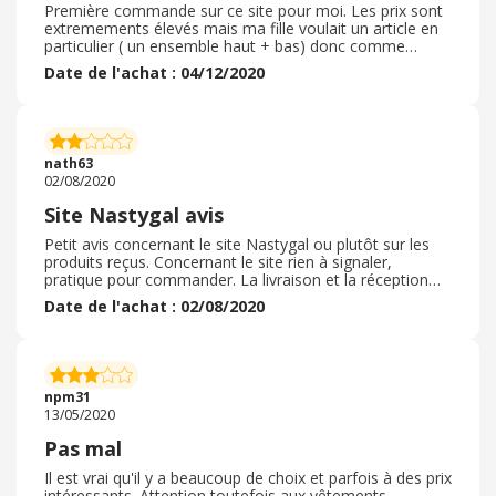
Première commande sur ce site pour moi. Les prix sont
extremements élevés mais ma fille voulait un article en
particulier ( un ensemble haut + bas) donc comme
c'était un cadeau j'ai accepté de lui offrir mais j'ai encore
Date de l'achat : 04/12/2020
mal au porte feuille. et en plus j'avais un code promo
donc légerement moins chers. Sinon concernant l'article
en lui même ( pub d'une youtubeuse) il est très joli mais
le bas est un peu trop petit alors que le haut taille
parfaitement bien. Bref je ne pense pas repasser
nath63
commande sur ce site.
02/08/2020
Site Nastygal avis
Petit avis concernant le site Nastygal ou plutôt sur les
produits reçus. Concernant le site rien à signaler,
pratique pour commander. La livraison et la réception
des produits est impeccable, dans les délais indiqués. En
Date de l'achat : 02/08/2020
revanche les produits sur le site et la réalité en recevant
les produits est différente. En effet, j'avais commandé 2
paires de lunette, une robe et une veste type blazer.
Concernant la veste, la qualité du tissu n'est pas comme
à l'écran, tissu bas de gamme. Pour la robe c'est la
npm31
couleur et la coupe qui diffèrent des photos en ligne.
13/05/2020
Pour ma part c'est une déception liée aux produits. Je
retenterai peut être une prochaine fois pour voir si je
Pas mal
suis encore déçue ou pas du tout.
Il est vrai qu'il y a beaucoup de choix et parfois à des prix
intéressants. Attention toutefois aux vêtements