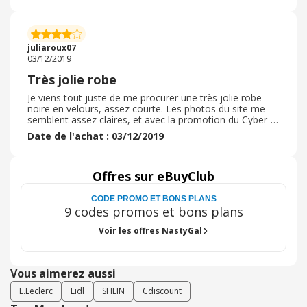
moins de 50 euros la livraison standard et a 4, 99 euros
ce qui tout a fait respectable pour un colis suivi en
Colissimo La qualité des vêtements est au top et qualité
est bonne je sais a quoi m'attendre. L'emballage du colis
juliaroux07
reste le même en plastique et assez pratique a
03/12/2019
transporter.
Très jolie robe
Je viens tout juste de me procurer une très jolie robe
noire en velours, assez courte. Les photos du site me
semblent assez claires, et avec la promotion du Cyber-
Monday il y avait moins 50% sur tous les articles ce qui
Date de l'achat : 03/12/2019
est vraiment intéressant! De plus avec le pourcentage
d'Ebuy Club je vais pouvoir encore récupérer de l'argent.
Ce site à petit prix devient encore plus intéressant qu'il
ne l'est déjà. Il y a pleins de jolis vêtements, j'aime
Offres sur eBuyClub
beaucoup. j'attend maintenant de recevoir ma
commande pour pouvoir juger de la qualité, du tissu, de
CODE PROMO ET BONS PLANS
la taille. .
9 codes promos et bons plans
Voir les offres NastyGal
Vous aimerez aussi
E.Leclerc
Lidl
SHEIN
Cdiscount