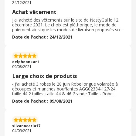
24/12/2021
Achat vêtement
J'ai acheté des vêtements sur le site de NastyGal le 12
décembre 2021. Le choix est pléthorique, le mode de
paiement ainsi que les modes de livraison proposés sont
importants. LE retrait de la commande s'est déroulé
Date de l'achat : 24/12/2021
sans encombre et la modèle correspondait bien à celui
commandé. Le style et la taille sont conformes à ce que
montre le site web. Pas de problème lors du déballage,
tout était ok. Je n'ai pas eu besoin de retourner la
commande ni de me faire rembourser mon achat. Je
delpheonkani
recommande cette enseigne.
09/08/2021
Large choix de produtis
- J'ai acheté 3 robes le 28 juin Robe longue volantée à
découpes et manches bouffantes AGG02334-127-24
taille 44 2 tailles: taille 44 & 46 Grande Taille - Robe
portefeuille à imprimé fleuri C'est tellement flore entre
Date de l'achat : 09/08/2021
nous AGG42465-146-51 - Le processus de ma
commande s'est bien déroulé - Non je n'ai pas utilisé de
code promo - J'ai pris un délai de livraison de 48h et ça
n'a pas été respecté en 72h - L'emballage était correct -
Les articles achetés n'étaient pas confirmes. La qualité
silvanocarla17
était au niveau de ce que je pensais - Oui j'ai eu besoin
04/09/2021
de retourner ma commande. Les frais de retours étaient