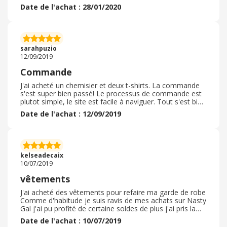
client à un petit budget. L'emballage était très correct.
Date de l'achat : 28/01/2020
J'ai même bénéficié d'un code promotionnel de 55%
trouvé sur internet. Je n'ai pas besoin de retourner ma
commande et le processus de cette dernière s'est passé
sans problème. Le site est très facile d'accès et
l'encaissement se passe en toute sécurité. C'est un 5 sur
sarahpuzio
5 pour ce site de vêtements, d'accessoires. . etc.
12/09/2019
Commande
J'ai acheté un chemisier et deux t-shirts. La commande
s'est super bien passé! Le processus de commande est
plutot simple, le site est facile à naviguer. Tout s'est bien
déroulé dans l'ensemble. J'ai procédé à l'achat sans créer
Date de l'achat : 12/09/2019
de compte donc très rapidement, en tant qu' 'invité'. J'ai
également reçu la confirmation de la commande avec
un récapitulatif de mes achats très rapidement, super
efficace! J'ai eu recours à un code promo pour avoir une
réduction de 5 euro et il y a également des soldes sur le
kelseadecaix
site.
10/07/2019
vêtements
J'ai acheté des vêtements pour refaire ma garde de robe
Comme d'habitude je suis ravis de mes achats sur Nasty
Gal j'ai pu profité de certaine soldes de plus j'ai pris la
livraison en standard qui est offerte pour plus de 50
Date de l'achat : 10/07/2019
euros d'achats ce qui est super pratique, Apres pour