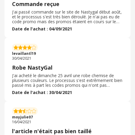
gratuits
Commande reçue
J'ai passé commande sur le site de Nastygal début août,
et le processus s'est très bien déroulé. Je n'ai pas eu de
code promo mais des promos étaient en cours sur le
site directement. Le délais de livraison a été un peu plus
Date de l'achat : 04/09/2021
long qu'annoncé, mais tout de même raisonnable. J'ai
reçu ma commande une semaine plus tard ! L'emballage
des articles était très bien, tout est arrivé en ordre et pas
abimé. Les articles étaient conformes, et la qualité aussi.
Je n'ai pas eu besoin de retourner les produits car avec
levaillantl19
le guide des tailles très juste, tout m'allait. Je
30/04/2021
recommande !
Robe NastyGal
J'ai acheté le dimanche 25 avril une robe chemise de
plusieurs couleurs. Le processus s'est extrêmement bien
passé mis à part les codes promos qui n'ont pas
vraiment fonctionnés... Le délai de livraison a bien été
Date de l'achat : 30/04/2021
respecté puisque l'article est arrivé plus tôt que prévu, la
commande est arrivée en quatre jours ouvrés.
L'emballage était très correct mais malheureusement la
robe était légèrement grande pour du 34 malgré une
qualité incroyable! J'ai donc procédé à un retour sans
moyjulie07
frais avec l'aide d'un assistant avec qui j'ai pris contact
16/04/2021
par Messenger et j'ai commandé à nouveau dans un
taille plus petite. Le remboursement se fait dans les 14
l'article n'était pas bien taillé
jours qui suivent l'envoi du colis.