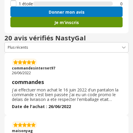
1 étoile
0
Donner mon avis
Je m'inscris
20 avis vérifiés NastyGal
commandesinternet97
26/06/2022
commandes
j'ai effectuer mon achat le 16 juin 2022 d'un pantalon la
commande s'est bien passée j'ai eu un code promo le
delais de livraison a ete respecter l'emballage etait
correct pour la qualité helas j'ai eu un desagrement avec
Date de l'achat : 26/06/2022
mon article car il manquait un bouton j'ai du donc
demander un geste commercial aupres du site chose qui
a ete faite sans encombre je n'ai pas eu a retourner
l'article car j'en avait besoin pour une occasion
particuliere il est vrai que je regrette qu'il y ai des frais
maisonyag
d'envoi lorsque je passe une commande