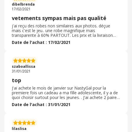
dibelbrenda
17/02/2021
vetements sympas mais pas qualité
j'ai reçu des robes non similaires aux photos. déçue
mais c'est le jeu.. une robe magnifique mais
transparente à 60% PARTOUT. Les prix et la livraison
sont très corrects. Des modèles originaux qui se
Date de l'achat : 17/02/2021
distinguent des autres boutiques en ligne. Je porte ces
vêtements malgré la différence entre photo et réalité.
attention à la fragilité des tissus et la matière je laisse ce
commentaire afin de peut être aider des personnes
hésitant à commander sur ce site internet marchand.
szaboallissa
Chaussures blanches : parfaites ! je ne regrette pas cet
31/01/2021
achat.
top
J'ai achete le mois de janvier sur NastyGal pour la
premiere fois un cadeau a ma fille adolescente, il y a de
quoi choisir surtout pour les jeunes. . J'ai achete 2 paires
baskets et un anorak, les reductions etait jusqu'a 60% et
Date de l'achat : 31/01/2021
plus pour certains produits ce que je trove tres
interessant deja meme sans un code promo comme
dans mon cas. La commande a ete traite juste apres et
envoye le jour suivant . Recu mon colis 3 jour apres,
bien emballe. La taillle est conforme et matiere de
lilaslisa
bonne qualite , un site que je compte revisiter.