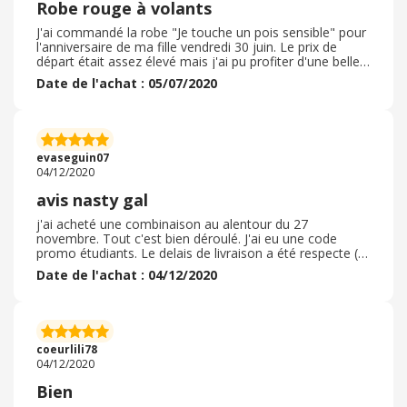
Robe rouge à volants
J'ai commandé la robe "Je touche un pois sensible" pour
l'anniversaire de ma fille vendredi 30 juin. Le prix de
départ était assez élevé mais j'ai pu profiter d'une belle
réduction de 55%. Le site est agréable et facile
Date de l'achat : 05/07/2020
d'utilisation. Le délais de livraison a été respecté. Ma
commande a été livrée en une semaine avec un
emballage correct qui comprenait en plus 30% de
matière recyclée. La robe paraît de bonne qualité et taille
vraiment bien. Elle met la silhouette en valeur mais elle
evaseguin07
marque les formes. En conclusion, bonne découverte, je
04/12/2020
commanderais probablement de nouveau.
avis nasty gal
j'ai acheté une combinaison au alentour du 27
novembre. Tout c'est bien déroulé. J'ai eu une code
promo étudiants. Le delais de livraison a été respecte (
la commande est arrivé en 5 jours) l'emballage est
Date de l'achat : 04/12/2020
correct comme toujours. Les articles étaient conformes
a ce que j'ai demandé. La qualité est bonne. Je n'ai donc
pas besoin de retourner ma commande. Les frais de
retour sont gratuit il me semble. Ce n'est pas la première
fois que je commande sur ce site je l'adore mais il faut
coeurlili78
regarder les avis clients avant d'acheter
04/12/2020
Bien