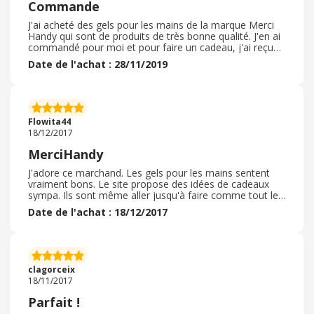
Commande
J'ai acheté des gels pour les mains de la marque Merci
Handy qui sont de produits de très bonne qualité. J'en ai
commandé pour moi et pour faire un cadeau, j'ai reçu
les article dans un excellent état, très bien emballés. Le
Date de l'achat : 28/11/2019
processus de commande est très simple, expliquée et
s'est donc déroulé sans aucun soucis. J'ai effectivement
eu recours à un code promo en plus de la promotion
spéciale Black Friday que proposait la marque ce qui m'a
conduit à vraiment commander. Les articles
Flowita44
commandés sont en excellent état, la marque est très
18/12/2017
sérieuse et respectueuse de l'environnement c'est
pourquoi je conseille vivement de commander sur ce
MerciHandy
site internet.
J'adore ce marchand. Les gels pour les mains sentent
vraiment bons. Le site propose des idées de cadeaux
sympa. Ils sont même aller jusqu'à faire comme tout le
monde en commercialisant une gamme Disney . .
Date de l'achat : 18/12/2017
clagorceix
18/11/2017
Parfait !