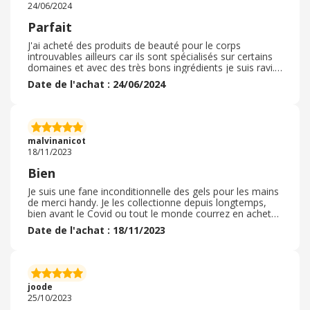
24/06/2024
Parfait
J'ai acheté des produits de beauté pour le corps
introuvables ailleurs car ils sont spécialisés sur certains
domaines et avec des très bons ingrédients je suis ravi.
Au niveau des prix c'est largement moins cher que via
Date de l'achat : 24/06/2024
les distributeurs et il y a des promos et la livraison est
rapide et gratuite rapidement donc tout est positif je
recommande fortement. Le site fait en plus des petits
cadeaux en fonction du montant d'achat de quoi
essayer de nouveaux produits gratuitement je suis très
malvinanicot
contente merci encore pour cette expérience.
18/11/2023
Bien
Je suis une fane inconditionnelle des gels pour les mains
de merci handy. Je les collectionne depuis longtemps,
bien avant le Covid ou tout le monde courrez en acheter!
Justement j’avais déjà ma collection et on voulait me les
Date de l'achat : 18/11/2023
poquer. Ils sentent tellement bons, des odeurs
différentes et originales. Sucrées et aussi les gels
spéciaux comme la collaboration avec stranger things
ou la collection signes astros que j’ai adoré! Les autres
produits sont aussi bien, comme le sérum magique, les
joode
bombes de bain et shampoing sec que j’aime beaucoup
25/10/2023