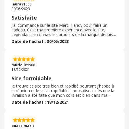
laura91003
30/05/2023
Satisfaite
J’ai commandé sur le site Merci Handy pour faire un
cadeau. C’est ma première expérience avec le site,
cependant je connais les produits de la marque depuis
plusieurs années et j’ai été de nombreuses fois cliente
Date de l'achat : 30/05/2023
de la marque. Les articles ont été expédiés assez
rapidement, et le suivi de livraison ainsi que les
informations sont corrects. Je trouve que certains de
leurs produits sont idéal pour faire un cadeau pour les
occasions. Le rapport qualité / prix est assez bon dans
murielle1906
l’ensemble. J’apprécie les nombreuses réductions ,
18/12/2021
collaborations , et le choix.
Site formidable
Je trouve ce site tres bien et rapidité pourtant j'habite à
la réunion et le suivi trop fiable il nous disent dés que la
livraison a été faite que mon colis est bien dans ma
boite aux lettres , par email de notification. Et leurs
Date de l'achat : 18/12/2021
produit est 100%naturel j'ai déja tester le dentifrice et le
deo roll on , ainsi que le spray a l'aloes vera pour la
période d'été cars ici à la réunion il fait trés chaud donc
sa m'aide beaucoup. et pour cette periode de noel j'ai
pris 3 gel hydroalcolique gel mains nettoyant , de la
ouassimaziz
series stranger things ils sentent trop bon. l'odeur est a