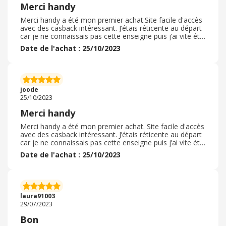
Merci handy
Merci handy a été mon premier achat.Site facile d'accès
avec des casback intéressant. J’étais réticente au départ
car je ne connaissais pas cette enseigne puis j’ai vite été
convaincue de continuer mes achats via cette
Date de l'achat : 25/10/2023
plateforme,un cadeau est offert à chaque commande, la
commande a été livrée dans les délais annoncés en
seulement deux jours par Colissimo et sans frais
supplémentaires et j’ai été totalement surprise et
satisfaite des produits que j’ai reçu Je recommande
joode
vivement se site qui mérite d'être connue.
25/10/2023
Merci handy
Merci handy a été mon premier achat. Site facile d'accès
avec des casback intéressant. J’étais réticente au départ
car je ne connaissais pas cette enseigne puis j’ai vite été
convaincue de continuer mes achats via cette
Date de l'achat : 25/10/2023
plateforme, un cadeau est offert à chaque commande,
la commande a été livrée dans les délais annoncés en
seulement deux jours par Colissimo et sans frais
supplémentaires et j’ai été totalement surprise et
satisfaite des produits que j’ai reçu Je recommande
laura91003
vivement se site qui mérite d'être connue.
29/07/2023
Bon