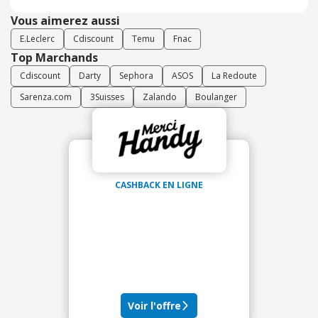
Vous aimerez aussi
E.Leclerc
Cdiscount
Temu
Fnac
Top Marchands
Cdiscount
Darty
Sephora
ASOS
La Redoute
Sarenza.com
3Suisses
Zalando
Boulanger
CASHBACK EN LIGNE
Voir l'offre