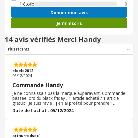
1 étoile
0
Donner mon avis
Je m'inscris
14 avis vérifiés Merci Handy
eloelo2012
05/12/2024
Commande Handy
Je ne connaissais pas la marque auparavant. Commande
passée lors du black friday , 1 article acheté / 1 article
gratuit ! Je suis ravie , j en ai profité pour prendre 1
bandeau , 1 baume Nourrissant lèvre, 1 set exfoliation /
Date de l'achat : 05/12/2024
nutrition lèvre.... tout a été doublé ! ! Je suis ravie ! ! Envoi
relativement rapide, et cashback validé quelques jours
après. Découverte des produits agréable dans le colis ,
petits stickers offerts ! Je viens de tester le baume
Nourrissant lèvre : texture très agréable, ne laisse pas de
arthurrodsec1
film gras , j aime beaucoup.