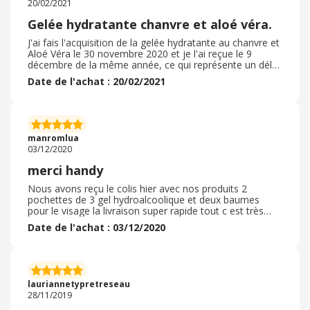
20/02/2021
tomber et il reste sur les mains il sont dans une étoiles
et sont a suspendre sur le sapin trop bien se ne seras
Gelée hydratante chanvre et aloé véra.
pas ma derniere commande et merci handy.
J'ai fais l'acquisition de la gelée hydratante au chanvre et
Aloé Véra le 30 novembre 2020 et je l'ai reçue le 9
décembre de la même année, ce qui représente un délai
raisonnable au vue de la situation actuelle. Tout le
Date de l'achat : 20/02/2021
processus c'est fait sans problème avec un bon suivi de
la commande et des notifications par mails a toutes les
étapes importantes. Les articles reçus correspondaient
parfaitement a ce qui était décris avec une excellente
qualité au rendez vous. Je l'ai terminée et j'en suis ravi,
manromlua
elle est légère, fraiche et agréable. Sans effet gras. Je la
03/12/2020
recommande et je la rachèterai pour sûr.
merci handy
Nous avons reçu le colis hier avec nos produits 2
pochettes de 3 gel hydroalcoolique et deux baumes
pour le visage la livraison super rapide tout c est très
bien déroulé , ma fille est tres satisfaite de la quille des
Date de l'achat : 03/12/2020
produits et du packaging qu elle trouve super tendance
Nous avons eu recours a la promo un acheté un offert
et nous Avons aussi fait une bonne action en offrant des
gels aux enfants hospitalisés L emballage était correct
rien a dire Nous avons trouvé les articles un peu petit
lauriannetypretreseau
par rapport au visuel photo du site mais rien de bien
28/11/2019
grave