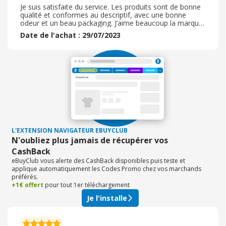
Je suis satisfaite du service. Les produits sont de bonne
qualité et conformes au descriptif, avec une bonne
odeur et un beau packaging. J’aime beaucoup la marque
qui propose beaucoup de choix. Première expérience
Date de l'achat : 29/07/2023
d’achat avec cette marque , j’ai bien aimé. La livraison
s’est bien déroulée comme prévue et en temps prévu. Le
colis était bien emballé et en bon état. Je n’ai pas eu
recours au service client car je n’en au pas eu besoin. Je
pense acheter de nouveau des produits de cette marque
dans le futur.
L'EXTENSION NAVIGATEUR EBUYCLUB
N'oubliez plus jamais de récupérer vos
CashBack
eBuyClub vous alerte des CashBack disponibles puis teste et
applique automatiquement les Codes Promo chez vos marchands
préférés.
+1€ offert
pour tout 1er téléchargement
Je l'installe