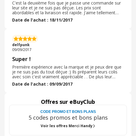
C'est la deuxième fois que je passe une commande sur
leur site et je ne suis pas déçue. Les prix sont
abordables et la livraison est rapide. J'aime tellement
leurs gels pour les mains mais aussi le soin qu'ils
Date de l'achat : 18/11/2017
apportent à la préparation des colis.
delfpunk
09/09/2017
Super !
Première expérience avec la marque et je peux dire que
je ne suis pas du tout déçue :) Ils préparent leurs colis
avec soin c'est vraiment appréciable . . De plus leur
produits sentent super bon ! Je ne peux que
Date de l'achat : 09/09/2017
recommander
Offres sur eBuyClub
CODE PROMO ET BONS PLANS
5 codes promos et bons plans
Voir les offres Merci Handy