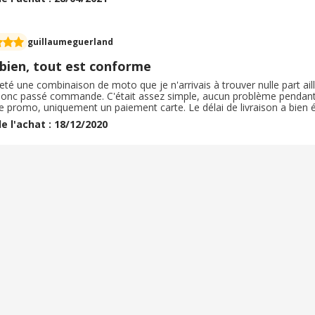
 très bonnes discussion avec le service client :)
guillaumeguerland
 bien, tout est conforme
heté une combinaison de moto que je n'arrivais à trouver nulle part aille
 donc passé commande. C'était assez simple, aucun problème pendant l
e promo, uniquement un paiement carte. Le délai de livraison a bien
s jours seulement par Colissimo avec signature. L'emballage était corre
e l'achat : 18/12/2020
r de spécifique en plus.