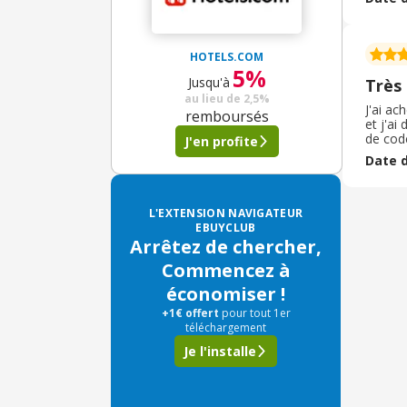
j'ai de
HOTELS.COM
5%
Jusqu'à
Très
au lieu de
2,5%
J'ai ac
remboursés
et j'ai
de cod
J'en profite
quelque
Date d
signale
L'EXTENSION NAVIGATEUR
EBUYCLUB
Arrêtez de chercher,
Commencez à
économiser !
+1€ offert
pour tout 1er
téléchargement
Je l'installe