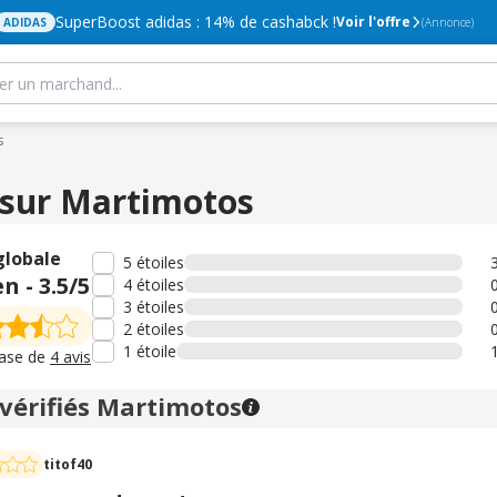
SuperBoost adidas : 14% de cashabck !
Voir l'offre
ADIDAS
(Annonce)
s
 sur Martimotos
globale
5 étoiles
en
-
3.5
/5
4 étoiles
3 étoiles
2 étoiles
1 étoile
base de
4 avis
 vérifiés Martimotos
titof40