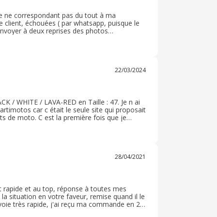
ue ne correspondant pas du tout à ma
e client, échouées ( par whatsapp, puisque le
d’envoyer à deux reprises des photos
e communication entre les employés) - après 5
is l’Espagne pour une réception 2 jours plus
, malgré plus d’une semaine d’attente et de
çu par erreur : 2 jours plus tard, un livreur
Aujourd’hui, je me retrouver avec une commande
22/03/2024
t ( difficilement joignable) et l’impossibilité
 commande et l’absence totale de
 de paypal) contre martimotos, avec la
juriste. Je ne peux que déconseiller fortement
 / WHITE / LAVA-RED en Taille : 47. Je n ai
engagements « simples » non tenus) et au vu
martimotos car c était le seule site qui proposait
de litige. Je précise évidemment disposer de
nts de moto. C est la première fois que je
e de diffamation.
e proposition et choix de marques de
28/04/2021
nt rapide et au top, réponse à toutes mes
la situation en votre faveur, remise quand il le
Envoie très rapide, j'ai reçu ma commande en 2
s que je peux mes équipements moto chez eux,