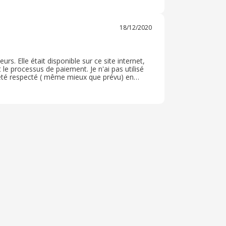
18/12/2020
urs. Elle était disponible sur ce site internet,
e processus de paiement. Je n'ai pas utilisé
 été respecté ( même mieux que prévu) en
ct et en rapport avec l'achat. Je n'ai rien à