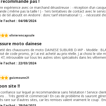
e recommande pas !
re expérience avec ce marchand désastreuse : - réception d’un casq
e ( même pas la taille ! ) - 1ers tentatives de contact avec le servic
de tel aboutit en Andorre : donc tarif international ! ) . - nécessité 
catives ( perte de temps sur 2 jours, pas de prise en compte et pas d
e l'achat : 04/08/2024
écoulés : engagement de « martimotos » à expédier ma commande depu
en réalité, je ne recevrais ni le numéro de suivi colis, ni la commande
es ! - honnête, j’ai demandé comment procéder au renvoi du casque re
evant ma porte pour le retrait ( efficace donc, quand ils veulent ! ) 
olivierencapsule
 de 600€, non reçue, ne bénéficiant d’aucune assistance du service clien
poser de ma moto… Ajoutez à cela, des problèmes de préparation de
ssure moto dainese
agement, et même d’excuse ! Aujourd’hui en litige ( via les services
tive d’un recours en justice en cours d’élaboration par un cabinet de 
cheté des chaussures de moto DAINESE SUBURB D-WP - Modèle : BLACK
chand, pragmatiquement peu compétent, malhonnête ( au vu de ses 
lisé de code promo, je l ai est acheté au prix réelle. J ai choisi le site 
conditions générales et avis constatés : habitué finalement à ce type 
le 47, introuvable sur tous les autres sites spécialisés dans les vêteme
s éléments justificatifs pour corroborer cet avis, dans toute hypothès
de sur ce site et j ai trouvé la navigation très ergonomique avec un
e l'achat : 22/03/2024
nts moto assez exhaustive.
guizmoune21
bon site !!
 confiance sur lequel je recommanderai sans hésitation ! Service clie
ns . . Très gentil et commercial ! En cas de problème ils sauront gérer 
rès rare sur d'autres sites, car les remises valent vraiment le coup . 
en point relais! On ne peut pas faire mieux. Depuis je commande dé
e l'achat : 28/04/2021