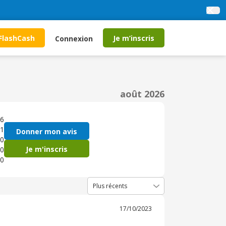
FlashCash
Je m’inscris
Connexion
août 2026
6
1
Donner mon avis
0
Je m'inscris
0
0
17/10/2023