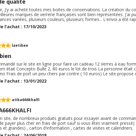
de qualité
r, J'y ai acheté toutes mes boites de conservations. La création du
lleures marques de verrerie françaises sont bien représentées. J'ai p
nces variées, plusieurs couleurs, plusieurs formes... L'envoi a été rap
. Chaque bol était enveloppé individuellement et calé avec du carton et
e l'achat : 17/10/2023
nd et je recommande.
laetibee
 bien
mmandé sur le site en ligne pour faire un cadeau 12 Verres à eau forme
m était Concepto Bulle 2, 80 euros le lot de trois La personne était 
mo Frais de port un peu chers par contre ( 10 euros) Le site propose 
resse de facturation ce qui est pratique pour faire un cadeau. Tous l
e l'achat : 13/01/2022
 site.
atika666khalfi
A666KHALFI
on site, de nombreux produits gratuits pour essayer avant de command
 de payer plus cher en frais de port sauf si vous êtes vraiment pressé) 
es et grandes) , carton d'information , cartes de visites et calendriers.
e l'achat : 24/06/2018