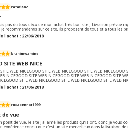
ratafia82
r
suis pas du tous déçu de mon achat très bon site , Livraison prévue r
 ! je recommanderais sur ce site, ils proposent de tous et a tous les prix
e l'achat : 22/06/2018
brahimwamine
 SITE WEB NICE
SITE WEB NICEGOOD SITE WEB NICEGOOD SITE WEB NICEGOOD 
WEB NICEGOOD SITE WEB NICEGOOD SITE WEB NICEGOOD SITE W
ICEGOOD SITE WEB NICEGOOD SITE WEB NICEGOOD SITE WEB NI
e l'achat : 21/06/2018
rocabennar1999
t de vue
point de vue, le site j'ai aimé les produits qu'ils ont, donc je vous con
 expérience conclu que c'est un site merveilleux dans la livraison d