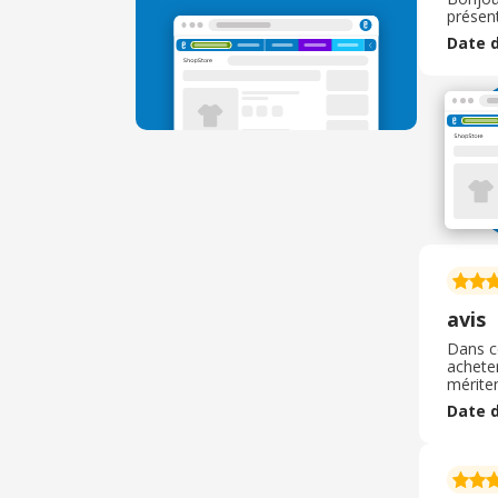
présent
Date d
avis
Dans ce
acheter
mériten
Date d