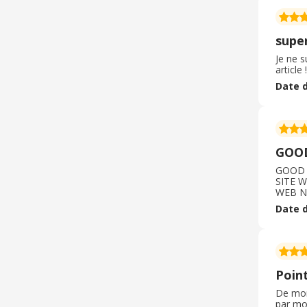
supe
Je ne 
article
Date d
GOOD
GOOD 
SITE 
WEB N
Date d
Poin
De mon 
par mon