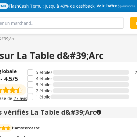
FlashCash Temu : Jusqu'à 40% de cashback !
Voir l'offre
EMU
(Annonce)
d&#39;Arc
 sur La Table d&#39;Arc
globale
5 étoiles
2
-
4.5
/5
4 étoiles
3 étoiles
2 étoiles
1 étoile
base de
27 avis
s vérifiés La Table d&#39;Arc
Hamstercarot