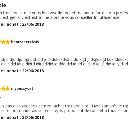
ble
n tres bon site je vous le conseille moi et ma petite famille ma profe
C est genial c est extra fine alors je vous conseiller fr l utiliser ase
e l'achat : 23/06/2018
hamzaberziz45
jdj d djdjdjdjdjdjdjd jdd jddkddkdkdkd d dd kgd g dkgdkgd kdkdddkdkd d
 didididid idi d didtd iditdididid id ddd did id dd d id i d idi di did idi y di i
e l'achat : 22/06/2018
mypussycat
r
suis pas du tous déçu de mon achat très bon site , Livraison prévue r
 ! je recommanderais sur ce site, ils proposent de tous et a tous les prix
e l'achat : 22/06/2018