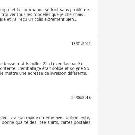
 compte et la commande se font sans problème.
u trouver tous les modèles que je cherchais :
ide et j'ai reçu un colis extrêment bien
 du papier. Je suis très satisfaite de ce
13/01/2022
 basse motifs bulles 25 cl ( vendus par 3) -
contente. L'emballage était solide et soigné So
de mettre une adresse de livraison différente
es sites ne le proposent pas... Je recommande
24/06/2018
er. livraison rapide ( même avec option lente,
. bonne qualité des : tee-shirts, cartes postales