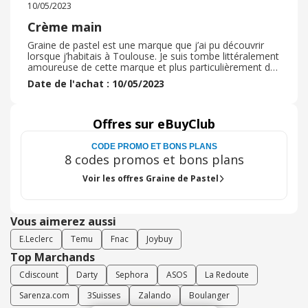
10/05/2023
Crème main
Graine de pastel est une marque que j’ai pu découvrir
lorsque j’habitais à Toulouse. Je suis tombe littéralement
amoureuse de cette marque et plus particulièrement de
la crème pour les mains. Elle a une odeur juste parfaite
Date de l'achat : 10/05/2023
et et excellente pour les peaux à tendance atopique. La
livraison et rapide et on peut choisir les échantillons afin
de découvrir d’autres produits de la marque. J’ai utilisé
l’application eBuyClub lors de ma commande afin de
Offres sur eBuyClub
bénéficier de cashback et de faire des réductions.
CODE PROMO ET BONS PLANS
8 codes promos et bons plans
Voir les offres Graine de Pastel
Vous aimerez aussi
E.Leclerc
Temu
Fnac
Joybuy
Top Marchands
Cdiscount
Darty
Sephora
ASOS
La Redoute
Sarenza.com
3Suisses
Zalando
Boulanger