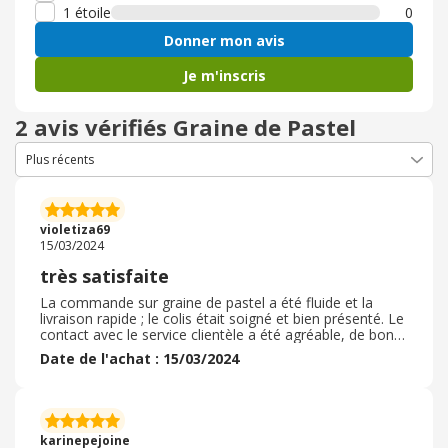
1 étoile
0
Donner mon avis
Je m'inscris
2 avis vérifiés Graine de Pastel
violetiza69
15/03/2024
très satisfaite
La commande sur graine de pastel a été fluide et la
livraison rapide ; le colis était soigné et bien présenté. Le
contact avec le service clientèle a été agréable, de bons
conseils et très efficace. Quant aux produits, ils sont
Date de l'achat : 15/03/2024
parfaits ! j'ai commandé l'huile de massage et le baume
corps réparateur . L'odeur est addictive sans être trop
présente et les soins conviennent parfaitement à ma
peau sèche . Que du bonheur ! La texture et le
conditionnement sont également très intéressants à
karinepejoine
utiliser.