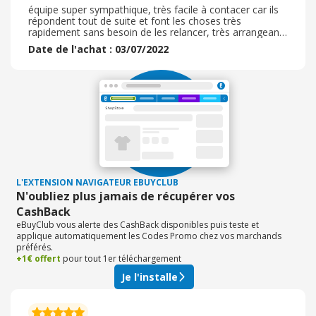
équipe super sympathique, très facile à contacer car ils
répondent tout de suite et font les choses très
rapidement sans besoin de les relancer, très arrangeant,
le bouquet était parfait, pour la fête des mères, il est
Date de l'achat : 03/07/2022
arrivé en temps et en heure et était conforme, je
recommande vivement cette entreprise car leurs
produits sont de qualité, ils sont compétents et efficaces
et sympathiques, c'était le première fois que je
commandais chez eux, je ne regrette pas et réitererai
l'expérience, on peut leur faire confiance
L'EXTENSION NAVIGATEUR EBUYCLUB
N'oubliez plus jamais de récupérer vos
CashBack
eBuyClub vous alerte des CashBack disponibles puis teste et
applique automatiquement les Codes Promo chez vos marchands
préférés.
+1€ offert
pour tout 1er téléchargement
Je l'installe