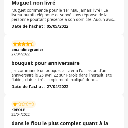
Muguet non livré
Muguet commandé pour le 1er Mai, jamais livré ! Le
livreur aurait téléphoné et sonné sans réponse de la
personne pourtant présente à son domicile. Aucun avis
de passage n’a été déposé . Aucun autre appel n’a été
Date de l'achat : 05/05/2022
passé ni par le fleuriste, ni par la société entre fleuristes.
com les jours suivants ni au destinataire ni à moi même
! Service après vente contacté par mes soins qui ne
rappelle jamais ! Pas de dédommagement prévu et pas
de muguet non plus! Bilan 44 euros perdus et pas de
amandinegranier
muguet pour ma maman de 87 ans qui a patienté tout le
27/04/2022
1er Mai! Il n’y a apparemment aucun suivi des livraisons
et pas de re-livraison en cas de problème ! Je déconseille
bouquet pour anniversaire
fortement cette entreprise !
J'ai commandé un bouquet a livrer à l'occasion d'un
anniversaire le 25 avril 22 sur Perols dans l'herault. site
fluide , clair et trés simplement expliqué donc
commande et choix trés facile j'ai obtenu un cash back
Date de l'achat : 27/04/2022
via cette commande avec ebuy club la livraison a été
respectée niveau délai le bouquet livré était conforme au
bouquet commandé tant au niveau des couleurs que
des fleurs sélectionnées. C'est la première fois que je
commandais sur le site et je renouvellerais cette
KREOLE
experience. je n'ai effectué aucun retour ni réclamation
25/04/2022
concernant cet achat
dans le flou le plus complet quant à la