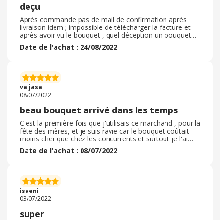
deçu
Après commande pas de mail de confirmation après
livraison idem ; impossible de télécharger la facture et
après avoir vu le bouquet , quel déception un bouquet
tout petit loin de la photo présenté pourtant après avoir
Date de l'achat : 24/08/2022
sélectionné le modèle j ai choisi le modèle de gamme
supérieur et quand j ai vu le bouquet en vraie tout petit
et beaucoup de feuillage si je compte le nombre de
fleurs présent sur leurs photo et que compte le nombre
de fleurs réellement dans le bouquet on est même pas a
valjasa
la moitié
08/07/2022
beau bouquet arrivé dans les temps
C'est la première fois que j'utilisais ce marchand , pour la
fête des mères, et je suis ravie car le bouquet coûtait
moins cher que chez les concurrents et surtout je l'ai
pris au dernier moment et il est quand même arrivé à
Date de l'achat : 08/07/2022
temps alors que j'étais hors délai pour le prestataire que
je choisis d'habitude. Il est bien arrivé dans les délais, la
composition était très belle et fraîche, la destinataire
était ravie. Vous pouvez vous fier à ce prestataire,
d'a^près mon expérience c'est un très bon choix.
isaeni
03/07/2022
super