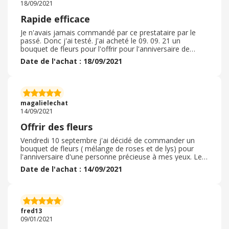
18/09/2021
Rapide efficace
Je n'avais jamais commandé par ce prestataire par le
passé. Donc j'ai testé. J'ai acheté le 09. 09. 21 un
bouquet de fleurs pour l'offrir pour l'anniversaire de
mariage. La commande a été faite avec une grande
Date de l'achat : 18/09/2021
facilité et tout s'est bien déroulé. Côté livraison, rien à
redire. Commandé le matin et livré dans l'après-midi
auprès de Madame. Madame a beaucoup apprécié la
qualité du bouquet tout comme moi. Rien à redire sur la
préparation et l'emballage. Tout était donc conforme à
magalielechat
la description et au choix fait. Je referai ainsi pour la
14/09/2021
suite.
Offrir des fleurs
Vendredi 10 septembre j'ai décidé de commander un
bouquet de fleurs ( mélange de roses et de lys) pour
l'anniversaire d'une personne précieuse à mes yeux. Le
magnifique bouquet a été livré par un fleuriste proche du
Date de l'achat : 14/09/2021
lieu de livraison, dans l'après-midi, c'est à dire peu de
temps après ma commande, et à fait une heureuse.
Mission accomplie pour une commande qui s'est très
bien déroulée, avec une confirmation reçue par mail qui
récapitulait bien ma commande. Il n'y a eu aucun souci.
fred13
Merci à "Entre fleuristes" pour le professionnalisme.
09/01/2021