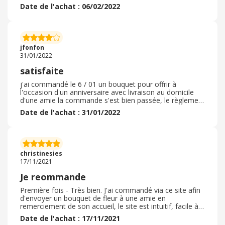
commande n'a posé aucun souci, personne ne m'a
Date de l'achat : 06/02/2022
informée d'un problème éventuel. Une semaine plus
tard, n'ayant aucune nouvelle de mon envoi et mon
paiement ayant été encaissé, j'ai appelé le service client
qui m'a informée que ma commande ne pouvait pas
être honorée en raison du partenaire local. Le
jfonfon
remboursement a été effectué dans la semaine
31/01/2022
suivante. Je ne ferai plus appel à leurs services car si je
ne m'étais pas inquiétée, que se serait-il passé?
satisfaite
m'auraient-ils informée et remboursée?
j'ai commandé le 6 / 01 un bouquet pour offrir à
l'occasion d'un anniversaire avec livraison au domicile
d'une amie la commande s'est bien passée, le règlement
aussi, mon amie a reçu le bouquet le jour prévu, ( le
Date de l'achat : 31/01/2022
lendemain de la commande) l'a trouvé très beau, j'ai pu
vérifier car elle m'en a envoyé une photo quand je lui ai
expliqué que j'avais choisi un bouquet " surprise" ( ce
site propose ce type de bouquet que le fleuriste prépare
selon son gout avec les fleurs dont il dispose ce jour là) ,
christinesies
la présentation était soignée, c'était ma première
17/11/2021
commande sur ce site, je suis satisfaite
Je reommande
Première fois - Très bien. J'ai commandé via ce site afin
d'envoyer un bouquet de fleur à une amie en
remerciement de son accueil, le site est intuitif, facile à
la navigation, la commande facile à passer avec des
Date de l'achat : 17/11/2021
tarifs très attractifs pour les bouquets, toutefois, je