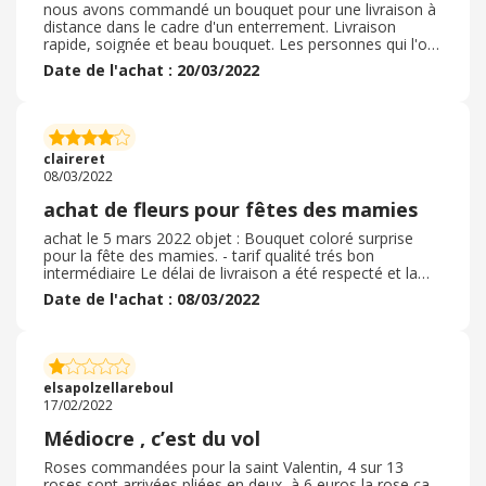
nous avons commandé un bouquet pour une livraison à
distance dans le cadre d'un enterrement. Livraison
rapide, soignée et beau bouquet. Les personnes qui l'ont
vu nous ont confirmé qu'il était magnifique. Nous
Date de l'achat : 20/03/2022
recommandons et n'hésiterons pas à refaire appel à ce
site pour de futures commandes quelque soit
l'événement. petite demande pour faire évoluer votre
site : une photo du bouquet au départ de chez le
fleuriste serait un plus pour l'acheteur qui ne reçoit pas
claireret
le bouquet. Cela prend quelques minutes et c'est une
08/03/2022
preuve de qualité à mon avis
achat de fleurs pour fêtes des mamies
achat le 5 mars 2022 objet : Bouquet coloré surprise
pour la fête des mamies. - tarif qualité trés bon
intermédiaire Le délai de livraison a été respecté et la
date que l'on donne est garantie puisque j'ai pu
Date de l'achat : 08/03/2022
programmer une livraison même le dimanche.
L'emballage soigné et correct Le fleuriste a
confectionné un trés beau bouquet coloré et la
personne qui l'a reçue était trés contente et emue. Je
recommande ce site car les Intermédiaires choisis sont
elsapolzellareboul
sérieux et en plus on fait un don à une association
17/02/2022
caritative lors du paiement.
Médiocre , c’est du vol
Roses commandées pour la saint Valentin, 4 sur 13
roses sont arrivées pliées en deux, à 6 euros la rose ça