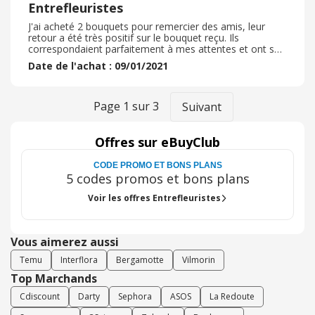
Entrefleuristes
J'ai acheté 2 bouquets pour remercier des amis, leur
retour a été très positif sur le bouquet reçu. Ils
correspondaient parfaitement à mes attentes et ont su
ravir leurs destinataires. Ils m'ont envoyé des photos des
Date de l'achat : 09/01/2021
bouquets, qui étaient presque plus jolis que ce que
j'avais commandé ! Ce qui n'est bien souvent pas le cas
sur d'autres sites. Le choix de la boutique est large et les
prix tout à fait corrects Je les remercie pour leur
Page
1
sur
3
Suivant
professionnalisme et commanderai à nouveau chez eux
Je recommande !
Offres sur eBuyClub
CODE PROMO ET BONS PLANS
5 codes promos et bons plans
Voir les offres Entrefleuristes
Vous aimerez aussi
Temu
Interflora
Bergamotte
Vilmorin
Top Marchands
Cdiscount
Darty
Sephora
ASOS
La Redoute