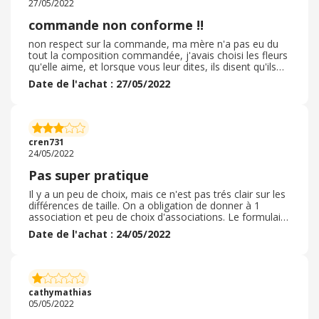
27/05/2022
commande non conforme !!
non respect sur la commande, ma mère n'a pas eu du
tout la composition commandée, j'avais choisi les fleurs
qu'elle aime, et lorsque vous leur dites, ils disent qu'ils
ont fait au mieux! ! honteux, j'ai voulu essayer chez eux,
Date de l'achat : 27/05/2022
mais terminé, je commanderai ailleurs, je penses que les
fleuristes mettent ce qui leur reste en boutique, et cela
n'est pas normal... je ne recommande pas et j'aurai dû
regarder les avis avant, apparemment c'est leur
problème ! ! commande reçu en retard, mauvaise
cren731
composition... . passez votre chemin
24/05/2022
Pas super pratique
Il y a un peu de choix, mais ce n'est pas trés clair sur les
différences de taille. On a obligation de donner à 1
association et peu de choix d'associations. Le formulaire
d'adresse à compléter n'est pas trés efficace, il ne
Date de l'achat : 24/05/2022
marche pas bien, il a fallu que je m'y reprenne à
plusieurs fois pour que ça marche et que je saisisse le
nom de la ville et non le code postal. Les frais de
livraison sont élevés. J'espère que le résultat sera OK. J'ai
fait 1 achat spécial fête des mères, mais dans le menu
cathymathias
déroulant des occasions spéciales, il ne propose pas
05/05/2022
fete des mères, c'est dommage.