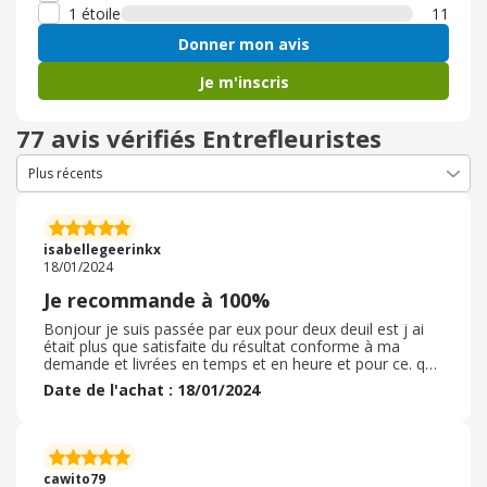
1 étoile
11
Donner mon avis
Je m'inscris
77 avis vérifiés Entrefleuristes
isabellegeerinkx
18/01/2024
Je recommande à 100%
Bonjour je suis passée par eux pour deux deuil est j ai
était plus que satisfaite du résultat conforme à ma
demande et livrées en temps et en heure et pour ce. qui
est du tarif il y a pour tout les. budgets j ai d'ailleurs
Date de l'achat : 18/01/2024
repassée une commande pour une autre occasion et
pareil toujours de bonne condition et le choix du
bouquet est respecter les fleurs son fraîche et la
livraison se fait rapidement je n hesiterait pas à refaire
appel à leurs service Car il sont très competant dans
cawito79
leurs proposition