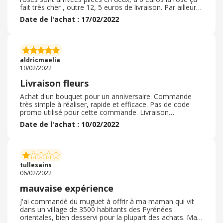
fait très cher , outre 12, 5 euros de livraison. Par ailleurs
les 9 autres roses viables étaient déjà fanées au bout de
Date de l'achat : 17/02/2022
48h. Nous avons appelé le service client immédiatement
après la livraison mais personne ne répond. Nous avons
également envoyé plusieurs mails avec des photos
prouvant le problème mais nous n’avons reçu aucune
réponse. Nous continuons d’appeler chaque jour, en
aldricmaelia
vain. C’est plus que décevant, c’est du vol. Hormis ce
10/02/2022
problème , la Commande est arrivée dans les temps
mais défectueuse.
Livraison fleurs
Achat d'un bouquet pour un anniversaire. Commande
très simple à réaliser, rapide et efficace. Pas de code
promo utilisé pour cette commande. Livraison
demandée un samedi matin entre 10h00 et 11h00,
Date de l'achat : 10/02/2022
effectuée à 10h55 donc parfait. Pas d'emballage,
bouquet livré en main propre par un artisan du village :
excellent et fait fonctionner le commerce local ++++.
Bouquet conforme à la photo sur internet au moment
de la commande : parfait. Les fleurs ont tenu presque
tullesains
deux semaines : extra ! ! Aucun souci avec cette
06/02/2022
commande.
mauvaise expérience
J'ai commandé du muguet à offrir à ma maman qui vit
dans un village de 3500 habitants des Pyrénées
orientales, bien desservi pour la plupart des achats. Ma