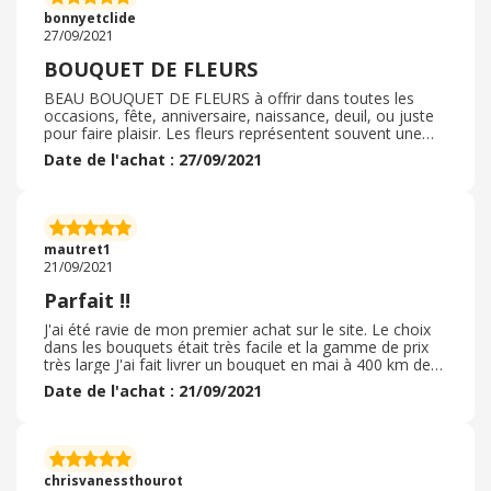
suis vraiment ravie et n'hésiterai pas à faire, à nouveau,
bonnyetclide
appel à cette société.
27/09/2021
BOUQUET DE FLEURS
BEAU BOUQUET DE FLEURS à offrir dans toutes les
occasions, fête, anniversaire, naissance, deuil, ou juste
pour faire plaisir. Les fleurs représentent souvent une
personnalité, et les couleurs une émotion... . par
Date de l'achat : 27/09/2021
conséquent, on peut rarement se tromper. J'ai acheté un
bouquet pour une amie qui venait de perdre son frère.
Celle-ci a été très touchée par cette attention, car dans
ces circonstances aucun mot ne peut soulager cette
peine. Le site a beaucoup de choix et nous aide à
mautret1
trouver plus facilement un thème. Il y en a aussi pour
21/09/2021
toutes les bourses. Le bouquet a été livré rapidement. Je
recommande ce site.
Parfait !!
J'ai été ravie de mon premier achat sur le site. Le choix
dans les bouquets était très facile et la gamme de prix
très large J'ai fait livrer un bouquet en mai à 400 km de
chez moi. La livraison s'est faite en temps et en heure,
Date de l'achat : 21/09/2021
avec un bouquet plus cher que celui que j'avais payé car
ils étaient en rupture sur celui que j'avais commandé La
destinataire était ravie ;-) Et cerise sur le gâteau, mon
cashback a été validé très vite également Je
recommande très franchement Et je passerai par ce site
chrisvanessthourot
pour mes prochains cadeaux, c'est une certitude