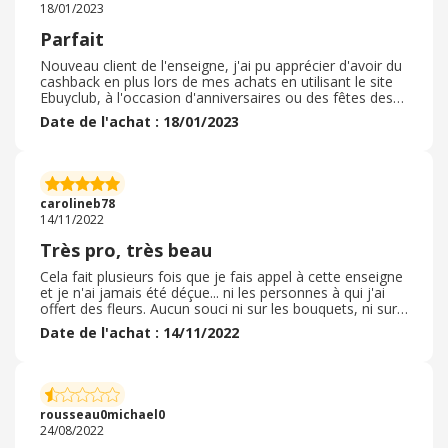
18/01/2023
Parfait
Nouveau client de l'enseigne, j'ai pu apprécier d'avoir du
cashback en plus lors de mes achats en utilisant le site
Ebuyclub, à l'occasion d'anniversaires ou des fêtes des
Mère et Grand-Mère. Le rapport qualité / prix y est
Date de l'achat : 18/01/2023
intéressant au gré des promotions couplées au
flashback ou bien à un code de réduction. Mes
commandes se sont toujours bien passées. Emballage
soigné et livraison dans le délai annoncé. Le suivi de
livraison par email est également correct ce qui rassure
carolineb78
l'utilisateur que je suis. Je n'ai jamais eu l'occasion de
14/11/2022
contacter le SAV donc je suis un client satisfait de la
marque.
Très pro, très beau
Cela fait plusieurs fois que je fais appel à cette enseigne
et je n'ai jamais été déçue... ni les personnes à qui j'ai
offert des fleurs. Aucun souci ni sur les bouquets, ni sur
la livraison. Et c'est appréciable et apprécié. Je
Date de l'achat : 14/11/2022
recommande et continuerai de commander sur ce site.
Le cash back a bien été validé et dans des délais très
raisonnables. La livraison a été effectuée conformément
à mes demandes. Par ailleurs, Entrefleuristes soutient
des associations de lutte contre la maladie et / ou la
rousseau0michael0
précarité et c'est donc en pus une petite bonne action
24/08/2022
chaque fois que l'on passe commande!