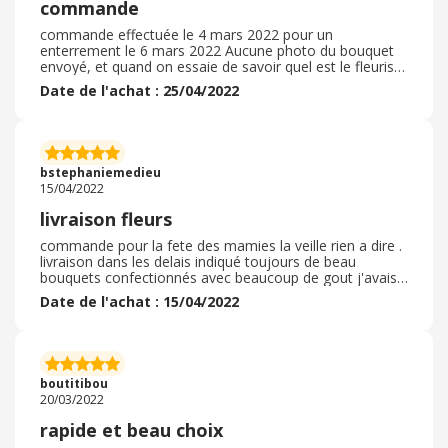
commande
commande effectuée le 4 mars 2022 pour un
enterrement le 6 mars 2022 Aucune photo du bouquet
envoyé, et quand on essaie de savoir quel est le fleuriste
qui s'est occupé de la commande, on ne vous répond
Date de l'achat : 25/04/2022
pas. J'ai appelé 2 fois au service client et part 2 fois on
m'a raccroché au nez. Il a fallu râler très fort pour avoir
un semblant d'explication car la veille de l'enterrement,
vers 15h, le bouquet n'était toujours pas livré ! !
D'ailleurs à ce jour, 25 avril, je ne sais pas s'il a été livré
bstephaniemedieu
et si ce que j'ai commandé valait bien les 80 euros payés
15/04/2022
. Bref, je ne recommande pas du tout ce site, c'est la
première et dernière fois que je commande chez eux
livraison fleurs
commande pour la fete des mamies la veille rien a dire .
livraison dans les delais indiqué toujours de beau
bouquets confectionnés avec beaucoup de gout j'avais
commandé un bouqte surprise coloré et parfait
Date de l'achat : 15/04/2022
deuxieme fois que je commande chez eux ! quand ya un
souci ils appellent du moins cest ce qui sest passé la
derniere fois je n'hesiterais pas a re passer une
commande sur le site entre fleuristes je recommande
les yeux fermes en plus il y a pas mal de choix dans
boutitibou
differentes categories
20/03/2022
rapide et beau choix