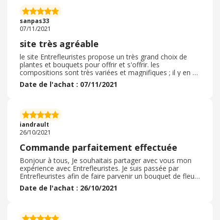
parfait et l'article est conforme à la commande. Ma
grand mère a été très contente. Je recommande
vivement ce site qui permet de commander partout en
sanpas33
France. Merci
07/11/2021
site très agréable
le site Entrefleuristes propose un très grand choix de
plantes et bouquets pour offrir et s'offrir. les
compositions sont très variées et magnifiques ; il y en a
pour tous les goûts, du très classique au plus
Date de l'achat : 07/11/2021
excentrique. Les articles vendus sont plutôt de bonne
qualité et les prix sont très intéressants comparer avec
d'autres sites en ligne. Le site est convivial et donne
envie de tout acheter. La livraison est rapide et faite de
façon soignée. un site à consulter souvent pour se faire
iandrault
plaisir !
26/10/2021
Commande parfaitement effectuée
Bonjour à tous, Je souhaitais partager avec vous mon
expérience avec Entrefleuristes. Je suis passée par
Entrefleuristes afin de faire parvenir un bouquet de fleurs
à une amie. Cet achat a été réalisé début octobre 2021.
Date de l'achat : 26/10/2021
Le choix était varié et les prix tout à fait corrects. Par
ailleurs, les délais de livraison ont été parfaitement
respectés. Je suis ravie de ma commande: elle a été
parfaitement exécutée et le bouquet était magnifique. Je