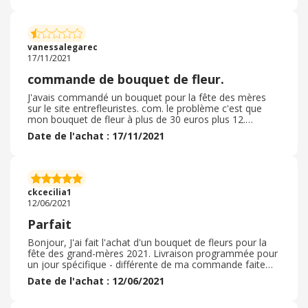
trouve les frais de livraison un peu élevés. Une fois le
paiement effectué, la livraison a été effectuée dans
l'après-midi avec une commande passée l'après-midi
même. On bénéficie d'un prix correct et en plus il nous
vanessalegarec
rapporte. Que du bonheur. Je recommande à 200%.
17/11/2021
commande de bouquet de fleur.
J'avais commandé un bouquet pour la fête des mères
sur le site entrefleuristes. com. le problème c'est que
mon bouquet de fleur à plus de 30 euros plus 12.
50euros de frais de part alors qu'il y avait que 5 kms de
Date de l'achat : 17/11/2021
distance bref... c'est transformer en plante . j'ai donc
contacté le service après vente d'entrefleuriste pour
savoir comment cela ce fait que ma mère a reçu une
plante et non le bouquet de fleur que j'avais commander
. depuis le lundi 31 mai 2021 j'attend toujours des
ckcecilia1
nouvelles de leur part alors qu'on est le 17 novembre
12/06/2021
2021 mais rien. Donc je trouve ca vraiment pas
commercial de leur part. Très déçu du leur part . Du
Parfait
coup je ne recommande à personnes de commander
sur leur site.
Bonjour, J'ai fait l'achat d'un bouquet de fleurs pour la
fête des grand-mères 2021. Livraison programmée pour
un jour spécifique - différente de ma commande faite
plus tôt - et livrée directement chez elle. ( elle vit dans un
Date de l'achat : 12/06/2021
département différent du mien) . Parfait pour faire des
cadeaux quand on vit loin de la famille. Délai de livraison