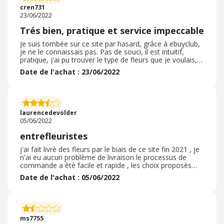
cren731
23/06/2022
Trés bien, pratique et service impeccable
Je suis tombée sur ce site par hasard, grâce à ebuyclub,
je ne le connaissais pas. Pas de souci, il est intuitif,
pratique, j'ai pu trouver le type de fleurs que je voulais, à
1 tarif abordable. La livraison s'est ensuite trés bien
Date de l'achat : 23/06/2022
passée, livré le bon jour, comme prévu ( et c'était un
dimanche) . La personne qui les a reçue était trés
satisfaite. Pour payer aussi rien de particulier signaler,
c'était simple de saisir tout ce qu'il faut sur le site. Je dois
maintenant passer une autre commande, je vais aller
laurencedevolder
voir ce site en premier pour trouver ce que je veux.
05/06/2022
entrefleuristes
j'ai fait livrè des fleurs par le biais de ce site fin 2021 , je
n'ai eu aucun problème de livraison le processus de
commande a ètè facile et rapide , les choix proposès
variès je n'ai pas eu recours à un code promo le dèlais
Date de l'achat : 05/06/2022
de livraison a ètè respectè , le jour de livraison et l'heure
respectèe l'emballage a ètè nickel , pas de soucis les
fleurs ètaient conformes à la commande et à la
demande je n'ai pas eu besoin de faire un recours les
personnes pour qui les fleurs ètaient destinataires
ms7755
ètaient heureuses de cette livraison