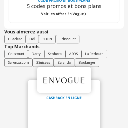
CODE PROMO ET BONS PLANS
5 codes promos et bons plans
Voir les offres En Vogue
Vous aimerez aussi
E.Leclerc
Lidl
SHEIN
Cdiscount
Top Marchands
Cdiscount
Darty
Sephora
ASOS
La Redoute
Sarenza.com
3Suisses
Zalando
Boulanger
CASHBACK EN LIGNE