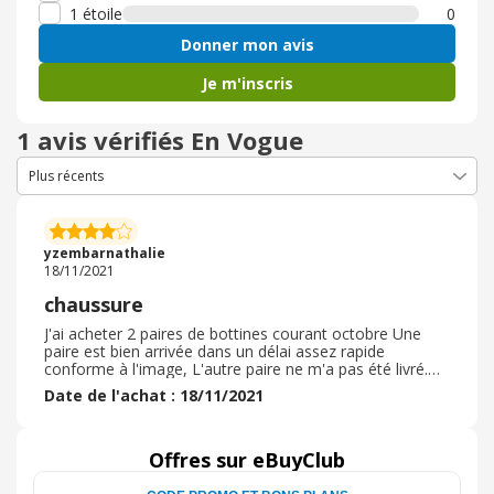
1 étoile
0
Donner mon avis
Je m'inscris
1 avis vérifiés En Vogue
yzembarnathalie
18/11/2021
chaussure
J'ai acheter 2 paires de bottines courant octobre Une
paire est bien arrivée dans un délai assez rapide
conforme à l'image, L'autre paire ne m'a pas été livré.
Après attente et Apres faire le suivi et fait une
Date de l'achat : 18/11/2021
réclamation. Demande de remboursement effectué sans
problème Boutique sympa, beaucoup de choix sympa
Première expérience pour moi avec un litige mais je
pourrais recommander et parler de ce site à mes amis,
Offres sur eBuyClub
collègues et famille sans soucis. . Une expérience ne fait
pas l'autre et un litige résolu ca arrive