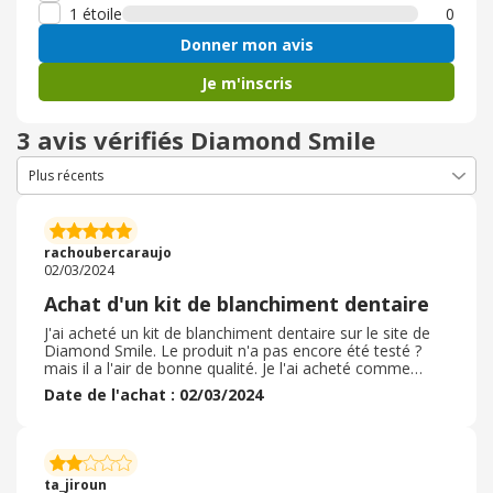
1 étoile
0
Donner mon avis
Je m'inscris
3 avis vérifiés Diamond Smile
rachoubercaraujo
02/03/2024
Achat d'un kit de blanchiment dentaire
J'ai acheté un kit de blanchiment dentaire sur le site de
Diamond Smile. Le produit n'a pas encore été testé ?
mais il a l'air de bonne qualité. Je l'ai acheté comme
cadeau de Noël, et il a fait son effet. Le site est facile à
Date de l'achat : 02/03/2024
utiliser, même pour quelqu'un qui n'est pas habitué. je
n'ai pas utilisé de code promo en particulier, mais
Ebuyclub m'a permis de toucher un assez gros
pourcentage de la somme payée, puisqu'il y avait une
promotion sur le cash back à ce moment-là. Je suis très
ta_jiroun
satisfaite de mon achat. ?