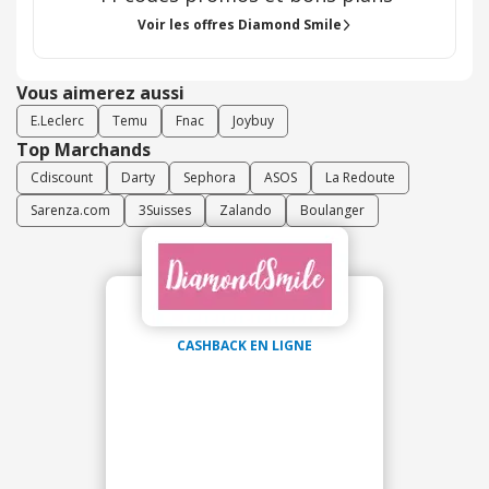
retour de commande.
Voir les offres Diamond Smile
Vous aimerez aussi
E.Leclerc
Temu
Fnac
Joybuy
Top Marchands
Cdiscount
Darty
Sephora
ASOS
La Redoute
Sarenza.com
3Suisses
Zalando
Boulanger
CASHBACK EN LIGNE