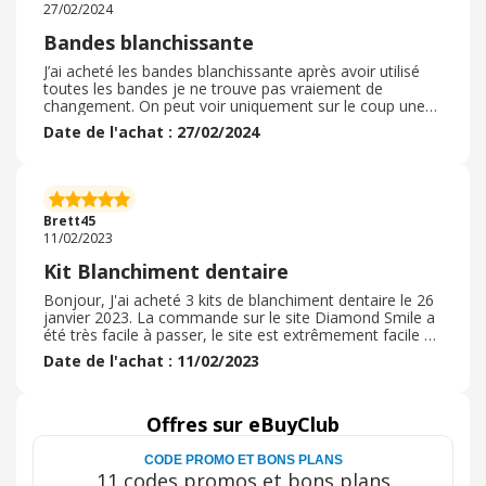
27/02/2024
Bandes blanchissante
J’ai acheté les bandes blanchissante après avoir utilisé
toutes les bandes je ne trouve pas vraiement de
changement. On peut voir uniquement sur le coup une
l’impression que ça à s’est éclaircit mais le lendemain
Date de l'achat : 27/02/2024
c’est comme si je n’avais rien fait. C’est dommage. J’ai
également acheté le dentifrice violet blanchissant la
texture est désagréable et la pompe n’est pas très
pratique. En ce qui concerne de son efficacité il donne
sur le coup l’impression d’avoir des dents plus saines
Brett45
plus propres.
11/02/2023
Kit Blanchiment dentaire
Bonjour, J'ai acheté 3 kits de blanchiment dentaire le 26
janvier 2023. La commande sur le site Diamond Smile a
été très facile à passer, le site est extrêmement facile à
visiter. je n'ai pas eu recours à un code promotionnel. il
Date de l'achat : 11/02/2023
était proposé 3 kits de blanchiment dentaire. Le délai de
livraison annoncé a bien été respecté. le colis est arrivé 5
jours après la commande. Les produits sont très bien
emballés dans une boite cartonnée et glissés dans une
Offres sur eBuyClub
grande pochette. Les produits sont super bien présentés
dans leurs boites. Je n'ai pas suffisamment de recul pour
CODE PROMO ET BONS PLANS
évaluer le résultat attendu. Je n'ai pas eu recours à un
11 codes promos et bons plans