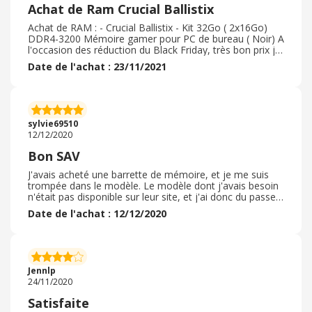
Achat de Ram Crucial Ballistix
Achat de RAM : - Crucial Ballistix - Kit 32Go ( 2x16Go)
DDR4-3200 Mémoire gamer pour PC de bureau ( Noir) A
l'occasion des réduction du Black Friday, très bon prix je
pense ( 100. 79€ au lieu de 154, 79 € T. T. C) pour le
Date de l'achat : 23/11/2021
matériel en question, car tout les autre revendeur en
demandait bien plus. Commande facile, avec la
réduction déjà appliqué, pas de code à entrer. Rupture
de stock pendant un certain temps, mais retour de
l'offre quelques heures après, même si marqué
sylvie69510
indisponible sur dealabs. il ne reste plus qu'a les tester
12/12/2020
une fois reçu !
Bon SAV
J'avais acheté une barrette de mémoire, et je me suis
trompée dans le modèle. Le modèle dont j'avais besoin
n'était pas disponible sur leur site, et j'ai donc du passer
ma commande ailleurs. Cependant, Crucial m'a
Date de l'achat : 12/12/2020
remboursé de cet achat sans problème, malgré mon
erreur. Le remboursement a été un peu long en raison
du pays d'où provenant la commande, mais a été réalisé
sans que doive les relancer. Je recommande pour ce
professionnalisme, et retournerait sur ce site pour de
Jennlp
prochains achats. .
24/11/2020
Satisfaite