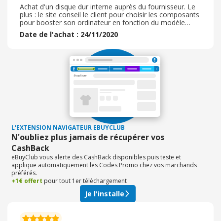
Achat d'un disque dur interne auprès du fournisseur. Le
plus : le site conseil le client pour choisir les composants
pour booster son ordinateur en fonction du modèle
d'ordinateur qu'il dispose. La livraison rapide et
Date de l'achat : 24/11/2020
l'installation simple. Le disque dur est silencieux et
fonctionne parfaitement depuis 6 mois. Je suis satisfaite
du produit. Je retire une étoile pour le manque de suivi
sur la livraison et le fait qu'il soit déposé dans ma boîte
aux lettres, sans signature... Le rapport qualité-prix est
correct.
L'EXTENSION NAVIGATEUR EBUYCLUB
N'oubliez plus jamais de récupérer vos
CashBack
eBuyClub vous alerte des CashBack disponibles puis teste et
applique automatiquement les Codes Promo chez vos marchands
préférés.
+1€ offert
pour tout 1er téléchargement
Je l'installe