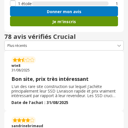
1 étoile
1
Donner mon avis
Je m'inscris
78 avis vérifiés Crucial
wte8
31/08/2025
Bon site, prix très intéressant
L'un des rare site construction sur lequel j'achète
principalement leur SSD Livraison rapide et prix vraiment
intéressant par rapport à leur revendeur. Les SSD crucial
sont un excellent rapport qualité / performance / prix par
Date de l'achat : 31/08/2025
rapport à leurs concurrent. J'ai acheté plusieurs SSD
depuis plusieurs années ( installé dans mes PC de les PC
de mes proches) . Je n'ai jamais eu de problème avec
leur produits) . Le service client est très a l'écoute et
propose des solutions. Je vous le recommande vivement
sandrinebrimaud
pour vos futurs achats Crucial.