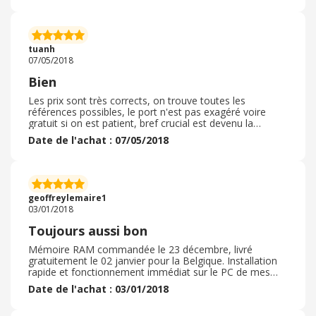
arrivé en bon état)
tuanh
07/05/2018
Bien
Les prix sont très corrects, on trouve toutes les
références possibles, le port n'est pas exagéré voire
gratuit si on est patient, bref crucial est devenu la
référence pour la mémoire spécifique ou même
Date de l'achat : 07/05/2018
standard. Le site est bien fait et permet de trouver
rapidement la bonne configuration Je recommande donc
ce site
geoffreylemaire1
03/01/2018
Toujours aussi bon
Mémoire RAM commandée le 23 décembre, livré
gratuitement le 02 janvier pour la Belgique. Installation
rapide et fonctionnement immédiat sur le PC de mes
beaux parents. Pas la première fois que j'installe du
Date de l'achat : 03/01/2018
Crucial, mais première fois que je commande via leur
site. Aucun regret.