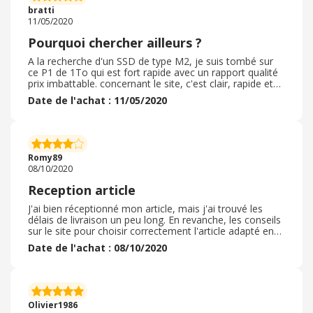
bratti
11/05/2020
Pourquoi chercher ailleurs ?
A la recherche d'un SSD de type M2, je suis tombé sur
ce P1 de 1To qui est fort rapide avec un rapport qualité
prix imbattable. concernant le site, c'est clair, rapide et
efficace et surtout... . le prix était plus bas sur le site du
Date de l'achat : 11/05/2020
constructeur que chez les revendeurs !!! ! pas de promo
en cours mais, j'ai créé un compte chez eux et j'ai passé
commande... La livraison fut rapide et l'emballage
conforme pour un produit nickel ! Je ne vois pas l'interet
d'aller voir ailleurs alors Je recommande ce site
Romy89
08/10/2020
Reception article
J'ai bien réceptionné mon article, mais j'ai trouvé les
délais de livraison un peu long. En revanche, les conseils
sur le site pour choisir correctement l'article adapté en
fonction du matériel dans lequel il est prévu de l'installer
Date de l'achat : 08/10/2020
est très bien. J'ai pu commander mon disque SSD très
facilement en indiquant le modèle de mon ordinateur
portable à un prix très raisonnable. Je n'ai pas encore
installé le SSD dans mon ordinateur car je ne l'ai reçu
qu'avant hier, mais j'espère que les informations que j'ai
Olivier1986
reçu sur le site seront les bonnes et que l'installation se