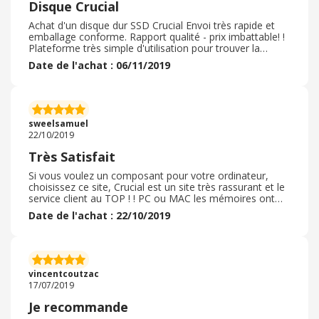
Disque Crucial
Achat d'un disque dur SSD Crucial Envoi très rapide et
emballage conforme. Rapport qualité - prix imbattable! !
Plateforme très simple d'utilisation pour trouver la
compatibilité entre son ordinateur et le materiel que l'on
Date de l'achat : 06/11/2019
souhaite remplacer, par exemple dsque dur, RAM etc.
Service client trés reactif et conciliant ( erreur dans la
saisie du mail, je n'ai pas recu la confirmation de
commande, le service client a corrigé très vite suite à
prise de contact) Qualité: A vori sur le long terme, mais
sweelsamuel
uniquement des bons retours pour le moment
22/10/2019
Très Satisfait
Si vous voulez un composant pour votre ordinateur,
choisissez ce site, Crucial est un site très rassurant et le
service client au TOP ! ! PC ou MAC les mémoires ont
été testées : vous donnez le nom et le type de votre pc,
Date de l'achat : 22/10/2019
il vous fait la liste de tout ce que vous rajouter ou
changer avec les bonnes références : pas d'erreur
possible! ils doivent être parmi les moins chers du
marché, la livraison est rapide et le paiement sans
problème. Cela fait plusieurs années que je me fournis
vincentcoutzac
en RAM ou autres chez eux, je n'ai jamais été déçue. On
17/07/2019
se sent mieux avant la commande et sans stress. J'ai
reçu 32 go de ram pour mon PC et tout roule !
Je recommande