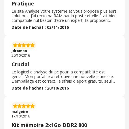
Pratique
Le site Analyse votre système et vous propose plusieurs
solutions, j'ai reçu ma RAM par la poste et elle était bien
compatible nul besoin d’être un expert. Ils proposent
aussi leurs Disques Durs SSD mais je n'ai pas testé.
Date de l'achat : 03/11/2016
jdroman
20/10/2016
Crucial
Le logicel d'analyse du pc pour la compatibilité est
génial. Mon portable a retrouvé une nouvelle jeunesse.
L'emballage est correct, le sfrais d eport gratuits, seul
bemol la livrason est un peu lente, mais le produit dois
Date de l'achat : 20/10/2016
traverser la manche !!!
malgoire
17/10/2016
Kit mémoire 2x1Go DDR2 800