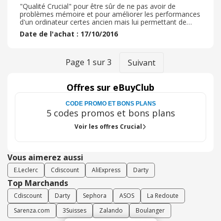
"Qualité Crucial" pour être sûr de ne pas avoir de
problèmes mémoire et pour améliorer les performances
d'un ordinateur certes ancien mais lui permettant de
rester efficace pour la plupart des usages par rapport
Date de l'achat : 17/10/2016
aux plus récents.
Page
1
sur
3
Suivant
Offres sur eBuyClub
CODE PROMO ET BONS PLANS
5 codes promos et bons plans
Voir les offres Crucial
Vous aimerez aussi
E.Leclerc
Cdiscount
AliExpress
Darty
Top Marchands
Cdiscount
Darty
Sephora
ASOS
La Redoute
Sarenza.com
3Suisses
Zalando
Boulanger