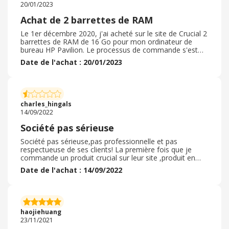
20/01/2023
Achat de 2 barrettes de RAM
Le 1er décembre 2020, j'ai acheté sur le site de Crucial 2
barrettes de RAM de 16 Go pour mon ordinateur de
bureau HP Pavilion. Le processus de commande s'est
bien déroulé. Achat sans code promo hormis les soldes
Date de l'achat : 20/01/2023
pour le blackfriday. Le délai de livraison est plutôt long: le
matériel vient de l'étranger de Prague plus être précis.
L'emballage un peu léger à mon sens. Les barrettes
étaient dans une coque plastique film, le tout dans une
enveloppe à bulles souple. Les articles étaient
charles_hingals
conformes à ma commande.
14/09/2022
Société pas sérieuse
Société pas sérieuse,pas professionnelle et pas
respectueuse de ses clients! La première fois que je
commande un produit crucial sur leur site ,produit en
stock , prélèvement sur mon compte puis 1 semaine
Date de l'achat : 14/09/2022
après désolé le produit est en rupture de stock il faut
attendre 15 jours environ ...je décide d'attendre et 3
semaines plus tard ils annulent la commande et me
rembourse... Bref ne compter pas sur cette
marque/société ils ne sont pas fiable Orientez-vous vers
haojiehuang
une société qui tient ses promesses et qui considère ses
23/11/2021
clients c'est beaucoup mieux