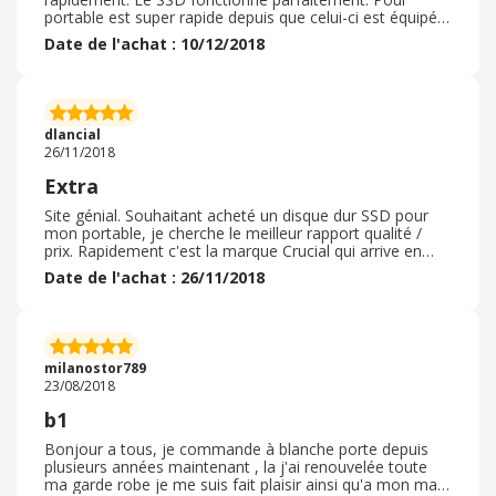
portable est super rapide depuis que celui-ci est équipé
par le SSD en plus du disque dur. J'espère que la durée
Date de l'achat : 10/12/2018
de vie va être au rendez-vous. Je recommande donc la
marque CRUCIAL pour la mémoire et les SSD. N'hésitez
pas à faire vos achats directement sur le site CRUCIAL.
Peut-être le seul bémol est que le cash Back est pas
énorme 1. 5%. Peut mieux faire. Même sur le site
dlancial
d'AMAZON le SSD M. 2 était plus cher que le site du
26/11/2018
constructeur. Bonne journée
Extra
Site génial. Souhaitant acheté un disque dur SSD pour
mon portable, je cherche le meilleur rapport qualité /
prix. Rapidement c'est la marque Crucial qui arrive en
tête. Je vais sur le site et, souhaitant des informations
Date de l'achat : 26/11/2018
sur la compatibilité, je contacte un conseiller par tchat.
Réponse rapide et pertinente à toutes mes questions. Et
ceci sans forcer à la vente. Bref, je décide de
commander mon disque SSD et là, surprise, le prix a
baissé. J'ai donc réalisé un super affaire, d'autant que la
milanostor789
livraison est gratuite A recommander
23/08/2018
b1
Bonjour a tous, je commande à blanche porte depuis
plusieurs années maintenant , la j'ai renouvelée toute
ma garde robe je me suis fait plaisir ainsi qu'a mon mari