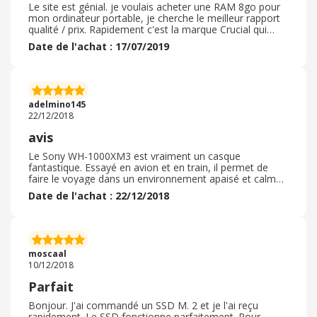
Le site est génial. je voulais acheter une RAM 8go pour
mon ordinateur portable, je cherche le meilleur rapport
qualité / prix. Rapidement c'est la marque Crucial qui
arrive en tête. Je vais sur le site et, souhaitant des
Date de l'achat : 17/07/2019
informations sur la compatibilité, Je vérifie grâce à leur
logiciel. Je décide de commander ma RAM 8go CRUCIAL
et là, surprise, le prix a baissé. J'ai donc réalisé une super
affaire, d'autant que la livraison est gratuite et pas trop
longue, le produit était bien emballé pas de problème à
adelmino145
ce niveau. Alors je recommande !
22/12/2018
avis
Le Sony WH-1000XM3 est vraiment un casque
fantastique. Essayé en avion et en train, il permet de
faire le voyage dans un environnement apaisé et calme,
même à côté du réacteur dans un fokker. La fonction
Date de l'achat : 22/12/2018
anti bruit est bluffante, quand on me pose sur les
oreilles, on change de monde. Le son est excellent, sur
toute la fréquence du spectre, des aigus aux basses. Le
seul bémol est au niveau de l'autonomie, plutôt à 15 h
qu'à 30 selon ma courte expérience. Peut-être faut-il
moscaal
faire quelques cycles pour arriver à ce niveau.
10/12/2018
Parfait
Bonjour. J'ai commandé un SSD M. 2 et je l'ai reçu
rapidement. Le SSD fonctionne parfaitement. Pour