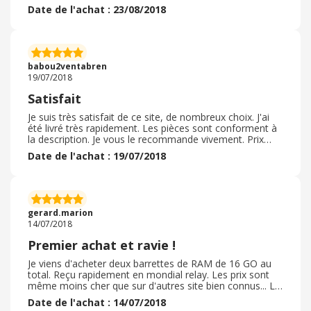
qualité très bien les prix sont correct et les délais de
Date de l'achat : 23/08/2018
livraison correct et je trouve toujours un code de
reduction pour allégé ma facture c'est formidable non?
bien emballé et avec l'etiquette de retour déjà imprimée
si on veut rendre des articles c'est appréciable et surtout
gagne de temps ils ont tout prévu merci encore bonne
babou2ventabren
continuations et a la prochaine collection!
19/07/2018
Satisfait
Je suis très satisfait de ce site, de nombreux choix. J'ai
été livré très rapidement. Les pièces sont conforment à
la description. Je vous le recommande vivement. Prix
abordable, avec des offres régulières.
Date de l'achat : 19/07/2018
gerard.marion
14/07/2018
Premier achat et ravie !
Je viens d'acheter deux barrettes de RAM de 16 GO au
total. Reçu rapidement en mondial relay. Les prix sont
même moins cher que sur d'autres site bien connus... Le
paquet par contre : juste une enveloppe en plastique...
Date de l'achat : 14/07/2018
pas top pour du matos informatique ( mais tout est