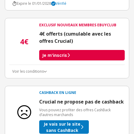
Expire le 01/01/2028
Vérifié
EXCLUSIF NOUVEAUX MEMBRES EBUYCLUB
4€ offerts (cumulable avec les
4€
offres Crucial)
Je m'inscris
Voir les conditions
Conditions d'obtention du bonus
3€ de bienvenue crédités immédiatement + 1€ supplémentaire
crédité après le téléchargement de l'alerte Bons Plans.
CASHBACK EN LIGNE
Offre réservée à une toute première inscription chez eBuyClub.
Crucial ne propose pas de cashback
Vous pouvez profiter des offres CashBack
d’autres marchands
Je vais sur le site
sans CashBack