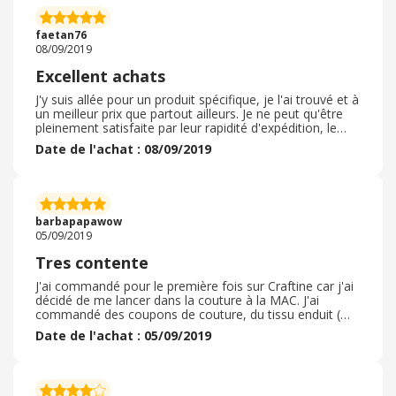
faetan76
08/09/2019
Excellent achats
J'y suis allée pour un produit spécifique, je l'ai trouvé et à
un meilleur prix que partout ailleurs. Je ne peut qu'être
pleinement satisfaite par leur rapidité d'expédition, le
délai de la livraison ainsi que de la discrétion du produit
Date de l'achat : 08/09/2019
livré ( la qualité du produit advient du laboratoire. Je le
recommande vivement ce site je reviendrai sûrement
encore une fois car j'aime beaucoup naviguer sur ce site
alors venez nombreux et n'hésitez surtout pas et faite
vos achats vous serez bien satisfait bienvenue
barbapapawow
05/09/2019
Tres contente
J'ai commandé pour le première fois sur Craftine car j'ai
décidé de me lancer dans la couture à la MAC. J'ai
commandé des coupons de couture, du tissu enduit (
pour les lingettes lavables etc) une pince Prym et du
Date de l'achat : 05/09/2019
thermocollant. Mon but était de commencer en faisant
de petites pièces ( surtout des nœuds papillon pour mon
babyboy) Je suis satisfaite de ma commande, elle est
arrivée tres vite, bien emballée et en parfait état. J'ai été