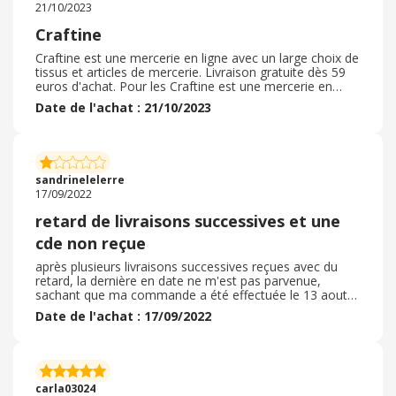
21/10/2023
directement dans votre boîte au lettre tout ce dont vous
avez besoin pour coudre facilement un
Craftine
Craftine est une mercerie en ligne avec un large choix de
tissus et articles de mercerie. Livraison gratuite dès 59
euros d'achat. Pour les Craftine est une mercerie en
ligne avec un large choix de tissus et articles de
Date de l'achat : 21/10/2023
mercerie. Livraison gratuite dès 59 euros d'achat. Pour
les particuliers et et Craftine est une mercerie en ligne
avec un large choix de tissus et articles de mercerie.
Livraison gratuite dès 59 euros d'achat. Pour les
particuliers et Craftine est une mercerie en ligne avec un
sandrinelelerre
large choix de tissus et articles de mercerie. Livraison
17/09/2022
gratuite dès 59 euros d'achat. Pour les particuliers et
retard de livraisons successives et une
cde non reçue
après plusieurs livraisons successives reçues avec du
retard, la dernière en date ne m'est pas parvenue,
sachant que ma commande a été effectuée le 13 aout
2022 si au début je recommandais craftine à présent je
Date de l'achat : 17/09/2022
confirme un manque de sérieux et de suivi de plus le
numéro de suivi qu'indique le site est trop ancien pour
pouvoir contrôler le cheminement de l'envoi, je n'ai donc
aucun moyen de savoir si mon colis est vraiment parti je
suis vraiment déçue moi qui vanter le site à mon
carla03024
entourage....