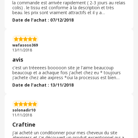
bien emballée
la commande est arrivée rapidement ( 2-3 jours au relais
colis) . le tissu est conforme à la description et très
beau. les prix sont vraiment attractifs et il y a
régulièrement des promotions. je commanderais à
Date de l'achat : 07/12/2018
nouveau sans problème, surtout que je me suis mise
récemment à la couture. Je pense essayer la prochaine
fois de commander un patron. il me reste à essayer la
craftine box que j'ai commandé, je l'attends avec
impatience. en plus du tissu il y a plein d'accessoires,
wafasoso369
vraiment un grand choix pour tous les goûts.
13/11/2018
avis
c'est un tréeeees booooon site je l'aime beaucoup
beaucoup et a achaque fois j'achet chez eu * toujours
j'achete chez alie axpress *oui la processus est bien
déroulé *non j'ai pa d'un code promo sauf votre site
Date de l'achat : 13/11/2018
*délai de livraison ca depond des fois oui des fois a long
durée ( presque 45 jours) *oui l'embalage correct * oui
les article et la qualité ce sont confome *non j'ai jamais
retourné un article et voilaaaaaaa et merci a votre site
aussi qui est interessé au client et leur feed back bon
solonadir10
corrage
11/11/2018
Craftine
j'ai acheté un conditionner pour mes cheveux du site
aliexpress et j'ai découvert un produit exceptionnel qui a