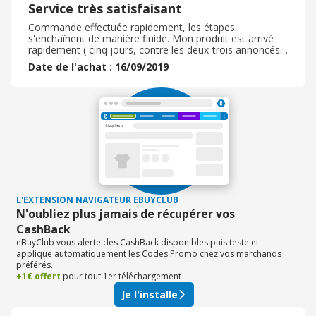
Service très satisfaisant
Commande effectuée rapidement, les étapes
s'enchaînent de manière fluide. Mon produit est arrivé
rapidement ( cinq jours, contre les deux-trois annoncés,
mais rien ne pressait) , et bien emballé. Le service de
Date de l'achat : 16/09/2019
suivi de colis ( via Colissimo) m'a permis de suivre mon
paquet, palliant ainsi l'absence d'email de la part du
marchand ( qui précise pourtant, lors de la commande,
qu'il nous tiendra informé. e de son avancée) . Le tissu
m'a l'air de bonne qualité, à voir à l'usage. Les prix sont
corrects. Je recommande ce marchand.
L'EXTENSION NAVIGATEUR EBUYCLUB
N'oubliez plus jamais de récupérer vos
CashBack
eBuyClub vous alerte des CashBack disponibles puis teste et
applique automatiquement les Codes Promo chez vos marchands
préférés.
+1€ offert
pour tout 1er téléchargement
Je l'installe