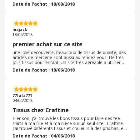
j'acheter depuis des années a un prix beaucoup plus
Date de l'achat : 18/08/2018
intéressent et en plus avec le cashback Ebuyclub de 8
Euros c'est encore mieux. Merci Ebuyclub et
Croquetteland pour cette belle découverte. Je vous
recommande d'aller jeter un cout d'oeil sur le site afin de
comparer les prix de vos croquettes, a tout les coup,
majack
que du + Et en plus c'est très facile d'avoir des offres et
18/06/2018
réductions
premier achat sur ce site
une jolie découverte, beaucoup de tissus de qualité, des
articles de mercerie sont aussi au rendez-vous. De très
jolis tissus pour enfant. Un site très agréable à utiliser et
une rapidité des délais de livraison non négligeable.
Date de l'achat : 18/06/2018
77fafa771
04/06/2018
Tissus chez Craftine
Hier soir, j'ai trouvé les bons tissus pour faire des tee-
shirts à ma fille et à ma nièce sur un seul site : Craftine.
J'ai trouvé différents tissus et couleurs à des prix bas, et
j'ai pu commander l'exact quantité !
Date de l'achat : 04/06/2018