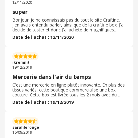
12/11/2020
super
Bonjour. Je ne connaissais pas du tout le site Craftine.
J'en avais entendu parler, ainsi que de la craftine box. J'ai
décidé de tester et donc j'ai acheté de magnifiques
tissus. Quelle belle découverte! Je ne connaissais pas et
Date de l'achat : 12/11/2020
je n'ai vraiment pas été déçue. Site que je conseille et
des commandes que je renouvellerai dès que possible.
Le choix est important, et parfois il y a des belles
promotions à ne rater sous aucun prétexte. Attention
cependant les coupes sont justes si vous désirez 1m je
ikremnit
vous conseille 1m10,
19/12/2019
Mercerie dans l'air du temps
C'est une mercerie en ligne plutôt innovante. En plus des
tissus variés, cette boutique commercialise une box
couture. Cette box est livrée tous les 2 mois avec du
tissu pour réaliser un des 2 patrons fournis. Maintenant il
Date de l'achat : 19/12/2019
y a même possibilité de commander davantage de tissu
pour faire le deuxième patron. En cas de problème,
l'équipe est à l'écoute et réagit vite. De plus, cette
boutique est présente sur les réseaux sociaux, ce qui
permet de suivre les nouveautés et de voir les créations
sarahlerouge
des autres. Ça peut donner des idées.
16/09/2019