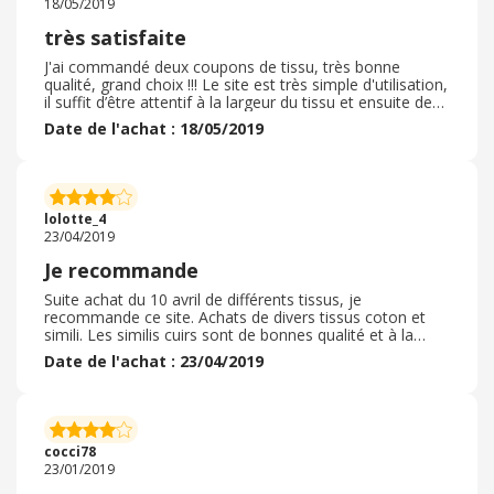
18/05/2019
chez cette enseigne.
très satisfaite
J'ai commandé deux coupons de tissu, très bonne
qualité, grand choix !!! Le site est très simple d'utilisation,
il suffit d’être attentif à la largeur du tissu et ensuite de
multiplier les tailles de coupon à sa convenance! J'y ai
Date de l'achat : 18/05/2019
trouvé les modèles que je ne trouvais pas en boutique
chez moi, les frais de livraisons sont correctes, même si
je préfère les livraisons gratuites, la livraison a été super
rapide ( en trois jours dans ma boites aux lettres) .
L'emballage était très soignés, rien a redire ! Je
lolotte_4
recommande ce site !!! !
23/04/2019
Je recommande
Suite achat du 10 avril de différents tissus, je
recommande ce site. Achats de divers tissus coton et
simili. Les similis cuirs sont de bonnes qualité et à la
hauteur de ce que j'espérais. Les cotons ont de jolis
Date de l'achat : 23/04/2019
motifs. Le tout est arrivé en excellent état et sans
défauts. Tissus de bonne qualité dans l'ensemble et
tarifs abordables, moins cher que certains sites.
Découpes par tranche de 10cm ce qui est intéressant,
les découpes sont bien réalisées, délais de livraisons
cocci78
corrects Gratuits au-dessus d'une certaine somme
23/01/2019
produits bien emballés et conformes aux descriptions