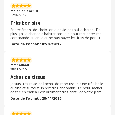
melanieblanc660
02/07/2017
Très bon site
énormément de choix, on a envie de tout acheter ! De
plus, j'ai la chance d'habiter pas loin pour récupérer ma
commande au drive et ne pas payer les frais de port. Le
personnel est très sympa et serviable. je recommande
Date de l'achat : 02/07/2017
ce site
mrsboubou
28/11/2016
Achat de tissus
Je suis très ravie de l'achat de mon tissus. Une très belle
qualité et surtout un prix très abordable. Le petit sachet
de thé en cadeau est vraiment très gentil de votre part.
Merci à Craftine et merci à l'équipe qui est dèrrière tout
Date de l'achat : 28/11/2016
ça.