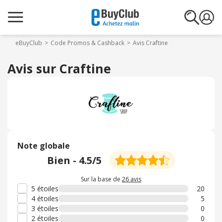
eBuyClub
Code Promos & Cashback
Avis Craftine
Avis sur Craftine
Note globale
Bien
-
4.5
/5
Sur la base de
26 avis
5 étoiles
20
4 étoiles
5
3 étoiles
0
2 étoiles
0