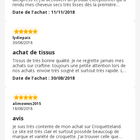
rendu mes cheveux secs très lisses dès la première
utilisation, j'en sui ravie. Le délai de livraison a été
Date de l'achat : 11/11/2018
respecté de même que le produit a bien été emballé, je
l'ai reçu en parfait état. les vendeurs sont a l'écoute et ils
m'ont contacté à plusieurs reprises pour s'assurer de la
réception du produit et de mon entière satisfaction par
rapport à la qualité du produit. Je recommande vivement
lydiepais
le site pour vos achats.
30/08/2018
achat de tissus
Tissus de très bonne qualité. Je ne regrette jamais mes
achats sur craftine. toujours une petite attention lors de
nos achats. envoie très soigné et surtout très rapide. Le
tissus minky a une couleur très vive, et les tissus en
Date de l'achat : 30/08/2018
cotons sont épais. Lesdélais sont respectés. En 3 jours
ma commandes été arrivé. je recommande vivement ce
site. De plus les prix sont abordable. Juste un petit souci,
le biais que j'ai acheté devait être gris et j'ai l'impression
qu'il est plus dans les tons violine grisonnant.
alimowws2015
18/08/2018
avis
Je suis très contente de mon achat sur Croquetteland.
Le site est très clair et surtout possède beaucoup de
marque et variété de croquette. J'ai trouver celle que