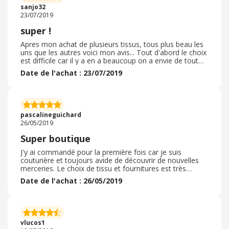
surprise du soin apporté à l'emballage. Je recommande
sanjo32
cette boutique :)
23/07/2019
super !
Apres mon achat de plusieurs tissus, tous plus beau les
uns que les autres voici mon avis... Tout d'abord le choix
est difficile car il y a en a beaucoup on a envie de tout
prendre! Les prix vraiment attractif pendant les soldes et
Date de l'achat : 23/07/2019
vraiment raisonnable hors solde. Les tissus sont de très
bonne qualité, bien coupé au dimensions demandées,
facile a couper, facile a coudre. Envois rapide! Très
bonne communication avec l'équipe. Je recommande
évidement craftine et a bientôt pour de nouvelles
pascalineguichard
commandes !
26/05/2019
Super boutique
J'y ai commandé pour la première fois car je suis
couturière et toujours avide de découvrir de nouvelles
merceries. Le choix de tissu et fournitures est très
grand, et original, j'y ais facilement trouvé mon bonheur
Date de l'achat : 26/05/2019
pour me coudre de nouveaux projets : tissus et articles
de mercerie. . Les pris sont variés mais restent
accessibles. Ma commande a été livrée très rapidement,
et était très bien emballée. Les tissus commandés
étaient tout à fait conformes et ont l'air de bonne
vlucos1
qualité. Je recommanderais probablement à nouveau