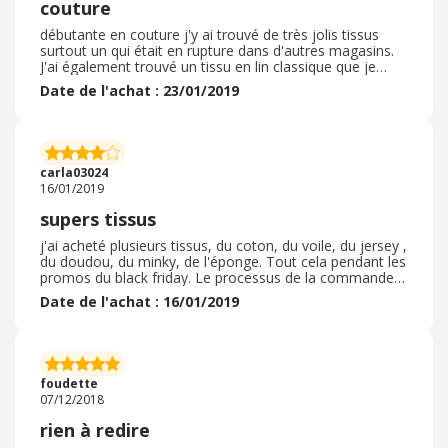
couture
débutante en couture j'y ai trouvé de très jolis tissus
surtout un qui était en rupture dans d'autres magasins.
J'ai également trouvé un tissu en lin classique que je
n'avais vu nul part. le prix est correct, j'ai pu bénéficier de
Date de l'achat : 23/01/2019
cash back ebuyclub. Maintenant j'attend la livraison avec
impatience pour commencer mon projet. Sur le site il
existe des formules type box, le principe est très sympa,
vais je me laisser séduire? c'est original de recevoir une
box avec tout le nécessaire pour un projet.
carla03024
16/01/2019
supers tissus
j'ai acheté plusieurs tissus, du coton, du voile, du jersey ,
du doudou, du minky, de l'éponge. Tout cela pendant les
promos du black friday. Le processus de la commande
s'est bien passé. Je suis rentrée en contact avec craftine
Date de l'achat : 16/01/2019
car une amie commandait avec moi et nous avions
choisi un même tissu et je voulais savoir s'il leur etait
possible de couper le tissu à nos 2 dimensions. . et non. .
tant pis, on l'a fait à la reception de la commande.
Certains tissus etaient légèrement mal coupés mais j'ai
foudette
connu pire sur d'autres sites. La reception de la
07/12/2018
commande a été un peu plus longue que prévu mais je
pense que cela était du au nombre important de
rien à redire
commande suite au black friday. . La commande était