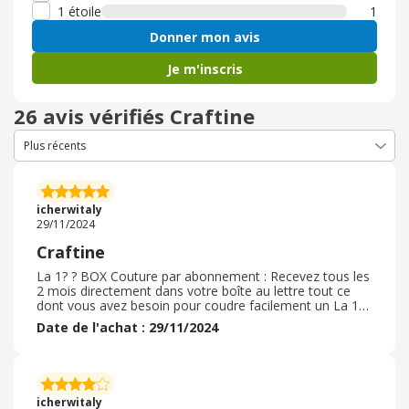
1 étoile
1
Donner mon avis
Je m'inscris
26 avis vérifiés Craftine
icherwitaly
29/11/2024
Craftine
La 1? ? BOX Couture par abonnement : Recevez tous les
2 mois directement dans votre boîte au lettre tout ce
dont vous avez besoin pour coudre facilement un La 1?
? BOX Couture par abonnement : Recevez tous les 2
Date de l'achat : 29/11/2024
mois directement dans votre boîte au lettre tout ce dont
vous avez besoin pour coudre facilement un La 1? ? BOX
Couture par abonnement : Recevez tous les 2 mois
directement dans votre boîte au lettre tout ce dont vous
avez besoin pour coudre facilement un La 1? ? BOX
icherwitaly
Couture par abonnement : Recevez tous les 2 mois