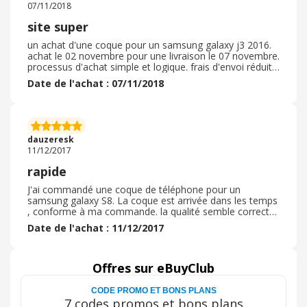
07/11/2018
site super
un achat d'une coque pour un samsung galaxy j3 2016.
achat le 02 novembre pour une livraison le 07 novembre.
processus d'achat simple et logique. frais d'envoi réduit.
emballage simple dans une lettre à bulles mais bien
Date de l'achat : 07/11/2018
protégé. les délais sont respectés. la coque est
conforme à l'annonce, et la qualité semble au rendez-
vous. à voir sur le long terme. globalement un site facile
d'accès. la navigation est simple, et la commande facile
à passer. la boutique se situe en France et les prix sont
dauzeresk
très raisonnables. un autre achat sera sans doute fait
11/12/2017
prochainement.
rapide
J'ai commandé une coque de téléphone pour un
samsung galaxy S8. La coque est arrivée dans les temps
, conforme à ma commande. la qualité semble correcte,
on verra à l'usage. Elle est arrivée dans les temps , en
Date de l'achat : 11/12/2017
lettre suivie.
Offres sur eBuyClub
CODE PROMO ET BONS PLANS
7 codes promos et bons plans