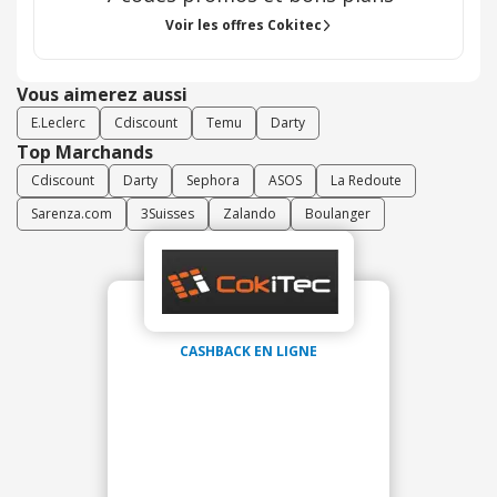
Voir les offres Cokitec
Vous aimerez aussi
E.Leclerc
Cdiscount
Temu
Darty
Top Marchands
Cdiscount
Darty
Sephora
ASOS
La Redoute
Sarenza.com
3Suisses
Zalando
Boulanger
CASHBACK EN LIGNE