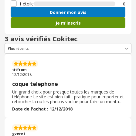
1 étoile
0
Donner mon avis
Je m'inscris
3 avis vérifiés Cokitec
titfrom
12/12/2018
coque telephone
Un grand choix pour presque toutes les marques de
téléphone Le site est bien fait , pratique pour importer et
retoucher la ou les photos voulue pour faire un montage
, ainsi que la cadrer. Les délais sont assez court et
Date de l'achat : 12/12/2018
surtout respectés . Bien emballé et discret . L'article reçu
est conforme à la description ainsi que la qualité d'image
qui donne un bon rendu . A voir la tenue de l'impression
dans le temps . en résumé : le site est à recommander
autant pour la qualité de produit que du service.
gveret