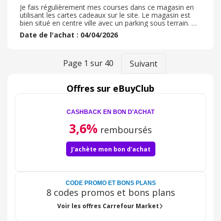
Je fais régulièrement mes courses dans ce magasin en
utilisant les cartes cadeaux sur le site. Le magasin est
bien situé en centre ville avec un parking sous terrain. De
plus une station service est présente derrière le magasin.
Date de l'achat : 04/04/2026
Les rayons sont bien approvisionnés avec un nombre de
références de qualité. Le personnel est agréable et
toujours disponible, l'attente à la caisse est convenable.
Le magasin est toujours propre et il est agréable de
Page
1
sur
40
Suivant
faire ces courses du quotidien. Ils recherchent très
souvent de nouvelles personnes !
Offres sur eBuyClub
CASHBACK EN BON D'ACHAT
3,6%
remboursés
J'achète mon bon d'achat
CODE PROMO ET BONS PLANS
8 codes promos et bons plans
Voir les offres Carrefour Market