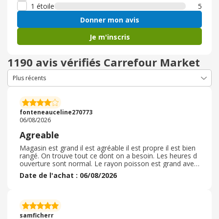
1 étoile
5
Donner mon avis
Je m'inscris
1190 avis vérifiés Carrefour Market
fonteneauceline270773
06/08/2026
Agreable
Magasin est grand il est agréable il est propre il est bien
rangé. On trouve tout ce dont on a besoin. Les heures d
ouverture sont normal. Le rayon poisson est grand avec
beaucoup de variétés ainsi que le rayon viande
Date de l'achat : 06/08/2026
également . De très bonnes promotions qui sont bien
indiquées dans un seule rayon. On trouve de tout . Le
rayon vin est très très grand avec beaucoup de choix. Le
personnelle est agréable et qualifié toujours le sourire et
avenant. Le magasin est facile d’accès et possède une
samficherr
station service.