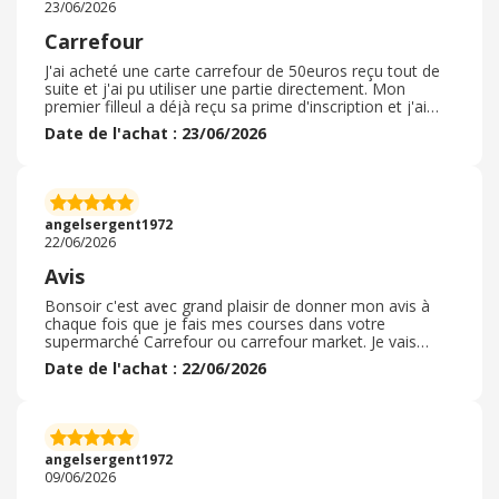
23/06/2026
Carrefour
J'ai acheté une carte carrefour de 50euros reçu tout de
suite et j'ai pu utiliser une partie directement. Mon
premier filleul a déjà reçu sa prime d'inscription et j'ai
déjà reçu la prime de parrainage, il suit le mouvement et
Date de l'achat : 23/06/2026
adore le concept. Je compte parrainer d'autres
personnes également. La carte est utilisable en plusieurs
fois c'est encore mieux. Si j'avais su qu'en peut de temps
j'aurais retoucher sur mes achats aussi rapidement je
serai directement passer par ebuy bien avant. Surtout
angelsergent1972
n'hésitez pas.
22/06/2026
Avis
Bonsoir c'est avec grand plaisir de donner mon avis à
chaque fois que je fais mes courses dans votre
supermarché Carrefour ou carrefour market. Je vais
dans les deux Le petit bien pratique quand j ai peur de
Date de l'achat : 22/06/2026
course a faire et l autre quand je prends un caddie.
Toujours aussi agréable cet enseigne sur plusieurs
niveaux. Aussi bien le personnel humain et également les
produits surtout les fruits et légumes qui font que l on
augmente notre cagnotte assez rapidement en tout cas
angelsergent1972
pour ma part. Je suis satisfaite
09/06/2026