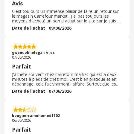
Avis
C'est toujours un immense plaisir de faire un retour sur
le magasin Carrefour market . J ai pas toujours les
moyens d acheté un bon d achat sur le site car je suis en
longue maladie mais je fais régulièrement mes petites
Date de l'achat : 09/06/2026
courses dans lequel je suis satisfaite au niveau des fruits
et légumes qui fait monter ma cagnotte ainsi que le
rayon bon plan au niveau promotion. J y est achèter une
bombe de cif avec recharge il y a avait une remise
immédiate en caisse et c'est un produit que j aime
gwendolinelegarreres
beaucoup
07/06/2026
Parfait
J'achète souvent chez carrefour market qui est à deux
minutes à pieds de chez moi. C'est bien pratique et en
dépannage, cela fait vraiment l'affaire. Surtout que les
produits sont bons et qu'ils font aussi des tarifs pour les
Date de l'achat : 07/06/2026
dates dépassées. Le personnel est agréable et le
magasin toujours propre. J'ai toujours trouver ce dont
j'avais besoin. Ils font de belles promo et si nous avons
le temps, il faut bien regarder et y aller souvent. Je
recommande cette enseigne sérieuse. Vous n'y serai pas
bouguerramohamed1102
déçu.
06/06/2026
Parfait