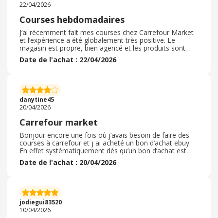
22/04/2026
Courses hebdomadaires
J’ai récemment fait mes courses chez Carrefour Market
et l’expérience a été globalement très positive. Le
magasin est propre, bien agencé et les produits sont
faciles à trouver. Le choix est varié, aussi bien pour les
Date de l'achat : 22/04/2026
grandes marques que pour les produits de la marque
distributeur. Les fruits et légumes sont frais et bien
présentés. Le passage en caisse s’est fait rapidement,
avec un personnel aimable et efficace. Les prix restent
corrects, surtout avec les promotions régulières. C’est
danytine45
un commerce pratique et agréable pour les courses du
20/04/2026
quotidien.
Carrefour market
Bonjour encore une fois où j’avais besoin de faire des
courses à carrefour et j ai acheté un bon d’achat ebuy.
En effet systématiquement dès qu’un bon d’achat est
terminé j’en rachète un nouveau pour me faire du cash
Date de l'achat : 20/04/2026
black. C’est vraiment intéressant car le gain est d’office
enregistré et il s’inscrit de suite dans notre cagnotte. Pas
besoin d’attendre que le magasin partenaire valide cette
opération et parfois c’est très très long à voir ke
montant s’afficher. Ebuy est génial et carrefour market
jodiegui83520
mon magasin de proximité me permet de me faire des
10/04/2026
économies que je laisse grandir pour devenir une grosse