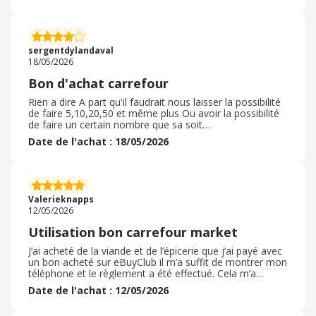
utilisé de code promotion, juste le passage de la carte
fidélité qui rapporte de l argent selon ce que vous
achetez ! Je continuerai a prendre mes bons chez ebuy
car cela permet de se faire une cagnotte au fur et a
sergentdylandaval
mesure de l année
18/05/2026
Bon d'achat carrefour
Rien a dire A part qu'il faudrait nous laisser la possibilité
de faire 5,10,20,50 et même plus Ou avoir la possibilité
de faire un certain nombre que sa soit
accepté,2c,5c,10c,20c et peut plus Après sinon
Date de l'achat : 18/05/2026
fonctionnelle une bonne idée d'avoir ajouté la possibilité
d'ajouter le montant restant sur la carte sa m'a aidé
Tous les bon d'achat sont utilisables dans les magasins
de carrefour France Que sa soit les carrefour city,
carrefour express etc.... Ou de convertir notre en bon
Valerieknapps
d'achat sans minimum
12/05/2026
Utilisation bon carrefour market
J’ai acheté de la viande et de l’épicerie que j’ai payé avec
un bon acheté sur eBuyClub il m’a suffit de montrer mon
téléphone et le règlement a été effectué. Cela m’a
permis de cagnotter tout en faisant mes achats
Date de l'achat : 12/05/2026
habituels. Je vais procéder ainsi pour tous mes achats
futurs . J’ai pu acheter mes produits habituels et non pas