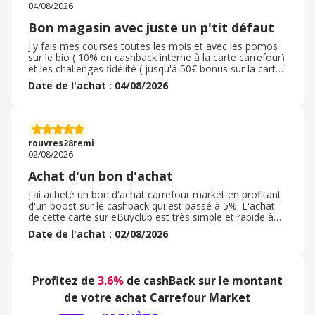
04/08/2026
Bon magasin avec juste un p'tit défaut
J'y fais mes courses toutes les mois et avec les pomos
sur le bio ( 10% en cashback interne à la carte carrefour)
et les challenges fidélité ( jusqu'à 50€ bonus sur la carte
fidélité aussi) je me retrouve à la fin de l'année avec une
Date de l'achat : 04/08/2026
belle cagnotte. Leur produits sont savoureux et
relativement honnête en terme de prix, malgré l'inflation
globale actuelle. Généralement Carrefour est assez avec
son temps et une bonne game de produits végé / vegan
sont proposés en magasin Si seulement ils pouvaient
rouvres28remi
arrêter de soutenir Israël, ce serait top !
02/08/2026
Achat d'un bon d'achat
J'ai acheté un bon d'achat carrefour market en profitant
d'un boost sur le cashback qui est passé à 5%. L'achat
de cette carte sur eBuyclub est très simple et rapide à
effectuer sur l'application et la cagnotte monte très
Date de l'achat : 02/08/2026
rapidement en utilisant ces offres booster. En magasin,
l'utilisation de cette carte est simple, il suffit de la
scanner au moment du paiement et d'inscrire le code (
visible sur le bon d'achat) sur le terminal de paiement. Le
Profitez de
3.6%
de cashBack sur le montant
bon est utilisable en plusieurs fois ce qui permet de
profiter des promotions en cours dans les magasin en
de votre achat Carrefour Market
même temps pour un maximum d'économies !