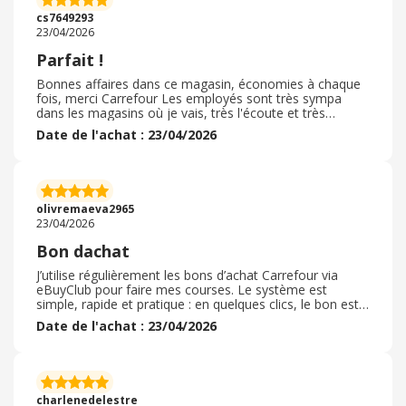
forcément nous échappent. Cela permet d'optimiser nos
cs7649293
dépenses dans tout type de circonstances.
23/04/2026
Parfait !
Bonnes affaires dans ce magasin, économies à chaque
fois, merci Carrefour Les employés sont très sympa
dans les magasins où je vais, très l'écoute et très
réactifs Dommage que maintenant pas de poissonnerie
Date de l'achat : 23/04/2026
! ! C'était un plus . Pas mal de différences de prix entre
les carrefours que ça soit marketing, city ou contact. .
Marketing c'est le meilleur en questions de prix aussi que
la qualités des produits J'espère que ça deviendra pas
comme certains prix à Super U ça serait dommage !
olivremaeva2965
Merci beaucoup carrefour, toujours meilleur.
23/04/2026
Bon dachat
J’utilise régulièrement les bons d’achat Carrefour via
eBuyClub pour faire mes courses. Le système est
simple, rapide et pratique : en quelques clics, le bon est
disponible et utilisable immédiatement en magasin ou
Date de l'achat : 23/04/2026
en ligne. Le cashback n’est pas très élevé à l’unité, mais il
permet de cumuler des économies sur la durée, ce qui
reste intéressant. C’est une astuce facile à intégrer dans
son quotidien pour réduire un peu le budget courses
sans contrainte. Le bon est valable dans tous les
charlenedelestre
carrefour.