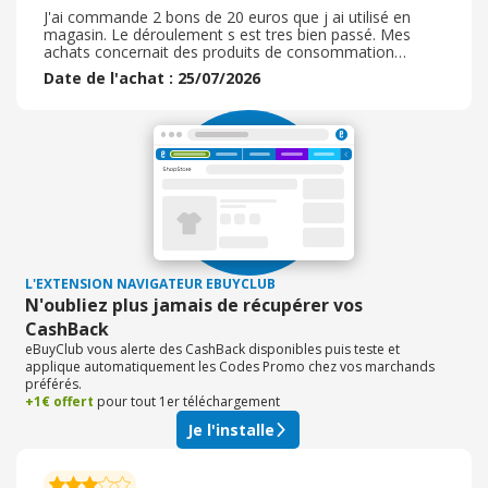
J'ai commande 2 bons de 20 euros que j ai utilisé en
magasin. Le déroulement s est tres bien passé. Mes
achats concernait des produits de consommation
quotidienne (pâtes, beurre, yaourt ainsi que de l'épicerie)
Date de l'achat : 25/07/2026
mais également les produits pour animaux . (Croquettes
purina on et litière J'adore utiliser l'application e-buy par
rapport à la simplicité, la diversité d'enseigne de
magasins. J'utilise cette application principalement pour
les courses alimentaires et depuis peu pour les achats
concernant les loisirs
L'EXTENSION NAVIGATEUR EBUYCLUB
N'oubliez plus jamais de récupérer vos
CashBack
eBuyClub vous alerte des CashBack disponibles puis teste et
applique automatiquement les Codes Promo chez vos marchands
préférés.
+1€ offert
pour tout 1er téléchargement
Je l'installe