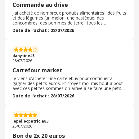
Commande au drive
J'ai acheté de nombreux produits alimentaires : des fruits
et des légumes (un melon, une pastèque, des
concombres, des pommes de terre : tous les
alimentsont été bien choisis), de la viande (un paquet de
Date de l'achat : 28/07/2026
six chipolatas nature, du jambon sous vide et des oeufs:
aucun problème, tout était conforme à la commande),
des boissons, des packs d'eau plate et pétillante
conformes également. Les produits menagers et de
toilette OK. L'accueil a été irréprochable, gentille et
danytine45
professionnelle. La personne m'a donné toutes les
28/07/2026
indications font j'avais besoin. Le code promo utilisé à
fonctionné. Expérience fluide du début à la fin.
Carrefour market
Je viens d’acheter une carte ebuy pour continuer à
gagner des petits euros. Et croyez moi mis bout à bout
avec ces petites sommes on arrive à se faire une petite
cagnotte. J’aime la laisser fructifier c est comme un livret
Date de l'achat : 28/07/2026
de caisse d’épargne. On peut y déposer de l’argent ou
bien en retirer et on génère des intérêts. C’est toujours
agréable de se fixer un objectif et d’attendre d’avoir
obtenu une certaine somme pour en demander son
remboursement sur sa carte bancaire et se faire un petit
lepellecpatricia83
plaisir. Ebuy est génial pour ça et je suis fan.
25/07/2026
Bon de 2x 20 euros