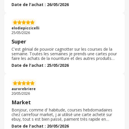
bien au niveau des produits fruits et légumes car
Date de l'achat : 26/05/2026
toujours 10 pour cent et c'est très appréciable quand on
a peu d argent. Le personnel est toujours aussi
sympathique même quand ce sont des étudiants. L
accueil est toujours agréable et le personnel a toujours
le sourire et c'est très agréable de faire ses courses avec
elodiepiccicelli
un personnel comme ça
25/05/2026
Super
C'est génial de pouvoir cagnotter sur les courses de la
semaine. Toutes les semaines je prends une cartes pour
faire les achats de la nourriture et des autres produits
dont j'ai besoin pour ma semaines. Petit à petit, je vois
Date de l'achat : 25/05/2026
ma cagnotte grossir et ça fait drôlement plaisir. Les
cartes pour carrefour sont géniales car elles sont valable
sur presque tous ( ça ne marche pas juste sur les
carburants ). Vraiment, je les conseille grandement, j'en
suis pleinement satisfaite ainsi que mon mari et mes
aurorebriere
parents que j'ai parrainé.
20/05/2026
Market
Bonjour, comme d' habitude, courses hebdomadaires
chez carrefour market, j ai utilisé une carte acheté sur
ebuy, tout s est bien passé, paiment très rapide en
caisse, pas besoin de sortir sa carte bleue, juste besoin
Date de l'achat : 20/05/2026
du téléphone et de valider le paiement... Je n' ai pas