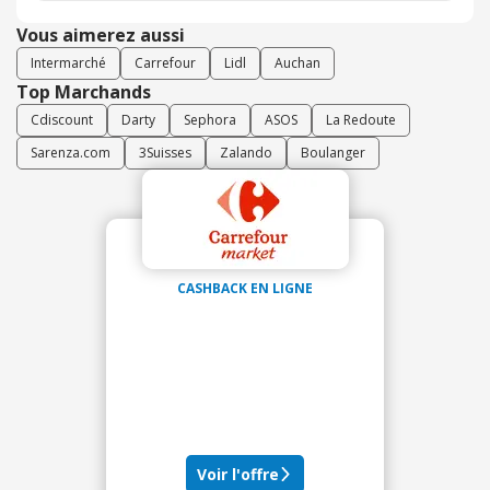
Vous aimerez aussi
Intermarché
Carrefour
Lidl
Auchan
Top Marchands
Cdiscount
Darty
Sephora
ASOS
La Redoute
Sarenza.com
3Suisses
Zalando
Boulanger
CASHBACK EN LIGNE
Voir l'offre