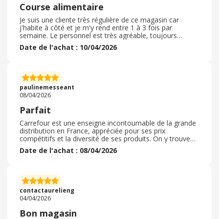
somme.
Course alimentaire
Je suis une cliente très régulière de ce magasin car
j'habite à côté et je m'y rend entre 1 à 3 fois par
semaine. Le personnel est très agréable, toujours
disponible et à l'écoute. Le magasin est toujours bien
Date de l'achat : 10/04/2026
rangé et très bien achalandé. Il est rare que je ne trouve
pas ce que j'ai sur ma liste de course. Mon 1er paiement
par bon d'achat s'est bien passé, je vais recommencer
sans hésiter. La caissière a été patiente et bienveillante
le temps que l'opération se déroule. J'adore ce magasin,
paulinemesseant
les 5 étoiles sont bien méritées.
08/04/2026
Parfait
Carrefour est une enseigne incontournable de la grande
distribution en France, appréciée pour ses prix
compétitifs et la diversité de ses produits. On y trouve
aussi bien des marques nationales que des produits
Date de l'achat : 08/04/2026
locaux, ce qui plaît à de nombreux consommateurs. Les
magasins sont généralement bien organisés et offrent
un large choix, même si l’affluence peut parfois rendre
l’expérience moins agréable. Globalement, carrefour
reste une option fiable pour faire ses courses au
contactaurelieng
quotidien. Je recommande
04/04/2026
Bon magasin