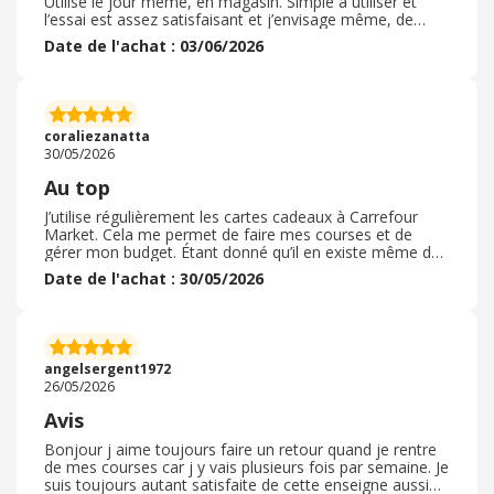
Utilisé le jour même, en magasin. Simple à utiliser et
l’essai est assez satisfaisant et j’envisage même, de
gerer mon budget course, uniquement en bon d’achat.
Date de l'achat : 03/06/2026
En revanche le cashback connecté, j’atrend de voir. Car
pour le moment mon achat, ne s’affiche dans aucune
categorie. Il m’apparaît meme pas en attente.Et je nai
reçu aucun code promo. Aujourd’hui je suis en phase de
decouverte, des avantages, en utilisant eBuyClub A voir
coraliezanatta
dans le long terme
30/05/2026
Au top
J’utilise régulièrement les cartes cadeaux à Carrefour
Market. Cela me permet de faire mes courses et de
gérer mon budget. Étant donné qu’il en existe même de
cinq euros. Je vous le conseille fortement. Cela vous
Date de l'achat : 30/05/2026
rapporte un peu d’argent sur votre cagnotte. Sachant
que souvent ils augmente le cache back. Alors foncez,
c’est vraiment chouette, je vous le recommande
fortement. ? vous n’êtes pas obligé de les utiliser une
seule fois vous pouvez les utiliser en plusieurs fois. Et
angelsergent1972
noter comme il vous reste dessus. Foncez !!??
26/05/2026
Avis
Bonjour j aime toujours faire un retour quand je rentre
de mes courses car j y vais plusieurs fois par semaine. Je
suis toujours autant satisfaite de cette enseigne aussi