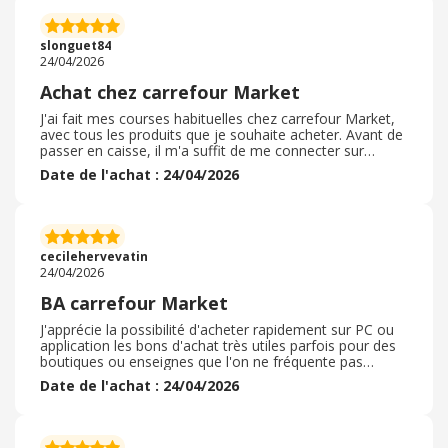
des produits imposés et cela fait une grande différence
avec les autres sites . Carrefour market accepte sans
problème les règlements avec ce type de bon c’est
slonguet84
vraiment un super plan
24/04/2026
Achat chez carrefour Market
J'ai fait mes courses habituelles chez carrefour Market,
avec tous les produits que je souhaite acheter. Avant de
passer en caisse, il m'a suffit de me connecter sur
l'application ebuyclub et d'acheter une carte cadeau.
Date de l'achat : 24/04/2026
C'est assez simple il suffit de quelques clics puis de
rentrer son numéro de carte bleue au moment du
paiement. L'affichage de la carte se fait
automatiquement et immédiatement. Ensuite il suffit de
présenter le ou les bons cadeaux à l'hôte de caisse, qui
cecilehervevatin
le scanne comme un bon d'achat.
24/04/2026
BA carrefour Market
J'apprécie la possibilité d'acheter rapidement sur PC ou
application les bons d'achat très utiles parfois pour des
boutiques ou enseignes que l'on ne fréquente pas
forcément couramment mais au fil des voyages ou
Date de l'achat : 24/04/2026
séjours souvent dans des régions différentes et
traversées de celle où l'on habite . C'est d'autant plus
intéressant que parfois des économies rendues
possibles avec la carte fidélité que l'on ne dispose pas