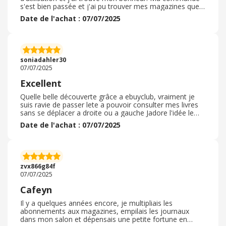
s'est bien passée et j'ai pu trouver mes magazines que
je ne trouvais nulle part. Le délai de livraison a bien été
Date de l'achat : 07/07/2025
respecté. Je recommanderais ce site pour la personne
qui recherche certains magazines de plus j'ai bénéficier
de deux mois gratuits. Je fais passer mon été à lire sur la
plage en vacances au soleil. Je ferais partager mon
expérience autour de moi sans hésiter ! J'ai hâte de me
soniadahler30
mettre à la lecture de mes magazines préférés.
07/07/2025
Excellent
Quelle belle découverte grâce a ebuyclub, vraiment je
suis ravie de passer lete a pouvoir consulter mes livres
sans se déplacer a droite ou a gauche Jadore l'idée le
principe et vraiment innovant Je suis fascinée par ce
Date de l'achat : 07/07/2025
genre de plans qui permettent de découvrir des plate-
formes inconnues...Je remercie cafeyn pour ce quil
propose et également ebuyclub qui permet de faire des
économies et surtout de ne pas rater d'opportunités !
Un grand respect a vous et continuez ! Émerveilez nous
zvx866g84f
a fond ! merci
07/07/2025
Cafeyn
Il y a quelques années encore, je multipliais les
abonnements aux magazines, empilais les journaux
dans mon salon et dépensais une petite fortune en