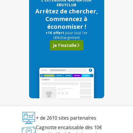
L'EXTENSION NAVIGATEUR
EBUYCLUB
Arrêtez de chercher,
Commencez à
économiser !
+1€ offert
pour tout 1er
téléchargement
Je l'installe
+ de 2610 sites partenaires
Cagnotte encaissable dès 10€