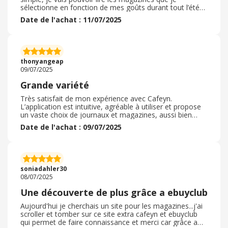
sélectionne en fonction de mes goûts durant tout l’été
sur mon telephone portable. La transaction m’a pris
Date de l'achat : 11/07/2025
quelques minutes et j’ai reçu rapidement l’accès à mon
compte. Je suis très satisfaite de cette transaction et je
vous recommande d’aller rapidement sur leur site pour
pouvoir profiter de ce service très intéressant. N’hésitez
plus et inscrivez-vous le plus vite possible. Vous avez
thonyangeap
plein de choix dans des magazines connus
09/07/2025
Grande variété
Très satisfait de mon expérience avec Cafeyn.
L’application est intuitive, agréable à utiliser et propose
un vaste choix de journaux et magazines, aussi bien
généralistes que spécialisés. J’apprécie de pouvoir lire
Date de l'achat : 09/07/2025
mes titres préférés à tout moment, sur tous mes
appareils. Les contenus sont de qualité, régulièrement
mis à jour, et le prix de l’abonnement est très
raisonnable au vu de l’offre. Une excellente alternative à
l’achat en kiosque, pratique et économique. Je
soniadahler30
recommande vivement Cafeyn aux amateurs de lecture
08/07/2025
et d’actualité.
Une découverte de plus grâce a ebuyclub
Aujourd'hui je cherchais un site pour les magazines...j'ai
scroller et tomber sur ce site extra cafeyn et ebuyclub
qui permet de faire connaissance et merci car grâce a