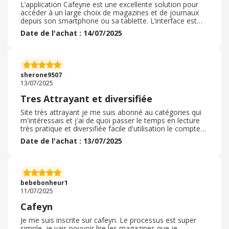
L’application Cafeyne est une excellente solution pour
accéder à un large choix de magazines et de journaux
depuis son smartphone ou sa tablette. L’interface est
fluide, intuitive et agréable à utiliser. J’apprécie
Date de l'achat : 14/07/2025
particulièrement la diversité des titres proposés, dans
des domaines variés comme l’actualité, la culture, le
sport, la cuisine ou encore la mode. La lecture est
confortable, avec un zoom facile et une bonne qualité
d’image. L’accès hors ligne est un vrai plus pour lire
sherone9507
n’importe où, même sans connexion. C’est une très
13/07/2025
bonne alternative écologique et économique à l’achat de
presse papier. Je recommande vivement cette
Tres Attrayant et diversifiée
application à tous les amateurs de lecture.
Site très attrayant je me suis abonné au catégories qui
m'intéressais et j'ai de quoi passer le temps en lecture
très pratique et diversifiée facile d'utilisation le compte
est facile a gérer et il est facile de naviguer aussi sur le
Date de l'achat : 13/07/2025
site nous avons un temps imparti d'abonnement offert
ce qui est top pour découvrir cafeyn , nous pouvons
noud instruire de tout : la politique , la mode , la cuisine ,
la décoration , le jardinage , la famille , l'enfance ,
l'èducation , les voyager et encore pleins d'autres il y en
bebebonheur1
a pour ton les goûts je recommande cafeyn
11/07/2025
Cafeyn
Je me suis inscrite sur cafeyn. Le processus est super
simple, je vais pouvoir lire les magazines que je