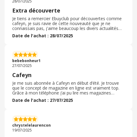
28/07/2025
souvent incluse avec certains forfaits mobiles, ce qui est
un vrai plus. Un excellent rapport qualité/prix pour les
Extra découverte
amateurs de presse !
Je tiens a remercier Ebuyclub pour découvertes comme
cafeyn, je suis ravie de cette nouveauté que je ne
connaissais pas, j'aime beaucoup les divers actualités
proposés j'aime ce principe de lire en ligne de savourer
Date de l'achat : 28/07/2025
ses petits moments a soi et tout ça grâce a ebuyclub qui
proposent de bons plans et permet de poursuivre
l'aventure...je vous recommande vivement d'essayer ce
site qui nous fait économiser et en plus en alertes de
nouveautés directement. . vraiment merci a ce site extra
bebebonheur1
...merci pour ces offres
27/07/2025
Cafeyn
Je me suis abonnée à Cafeyn en début d’été. Je trouve
que le concept de magazine en ligne est vraiment top.
Grâce à mon téléphone j’ai pu lire mes magazines
préférés sur la plage sans avoir à porter et m’encombrer
Date de l'achat : 27/07/2025
avec plein de magazines papiers. L’abonnement a été
très simple et facile et rapide. Le tableau de bord et le
mail de satisfaction montrent le sérieux de la société. Il y
a un vrai large choix de magazines sur tous les thèmes.
Et on retrouve nos favoris que l’on voit habituellement
chrystelelaurencon
en librairie. Je recommande à 100 pour cent
19/07/2025