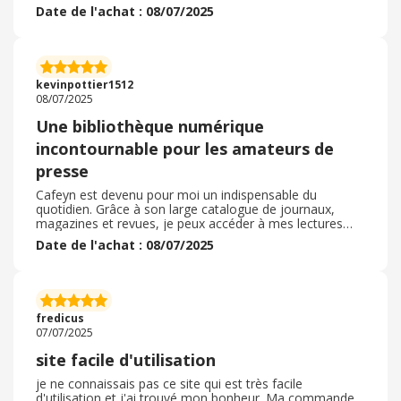
vous je peux sans me déplacer regarde mes magazines
Date de l'achat : 08/07/2025
je trouve ca génial, on découvre et on adopté cest un
excellent moyen de connaître divers sites dont on ne
connaît pas et ca c'est fabuleux de votre part . . un grand
merci pour votre dévouement et vos offfes je reste fan. .
de ces découverte magnifique que je fais grâce a vous!
kevinpottier1512
Merci continuez
08/07/2025
Une bibliothèque numérique
incontournable pour les amateurs de
presse
Cafeyn est devenu pour moi un indispensable du
quotidien. Grâce à son large catalogue de journaux,
magazines et revues, je peux accéder à mes lectures
préférées où que je sois, à tout moment, depuis mon
Date de l'achat : 08/07/2025
téléphone ou ma tablette. L’interface est fluide,
agréable, et permet même de lire en mode texte, très
pratique sur mobile. J’apprécie aussi les sélections
éditoriales qui me font découvrir des articles que je
n’aurais pas lus autrement. Le rapport qualité / prix est
fredicus
excellent, surtout comparé à l’achat à l’unité de chaque
07/07/2025
publication. C’est une vraie alternative éco-responsable
et économique à la presse papier. Je recommande sans
site facile d'utilisation
hésiter Cafeyn à tous les passionnés d’actualité, de
culture ou même de loisirs.
je ne connaissais pas ce site qui est très facile
d'utilisation et j'ai trouvé mon bonheur. Ma commande