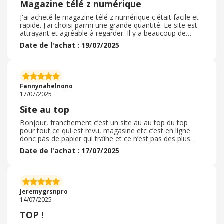
Magazine télé z numérique
J'ai acheté le magazine télé z numérique c'était facile et
rapide. J'ai choisi parmi une grande quantité. Le site est
attrayant et agréable à regarder. Il y a beaucoup de
sujets qui sont abordés. C'est sur que je vais y retourner
Date de l'achat : 19/07/2025
et essayer autre chose. Cela m'a été conseillé par une
amie. Je suis contente de l'avoir fait. C'est rapide et
efficace et permet de diversifier ses intérêts. Les prix
sont tout à fait corrects. J'aimerais prendre la prochaine
fois des magazine de politique ou actualités
Fannynahelnono
17/07/2025
Site au top
Bonjour, franchement c’est un site au au top du top
pour tout ce qui est revu, magasine etc c’est en ligne
donc pas de papier qui traîne et ce n’est pas des plus
chère. Je vous le recommande à 100%. Vous ne serez
Date de l'achat : 17/07/2025
pas déçu de la qualité et du service proposer. Aller y les
yeux fermer franchement en plus par prélèvement c’est
le top et un bonus de 2mois qui est gratuit vous
attendez quoi pour foncer ? Aller y franchement c’est de
la bombe atomique. Je recommande commander
Jeremygrsnpro
bientôt sûrement dans les prochaine semaine.
14/07/2025
TOP !