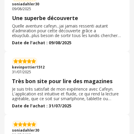
Si vous aimez lire et êtes curieux N'attendez plus
soniadahler30
essayez
09/08/2025
Une superbe découverte
Quelle aventure cafeyn...jai jamais ressenti autant
d'admiration pour cette découverte grâce a
ebuyclub...plus besoin de sortir tous les lundis chercher
son livre de la semaine...cest vraiment plaisant...et
Date de l'achat : 09/08/2025
agréable chaque matin...j'aime retrouver ce plaisir
simple...de lire quand on veut son petit moment
favori...vraiment je trouve que cette application mérite
detre connu...et detre notez 5 / 5 une bombe ! Vraiment
je recommande plus plus...tellement cest la facilité ! Une
kevinpottier1512
nouvelle vision ! A découvrir
31/07/2025
Très bon site pour lire des magazines
Je suis très satisfait de mon expérience avec Cafeyn.
L'application est intuitive et fluide, ce qui rend la lecture
agréable, que ce soit sur smartphone, tablette ou
ordinateur. Le catalogue est vraiment impressionnant :
Date de l'achat : 31/07/2025
on y trouve des journaux, magazines, quotidiens
nationaux et internationaux, couvrant tous les domaines
(actualité, sport, business, culture, etc.). C’est idéal pour
rester informé sans avoir à multiplier les abonnements.
Le mode de lecture est confortable, avec possibilité de
soniadahler30
zoom et d’enregistrement d’articles. En plus, l’offre est