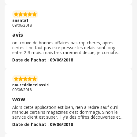
proches de 5 pips que de 1... Pour ne pas vous tromper,
la rubrique Brokers de notre site internet est à votre
disposition.
ananta1
09/06/2018
avis
on trouve de bonnes affaires pas rop cheres, apres
certes il ne faut pas etre presser les delais sont long
entre 2-3 mois. mais tres rarement decue, je compte
commander a ouveau sur ce site. je recommande
Date de l'achat : 09/06/2018
noureddineelassiri
09/06/2018
wow
Alors cette application est bien, rien a redire sauf qu'il
manque certains magazines c'est dommage. Sinon le
service client est super, il y'a des offres découvertes et
des forfait pour avoir nos magazines bien moins cher.
Date de l'achat : 09/06/2018
Par contre sans ce forfait les magazines ne valent pas
forcement le coup car on ne dispose pas des cadeaux
inclus chez le marchand de journaux. Je recommande et