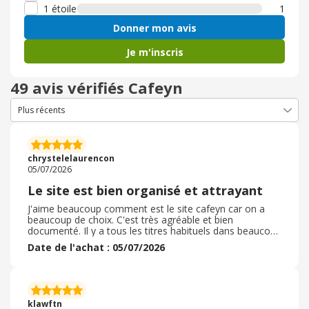
1 étoile
1
Donner mon avis
Je m'inscris
49 avis vérifiés Cafeyn
chrystelelaurencon
05/07/2026
Le site est bien organisé et attrayant
J'aime beaucoup comment est le site cafeyn car on a
beaucoup de choix. C'est très agréable et bien
documenté. Il y a tous les titres habituels dans beaucoup
de domaines, et tous les titres en vogue dans l'actualité.
Date de l'achat : 05/07/2026
Il est bien référencé, il est mis à jour, il y a souvent des
nouveautés et on a des nouvelles des personnalités à
l'affiche. Les prix sont attractifs et le système pour y
accéder me plaît, c'est facile, c'est efficace, ça donne
envie de revenir voir s'il y a d'autres choses. Je
klawftn
recommande.