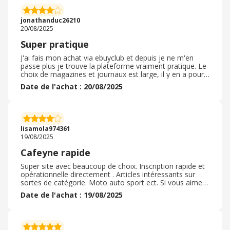
jonathanduc26210
20/08/2025
Super pratique
J'ai fais mon achat via ebuyclub et depuis je ne m'en
passe plus je trouve la plateforme vraiment pratique. Le
choix de magazines et journaux est large, il y en a pour
tous les goûts. L’application est simple à utiliser et
Date de l'achat : 20/08/2025
agréable pour lire partout, même hors ligne. Les articles
se chargent vite et la lecture est fluide. J’aurais aimé
encore plus de titres locaux et quelques améliorations
dans la recherche, mais dans l’ensemble c’est une super
solution pour rester informé et découvrir de nouveaux
lisamola974361
contenus
19/08/2025
Cafeyne rapide
Super site avec beaucoup de choix. Inscription rapide et
opérationnelle directement . Articles intéressants sur
sortes de catégorie. Moto auto sport ect. Si vous aimez
la découverte de la cuisine , du sport et de la culture je
Date de l'achat : 19/08/2025
vous le conseille. Vous pouvez aussi trouver des avis sur
le turf quinté et tout autres choix . Pour les fans de
gaming vous pouvez approfondir vos connaissances où
aller a la rencontres de nouveaux jeux et d'expériences .