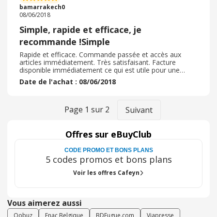
bamarrakech0
08/06/2018
Simple, rapide et efficace, je
recommande !Simple
Rapide et efficace. Commande passée et accès aux
articles immédiatement. Très satisfaisant. Facture
disponible immédiatement ce qui est utile pour une
société. Pas de problème de connexion, pas de
Date de l'achat : 08/06/2018
problème d'accès au site et au document téléchargés. Je
recommande !
Page
1
sur
2
Suivant
Offres sur eBuyClub
CODE PROMO ET BONS PLANS
5 codes promos et bons plans
Voir les offres Cafeyn
Vous aimerez aussi
Qobuz
Fnac Belgique
BDFugue.com
Viapresse