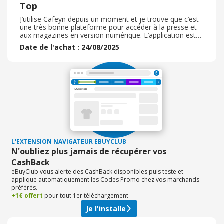
Top
J’utilise Cafeyn depuis un moment et je trouve que c’est
une très bonne plateforme pour accéder à la presse et
aux magazines en version numérique. L’application est
simple à utiliser, l’interface est fluide et agréable, et il y a
Date de l'achat : 24/08/2025
un grand choix de journaux et de magazines ( presse
généraliste, spécialisée, loisirs, culture, etc. ) . J’aime
particulièrement le fait de pouvoir lire hors ligne en
téléchargeant les numéros à l’avance, ce qui est pratique
en déplacement. Le rapport qualité / prix est intéressant
: pour un abonnement unique, on a accès à des
centaines de titres qu’on ne pourrait pas forcément
acheter individuellement. C’est aussi écologique et
pratique, puisqu’on évite d’accumuler des piles de
magazines papier. Il y a encore quelques points à
améliorer, par exemple certaines mises en page qui ne
sont pas toujours optimisées pour la lecture sur
L'EXTENSION NAVIGATEUR EBUYCLUB
smartphone, ou encore le fait que tous les journaux ne
N'oubliez plus jamais de récupérer vos
soient pas disponibles. Mais dans l’ensemble,
CashBack
l’expérience est vraiment positive et je recommande ce
service à ceux qui aiment lire la presse régulièrement.
eBuyClub vous alerte des CashBack disponibles puis teste et
applique automatiquement les Codes Promo chez vos marchands
préférés.
+1€ offert
pour tout 1er téléchargement
Je l'installe