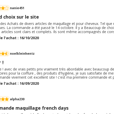
nanie451
 choix sur le site
it des Achats de divers articles de maquillage et pour cheveux. Tel qu
ques. La commande a été passé le 14 octobre. Il y a Beaucoup de choi
articles sont clairs et complets. Ils sont même accompagnés de conseil 
t très bien faite, les infos sont claires, les mails de confirmation de
e l'achat : 16/10/2020
on est rapide.
noelkleinhentz
 !
e ! avec de vrais petits prix vraiment très abordable avec beaucoup de 
ires pour la coiffure , des produits d'hygiène, je suis satisfaite de m
ande vivement cet excellent site ! c'est ma première commande et p
aison bien et rapide ! et en passant par Ebuyclub j'ai reçu encore en plus
e l'achat : 16/09/2020
mes a ce que j'avais commandé ! super !
alpha230
ande maquillage french days