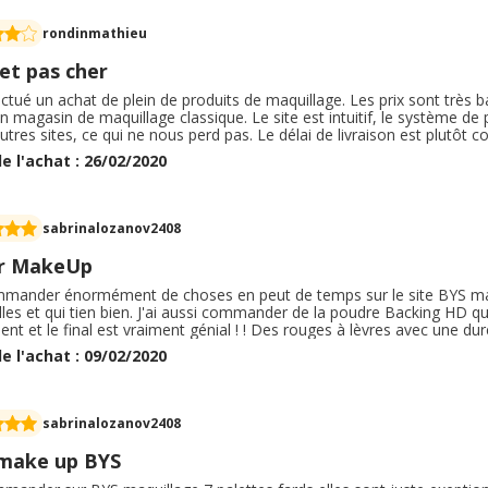
rondinmathieu
et pas cher
fectué un achat de plein de produits de maquillage. Les prix sont très ba
un magasin de maquillage classique. Le site est intuitif, le système de 
utres sites, ce qui ne nous perd pas. Le délai de livraison est plutôt c
ble des produits mis en vrac dedans, mais ce n'est pas génant et auc
e l'achat : 26/02/2020
 haute qualité, mais c'est très convenable et proposent même dés cad
mande.
sabrinalozanov2408
r MakeUp
ommander énormément de choses en peut de temps sur le site BYS maqu
lles et qui tien bien. J'ai aussi commander de la poudre Backing HD 
ent et le final est vraiment génial ! ! Des rouges à lèvres avec une dur
on a été correct, le mâke up est bien emballer. Les frais de port sont 
e l'achat : 09/02/2020
nable. J'achète mon Mâke up uniquement sur BYS depuis le mois de déc
age à petit prix mais qui fais les même résultats qu'un maquillage qui 
sabrinalozanov2408
 make up BYS