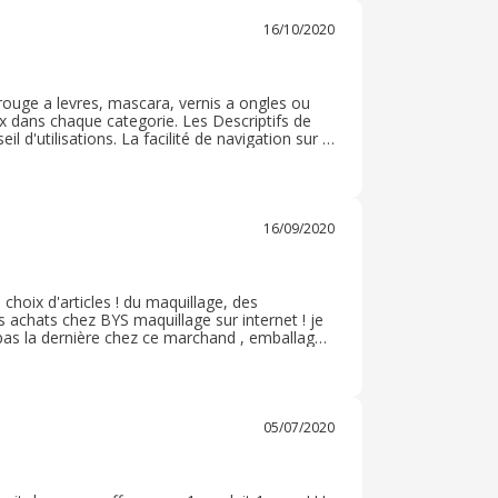
16/10/2020
e rouge a levres, mascara, vernis a ongles ou
x dans chaque categorie. Les Descriptifs de
d'utilisations. La facilité de navigation sur le
 commande sont rapide et clair. L'annonce de la
16/09/2020
choix d'articles ! du maquillage, des
es achats chez BYS maquillage sur internet ! je
as la dernière chez ce marchand , emballage
 du casback ! les articles que j'ai reçu était
05/07/2020