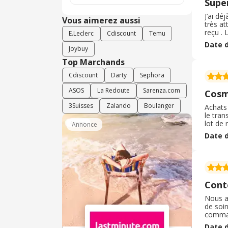
Supe
J’ai dé
Vous aimerez aussi
très at
reçu .
E.Leclerc
Cdiscount
Temu
tout le
Date d
j’adore 
Joybuy
Top Marchands
Cdiscount
Darty
Sephora
ASOS
La Redoute
Sarenza.com
Cosm
3Suisses
Zalando
Boulanger
Achats 
le tran
lot de 
Annonce
rapide!
Date d
qui res
Cont
Nous a
de soin
command
eu bes
Date d