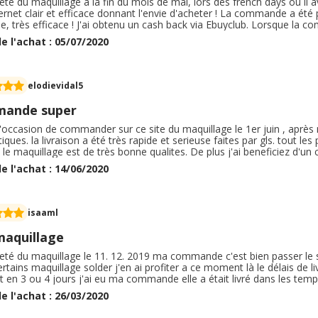
heté du maquillage à la fin du mois de mai, lors des french days où il 
ternet clair et efficace donnant l'envie d'acheter ! La commande a été 
, très efficace ! J'ai obtenu un cash back via Ebuyclub. Lorsque la co
s individuellement avec un récapitulatif de commande très utile. En 
e l'achat : 05/07/2020
eul regret est la taille des produits, pas assez de quantité mais pour le 
me d'autant que ce sont des produits de qualité ! Ravie de cette co
elodievidal5
ande super
 l'occasion de commander sur ce site du maquillage le 1er juin , aprè
ques. la livraison a été très rapide et serieuse faites par gls. tout les 
 le maquillage est de très bonne qualites. De plus j'ai beneficiez d'
 tas de maquillage pour 1 euros. j'ai effectuer cette commande dan. s l
e l'achat : 14/06/2020
 le mercredi.
isaaml
maquillage
heté du maquillage le 11. 12. 2019 ma commande c'est bien passer le sit
ertains maquillage solder j'en ai profiter a ce moment là le délais de
 en 3 ou 4 jours j'ai eu ma commande elle a était livré dans les tem
up tout conforme a la description sur le site aucune mauvaise surpris
e l'achat : 26/03/2020
 n'ai pas eu de souci a retourner quoi que ce soit je recommande ce 