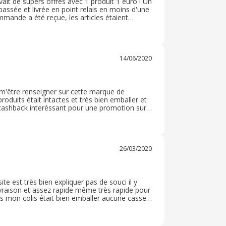
avait de supers offres avec 1 produit 1 euro ! Un
passée et livrée en point relais en moins d'une
mmande a été reçue, les articles étaient
résumé, de supers produits à un prix imbattable
prix ( 1€ par article) , ce n'est pas un
mmande
14/06/2020
s m'être renseigner sur cette marque de
produits était intactes et très bien emballer et
un cashback interéssant pour une promotion sur
a luit de dimanche a lundi est celle ci est
26/03/2020
e est très bien expliquer pas de souci il y
 livraison et assez rapide même très rapide pour
ps mon colis était bien emballer aucune casse
e tout ok les produits de bonne qualité rien à
site sans problème