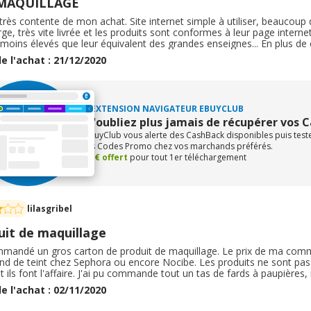
MAQUILLAGE
 très contente de mon achat. Site internet simple à utiliser, beaucou
ge, très vite livrée et les produits sont conformes à leur page internet.
oins élevés que leur équivalent des grandes enseignes... En plus de 
is d'utilisation pour moi et des flacons toujours plein ! Enfin, le cash
e l'achat : 21/12/2020
, je recommande vivement ce magasin !
L'EXTENSION NAVIGATEUR EBUYCLUB
N'oubliez plus jamais de récupérer vos 
eBuyClub vous alerte des CashBack disponibles puis tes
les Codes Promo chez vos marchands préférés.
+1€ offert
pour tout 1er téléchargement
lilasgribel
uit de maquillage
ommandé un gros carton de produit de maquillage. Le prix de ma comma
nd de teint chez Sephora ou encore Nocibe. Les produits ne sont pas t
 ils font l'affaire. J'ai pu commande tout un tas de fards à paupières,
lage était correct . Cependant, je trouve personnellement que la livrai
e l'achat : 02/11/2020
e car une partie de ma commande était pour un anniversaire.