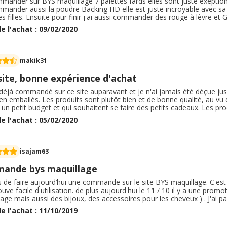
mmander sur BYS maquillage 7 palettes fards elles sont juste exeptionell
mmander aussi la poudre Backing HD elle est juste incroyable avec sa
es filles. Ensuite pour finir j'ai aussi commander des rouge à lèvre et
ien et qui n'asseche pas les lèvres. La livraison est rapide, produits b
e l'achat : 09/02/2020
i suffit largement à ce créé une Beautee exeptionelle ! Mon maquillag
makik31
site, bonne expérience d'achat
 déjà commandé sur ce site auparavant et je n'ai jamais été déçue jusq
en emballés. Les produits sont plutôt bien et de bonne qualité, au vu 
 un petit budget et qui souhaitent se faire des petits cadeaux. Les p
és sur le site. Je n'ai pas besoin de recourir au SAV, donc je ne peu
e l'achat : 05/02/2020
ur celles ou ceux qui veulent se faire plaisir à des prix abordables.
isajam63
ande bys maquillage
s de faire aujourd’hui une commande sur le site BYS maquillage. C'est
rouve facile d'utilisation. de plus aujourd'hui le 11 / 10 il y a une pro
age mais aussi des bijoux, des accessoires pour les cheveux ) . J'ai pa
on sera faite en point relais. Je trouve le délai de livraison raisonnabl
e l'achat : 11/10/2019
n peu plus long vu le nombre de commande engendré par la promotion à
 conforme a mes attentes.