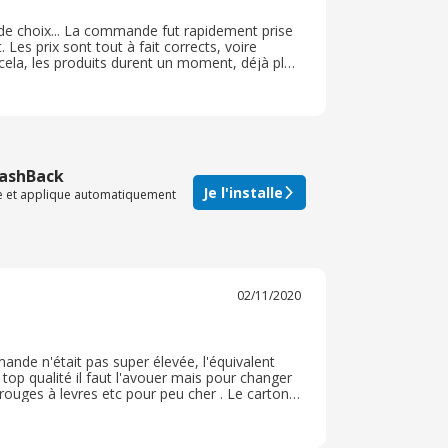
p de choix... La commande fut rapidement prise
 Les prix sont tout à fait corrects, voire
cela, les produits durent un moment, déjà plus
 back a été très rapidement validé ! Donc rien à
CashBack
Je l'installe
te et applique automatiquement
02/11/2020
nde n'était pas super élevée, l'équivalent
op qualité il faut l'avouer mais pour changer
 rouges à levres etc pour peu cher . Le carton
son a été assez longue. J'ai failli me retrouver