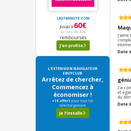
qui fai
LASTMINUTE.COM
60€
Jusqu'à
Maqu
au lieu de
30€
J'aime 
remboursés
compliqué 
internet
J'en profite
de leurs pro
Date d
rapport qualité/prix. Pas eu besoin de fair
j'ai to
L'EXTENSION NAVIGATEUR
EBUYCLUB
Arrêtez de chercher,
génia
Commencez à
J'ai co
et éga
économiser !
du déma
+1€ offert
pour tout 1er
respect
Date d
téléchargement
produit
Je l'installe