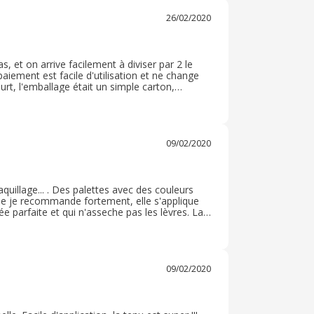
26/02/2020
s, et on arrive facilement à diviser par 2 le
paiement est facile d'utilisation et ne change
ourt, l'emballage était un simple carton,
un produit n'a été endommagé. Il ne s'agit pas
eaux à partir d'un certain montant. Je
09/02/2020
illage... . Des palettes avec des couleurs
que je recommande fortement, elle s'applique
ée parfaite et qui n'asseche pas les lèvres. La
un peut élevée mais reste Dans la limite du
embre. N'hésitez pas les filles c'est du
peut être plus cher. J'adore, merci BYS !
09/02/2020