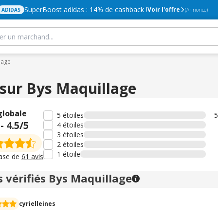
SuperBoost adidas : 14% de cashback !
Voir l'offre
ADIDAS
(Annonce)
lage
 sur Bys Maquillage
globale
5 étoiles
5
-
4.5
/5
4 étoiles
3 étoiles
2 étoiles
1 étoile
base de
61 avis
s vérifiés Bys Maquillage
cyrielleines