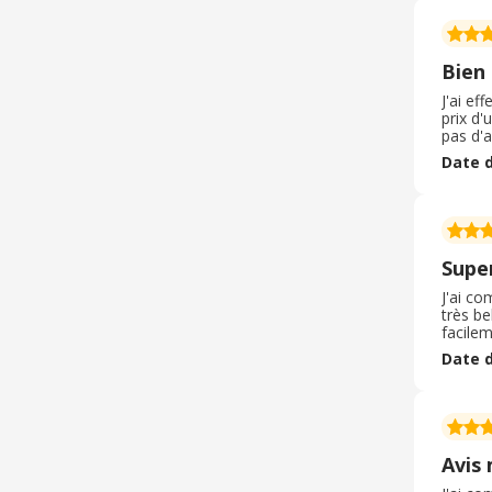
Bien 
J'ai ef
prix d'
pas d'a
l'ensem
Date d
de très
recom
Supe
J'ai c
très be
facilem
livrais
Date d
raison
maquill
Avis