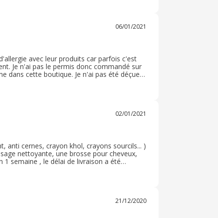
06/01/2021
allergie avec leur produits car parfois c'est
dé sur
utique. Je n'ai pas été déçue
02/01/2021
 anti cernes, crayon khol, crayons sourcils... )
visage nettoyante, une brosse pour cheveux,
n 1 semaine , le délai de livraison a été
nimaux et vraiment pas chers... La plupart des
21/12/2020