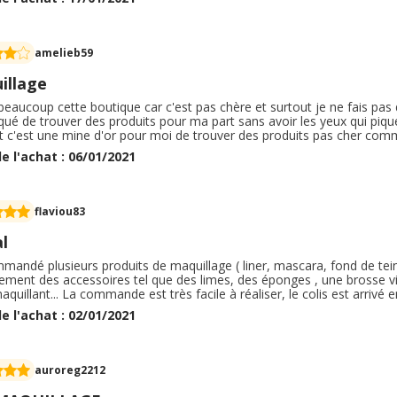
t toujours plaisir
amelieb59
illage
beaucoup cette boutique car c'est pas chère et surtout je ne fais pas d'
de trouver des produits pour ma part sans avoir les yeux qui piquent. Je n'ai pas le permis donc comman
 c'est une mine d'or pour moi de trouver des produits pas cher comme dans cette bo
duits. Je ne commande pas souvent. Mais ils sont top. Aucun soucis de livraison pour ma part. Un très bon
e l'achat : 06/01/2021
e retour de commande car j'ai eu aucune erreur. Aucune réclamation de faite car
ut reçu comme il faut.
flaviou83
l
mmandé plusieurs produits de maquillage ( liner, mascara, fond de teint,
lement des accessoires tel que des limes, des éponges , une brosse 
quillant... La commande est très facile à réaliser, le colis est arrivé e
é... . . Emballage soigné et correct... . . Produits non testés sur les a
e l'achat : 02/01/2021
s étaient à 1€, de quoi se faire plaisir.
auroreg2212