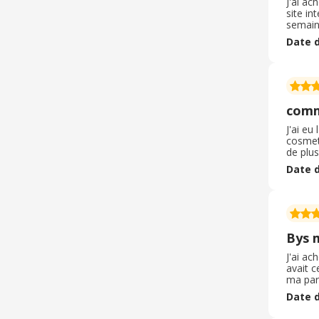
J'ai ac
site in
semaine
emballé
Date d
! Mon s
problè
comm
J'ai eu
cosmeti
de plus
tout un
Date d
arriver
Bys 
J'ai ac
avait c
ma part
de make
Date d
dire je