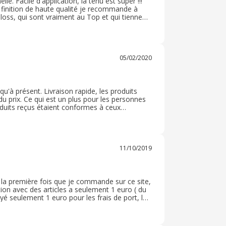
e. Facile d'application, la tenu est super !!!
 finition de haute qualité je recommande à
 Gloss, qui sont vraiment au Top et qui tienne
ien emballer sans soucis. Maquillage à petit prix
e je ne l'achète plus que sur BYS. MERCI ! ? ?
05/02/2020
u'à présent. Livraison rapide, les produits
du prix. Ce qui est un plus pour les personnes
roduits reçus étaient conformes à ceux
x pas juger ce service. Je recommande donc ce
11/10/2019
 la première fois que je commande sur ce site,
motion avec des articles a seulement 1 euro ( du
yé seulement 1 euro pour les frais de port, la
e. Le site prévient même que les délais peuvent
 1 euro. Maintenant j’espère que les articles