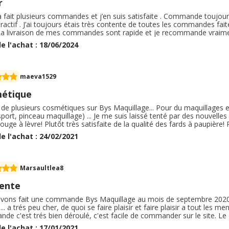
r
jà fait plusieurs commandes et j’en suis satisfaite . Commande toujours
tractif . J’ai toujours étais très contente de toutes les commandes faite
 La livraison de mes commandes sont rapide et je recommande vraiment
s choix disponible. Très ravie à chaque fois . Je recommanderai avec g
e l'achat : 18/06/2024
.
maeva1529
étique
de plusieurs cosmétiques sur Bys Maquillage... Pour du maquillages e
sport, pinceau maquillage) ... Je me suis laissé tenté par des nouvelles
rouge à lèvre! Plutôt très satisfaite de la qualité des fards à paupière! 
 Je suis vraiment contente de ma commande, je me suis fait plaisir av
e l'achat : 24/02/2021
te tout à fait raisonnable, et la qualité des produits ont l'air top ! Je
Marsaultlea8
ente
vons fait une commande Bys Maquillage au mois de septembre 2020. C
... a trés peu cher, de quoi se faire plaisir et faire plaisir a tout les 
e c'est trés bien déroulé, c'est facile de commander sur le site. Le dé
oin de retourner ma commande car tout était comme décris sur le site
e l'achat : 17/01/2021