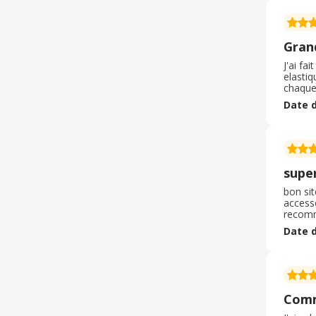
Grand
J'ai fa
elasti
chaque 
site es
Date d
livrais
super
bon sit
accesso
recomm
et livr
Date d
confor
Comm