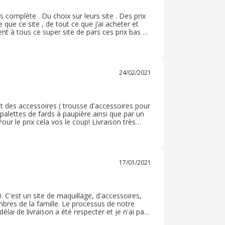
 complète . Du choix sur leurs site . Des prix
 que ce site , de tout ce que j’ai acheter et
 à tous ce super site de pars ces prix bas et
rand plaisir sur Bys Maquillage et vraiment
24/02/2021
t des accessoires ( trousse d'accessoires pour
 palettes de fards à paupière ainsi que par un
Pour le prix cela vos le coup! Livraison très
ec un bon jolie lot de cosmétique pour un prix
 recommande!
17/01/2021
'est un site de maquillage, d'accessoires,
membres de la famille. Le processus de notre
lai de livraison a été respecter et je n'ai pas
. J'ai pu même bénéficier d'une petit cashback