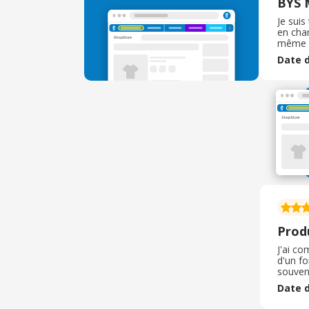
BYS 
Je suis
en char
même m
de 2 mo
Date d
redire
Prod
J'ai c
d'un fo
souvent
d'embal
Date d
coincé