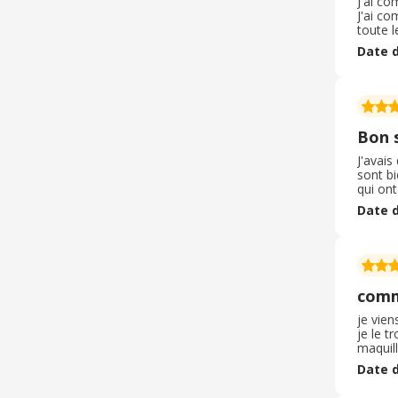
J'ai co
J'ai co
toute l
super b
Date d
mais qu
Bon 
J'avais
sont bi
qui ont
présent
Date d
site po
comm
je vien
je le t
maquill
livrais
Date d
être u
seront