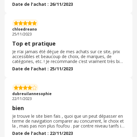
promotions intéressantes. Nous avons été satisfait du
Date de l'achat : 26/11/2023
site de la facilité a passer commande. La livraison a été
rapide. Le Cashback a été vite validé et intéressant.
Nous n'avons pas eu à retourner nos produits et donc
pas eu affaire au service client ni au SAV. Je
recommande ce site sans hésiter. Il y a souvent
chloedreano
également des offres et des prolongions intéressantes.
25/11/2023
Top et pratique
Je n’ai jamais été déçue de mes achats sur ce site, prix
accessibles et beaucoup de choix, de marques, de
catégories, etc. ! Je recommande c’est vraiment très bien
de faire ces achats depuis chez soi tout en ayant plus de
Date de l'achat : 25/11/2023
choix qu’en magasins physiques, avant un système de
filtre et de tri. Achats sécurisés. Livraison facile. Pratique
merci. Je recommande aussi les recommandations de
tailles, et les retours sont faciles à effectuer avec des
remboursements assez rapides en terme de délai. Donc
dubreuilannesophie
c’est top
22/11/2023
bien
Je trouve le site bien fais , quoi que un peut dépasser en
terme de navigation comparer au concurrent, le choix et
la , mais pas non plus foufou . par contre niveau tarifs ils
sont assez compétitifs sur certaine chose, j 'ai
Date de l'achat : 22/11/2023
l'avantage da voir un boulanger a cote de chez moi, ce