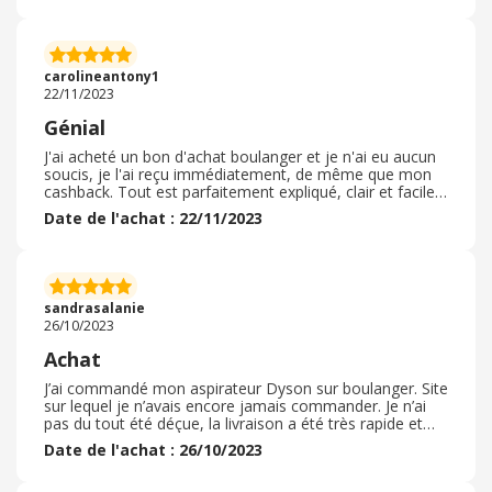
qui me permet de ne pas perdre mon temps en boutique
a chercher , je précommande sur le site internet , je
paye en chèques cadeaux , je gagne du temps et de
l'argent. je suis livrée en point retrait assez rapidement
carolineantony1
environ 2 / 3 jours.
22/11/2023
Génial
J'ai acheté un bon d'achat boulanger et je n'ai eu aucun
soucis, je l'ai reçu immédiatement, de même que mon
cashback. Tout est parfaitement expliqué, clair et facile
d'utilisation. J'ai pu commander rapidement et n'ai
Date de l'achat : 22/11/2023
rencontré aucun soucis dans mon achat, ni dans ma
commande par la suite. Je passerai de nouveau
commande sur ce site sans aucun problème, c'était un
vrai plaisir. Je n'ai pas eu besoin de renvoyer ma
commande, tout était conforme et de très bonne
sandrasalanie
qualité, cela correspondait parfaitement à mes attentes.
26/10/2023
Achat
J’ai commandé mon aspirateur Dyson sur boulanger. Site
sur lequel je n’avais encore jamais commander. Je n’ai
pas du tout été déçue, la livraison a été très rapide et
sécurisée. Le carton pas abîmé. Site de confiance. La
Date de l'achat : 26/10/2023
cash back était en plus de ça pas négligeable ! ! Je suis
ravie de mon expérience et je vous recommande de ne