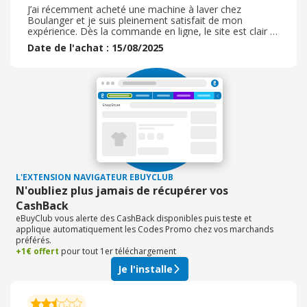
J’ai récemment acheté une machine à laver chez
Boulanger et je suis pleinement satisfait de mon
expérience. Dès la commande en ligne, le site est clair et
facile à utiliser, avec des informations détaillées sur
Date de l'achat : 15/08/2025
chaque produit et des avis clients utiles pour faire mon
choix. La livraison a été rapide et ponctuelle, les livreurs
ont été très professionnels et ont pris le temps
d’installer l’appareil correctement, en s’assurant qu’il
fonctionnait avant de repartir. La machine elle-même
correspond parfaitement à la description : silencieuse,
efficace et dotée de nombreux programmes adaptés à
mes besoins. Je note aussi la qualité du service client,
joignable facilement pour répondre à mes questions
avant l’achat. C’est rassurant de voir un magasin qui allie
prix compétitifs, sérieux et qualité de service. Je
recommande sans hésitation Boulanger pour ce type
L'EXTENSION NAVIGATEUR EBUYCLUB
d’équipement.
N'oubliez plus jamais de récupérer vos
CashBack
eBuyClub vous alerte des CashBack disponibles puis teste et
applique automatiquement les Codes Promo chez vos marchands
préférés.
+1€ offert
pour tout 1er téléchargement
Je l'installe