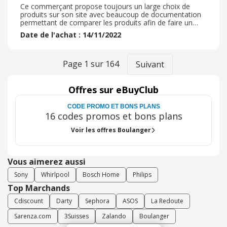
Ce commerçant propose toujours un large choix de
produits sur son site avec beaucoup de documentation
permettant de comparer les produits afin de faire un
choix éclairé. De plus il propose la possibilité de payer
Date de l'achat : 14/11/2022
partiellement en ligne et de compléter en magasin avec
des chèques cadeaux ce qui est très pratique si vous
avez un magasin pas loin de chez vous et aller chercher
vos achats sur place au lieu de vous faire livrer, retrait
Page
1
sur
164
Suivant
sous une heure possible si le produit est en stock dans
le magasin concerné.
Offres sur eBuyClub
CODE PROMO ET BONS PLANS
16 codes promos et bons plans
Voir les offres Boulanger
Vous aimerez aussi
Sony
Whirlpool
Bosch Home
Philips
Top Marchands
Cdiscount
Darty
Sephora
ASOS
La Redoute
Sarenza.com
3Suisses
Zalando
Boulanger