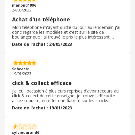
affaire au SAV. Je pense que les produits vendus sont
manond1996
donc de bonne qualité.
24/05/2023
Achat d'un téléphone
Mon téléphone m'ayant quitté du jour au lendemain j'ai
donc regardé les modèles et c'est sur le site de
boulanger que j'ai trouvé le prix le plus intéressant.
D'autant plus que pour l'achat en ligne du smartphone ils
Date de l'achat : 24/05/2023
offraient la protection sur mesure de votre écran. J'ai
alors commande sur le site et suis allé le chercher peu
de temps après et dans la foulée ils m'ont posé le
protège écrans. Le service est rapide et efficace, je n'ai
rien à en redire. Je recommande donc Boulanger pour
Sebcarte
tout achat.
19/01/2023
click & collect efficace
j'ai eu l'occasion à plusieurs reprises d'avoir recours au
click & collect de cette enseigne, je trouve l'efficacité
assez robuste, en effet une fiabilité sur les stocks
présents en magasin permette de ne pas avoir de
Date de l'achat : 19/01/2023
mauvaise surprise lors de la prise de l'objet commandé,
De plus j'ai eu la chance sur les 2 magasins dans
lesquels je me suis déplacé suite aux différents achats
que j'ai réalisé, de ne pas avoir de temps d'attente longs
( voir quasi irrespecteux comme avec certaines
sylviedurand6
enseignes) , c'est agréable