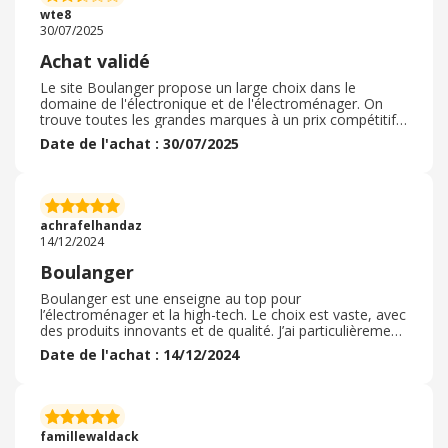
wte8
30/07/2025
Achat validé
Le site Boulanger propose un large choix dans le
domaine de l'électronique et de l'électroménager. On
trouve toutes les grandes marques à un prix compétitif.
Le site est fluide et la navigation par onglets très claire.
Date de l'achat : 30/07/2025
La livraison à domicile ou en point relais est rapide. Il est
également possible de commander un article et de le
retirer sous une heure en magasin. . Bref, tout est très
simple. C'est un site que je recommande pour tout achat
des univers électroménager, son, vidéo, informatique ou
achrafelhandaz
téléphonie.
14/12/2024
Boulanger
Boulanger est une enseigne au top pour
l’électroménager et la high-tech. Le choix est vaste, avec
des produits innovants et de qualité. J’ai particulièrement
apprécié le service client, toujours disponible et de bon
Date de l'achat : 14/12/2024
conseil pour guider dans les achats et le choix des
produits. Les prix sont compétitifs et les promotions
régulières sont un vrai plus. La commande en ligne est
simple, et la livraison rapide et soignée. Une expérience
d’achat agréable et fiable, je recommande Boulanger
famillewaldack
sans hésiter à tout le monde !