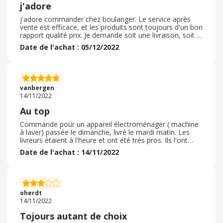
Boulanger.
j'adore
j'adore commander chez boulanger. Le service après
vente est efficace, et les produits sont toujours d'un bon
rapport qualité prix. Je demande soit une livraison, soit je
retire mes produits en magasin avec une facilité et une
Date de l'achat : 05/12/2022
rapidité à toute épreuve. Le site est très facile d'acces et
les recherches en lignes sont très simples elles aussi. Si
on a des questions, il est aussi très facile d'avoir des
réponses. Le site est mis à jour régulièrement, et c'est
très appréciable. Je recommande vivement ce site et ces
vanbergen
magasins toujours bien achalandé.
14/11/2022
Au top
Commande pour un appareil électroménager ( machine
à laver) passée le dimanche, livré le mardi matin. Les
livreurs étaient à l'heure et ont été très pros. Ils l'ont
installée, testée et ont même remis en place le sèche-
Date de l'achat : 14/11/2022
linge au-dessus de la machine à laver. Avant de partir, ils
ont donné quelques conseils sur l'utilisation. Ce n'était
pas ma 1ère commande de gros matériel chez
Boulanger ( téléviseur, réfrigérateur) et je dois bien
avouer que tout se passe très bien à chaque fois. Les
oherdt
délais sont tenus, les livreurs font bien leur boulot et les
14/11/2022
prix sont plutôt intéressants.
Tojours autant de choix