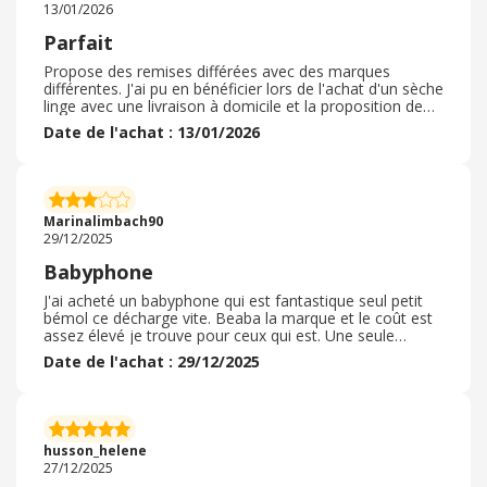
13/01/2026
Parfait
Propose des remises différées avec des marques
différentes. J'ai pu en bénéficier lors de l'achat d'un sèche
linge avec une livraison à domicile et la proposition de
reprise de l'ancien. Site facilement utilisable avec la
Date de l'achat : 13/01/2026
possibilité de faire des comparaisons entre différents
articles, permet de gagner du temps et voir les points
communs mais aussi les points différents pour faire son
choix. Je recommande ce marchand pour ces différents
points positifs et je ferais de nouvelles commandes
Marinalimbach90
quand cela sera nécessaire.
29/12/2025
Babyphone
J'ai acheté un babyphone qui est fantastique seul petit
bémol ce décharge vite. Beaba la marque et le coût est
assez élevé je trouve pour ceux qui est. Une seule
caméra évalue la température et l'humidité. Les alarmes
Date de l'achat : 29/12/2025
sont bien seulement quand l'alarme se met en route dès
qu'il bouge ou pleure cela cache les pleurs. Je trouve
avec l'écran la caméra que le coût est excessivement
cher pour moi il ne vaut pas 160 euros mais plus 90
euros. Ceci est que mon avis mais je trouve que le
husson_helene
produit est plus marketing et argent que plutôt
27/12/2025
fonctionnelle+++