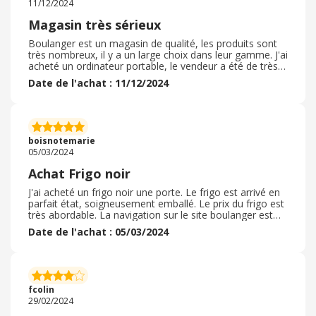
11/12/2024
Magasin très sérieux
Boulanger est un magasin de qualité, les produits sont
très nombreux, il y a un large choix dans leur gamme. J'ai
acheté un ordinateur portable, le vendeur a été de très
bons conseils et très sympathique. Je suis donc très
Date de l'achat : 11/12/2024
contente de mon achat fait sur le site après visite pour
pouvoir profiter du cash back d'ebuyclub qui est assez
généreux. Le produit n'était pas disponible tout de suite,
mais j'ai été prévenu avant la finalisation de la
commande alors ça ne l'a pas posé de soucis. J'ai eu une
boisnotemarie
panne, mais l'article a été changé immédiatement.
05/03/2024
Achat Frigo noir
J'ai acheté un frigo noir une porte. Le frigo est arrivé en
parfait état, soigneusement emballé. Le prix du frigo est
très abordable. La navigation sur le site boulanger est
simple et fluide. Très bonne experience client vécue par
Date de l'achat : 05/03/2024
mes soins. Beaucoup de produits sont proposés sur le
site en ligne avec des temps de livraison assez corrects.
La page de paiement est facile d'utilisation et de
compréhension. Le paiement est très sécurisé. Je
recommande l'utilisation du site boulanger pour
fcolin
l'ameublement de son chez soi. C'est un site digne de
29/02/2024
confiance.