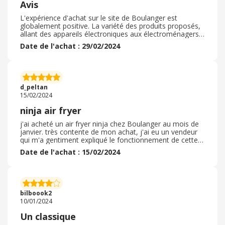
Avis
L'expérience d'achat sur le site de Boulanger est
globalement positive. La variété des produits proposés,
allant des appareils électroniques aux électroménagers,
est impressionnante. Les prix sont compétitifs, souvent
Date de l'achat : 29/02/2024
assortis de promotions attrayantes. Cependant, la
disponibilité des produits peut varier selon les magasins
partenaires, ce qui peut parfois frustrer les clients à la
recherche d'un article précis. Malgré cela, la qualité du
service client est notable, avec un support réactif en cas
d_peltan
de besoin. En somme, Boulanger offre une plateforme
15/02/2024
conviviale pour les achats en ligne, mais il est important
de vérifier la disponibilité des produits dans les magasins
ninja air fryer
partenaires avant de finaliser un achat.
j'ai acheté un air fryer ninja chez Boulanger au mois de
janvier. très contente de mon achat, j'ai eu un vendeur
qui m'a gentiment expliqué le fonctionnement de cette
appareil ainsi que les différents modèles. J'ai opté pour
Date de l'achat : 15/02/2024
ce modèle car le design me convenait beaucoup mieux
prenant moins de place car assez volumineux. Le seul
petit bémol c'est qu'il n'existait pas en magasin et que
j'ai du aller le chercher dans une autre boutique car je le
voulais le jour même, sinon extrêmement satisfaite de
bilboook2
mon achat
10/01/2024
Un classique