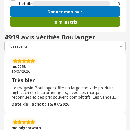
1 étoile
6
Donner mon avis
Je m'inscris
4919 avis vérifiés Boulanger
lou0258
16/07/2026
Très bien
Le magasin Boulanger offre un large choix de produits
high-tech et électroménagers, avec des marques
reconnues et des prix souvent compétitifs. Les vendeurs
sont généralement disponibles pour conseiller les
Date de l'achat : 16/07/2026
clients, et les services comme le retrait en magasin ou le
service après-vente sont appréciés. Toutefois, selon les
magasins, l'attente peut être un peu longue aux heures
de pointe. Dans l'ensemble, Boulanger est une enseigne
fiable, idéale pour acheter du matériel de qualité avec un
melodyhorwath
bon accompagnement.