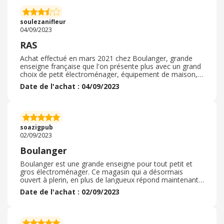
pas hésiter si jamais vous avez vu quelque chose qui
vous fait de l’œil. Je n’ai rien à redire. L’aspirateur
fonctionne super bien, après plusieurs années
soulezanifleur
d’utilisation.
04/09/2023
RAS
Achat effectué en mars 2021 chez Boulanger, grande
enseigne française que l'on présente plus avec un grand
choix de petit électroménager, équipement de maison,
informatique et électronique... Un très bon deal sur le
Date de l'achat : 04/09/2023
prix avec en plus le petit cashback Ebuyclub. J'aurais
adoré aussi avoir un code promo a ce moment là mais il
y en avais pas, en même temps faut pas être trop
gourmand lol Livraison assez rapide et sans embuche, le
colis était bien emballé Je ne serais parler du SAV je n'ai
soazigpub
pas eu l'occasion d'en avoir besoin ( je touche du bois)
02/09/2023
Boulanger
Boulanger est une grande enseigne pour tout petit et
gros électroménager. Ce magasin qui a désormais
ouvert à plerin, en plus de langueux répond maintenant
à mes attentes. En effet, la proximité, vraiment que 3 km
Date de l'achat : 02/09/2023
de mon domicile au lieu des 10, permet Des visites plus
nombreuses, même pour une petite promenade. Oui,
cela donne un accès aux nouveautés. Boulanger est une
marque de confiance et de valeur sûre. Je n'ai jamais eu