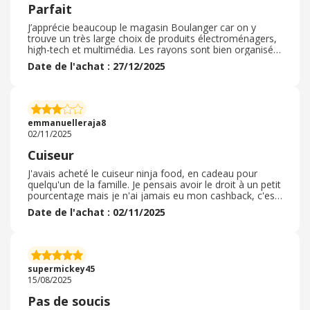
Parfait
J’apprécie beaucoup le magasin Boulanger car on y
trouve un très large choix de produits électroménagers,
high-tech et multimédia. Les rayons sont bien organisés,
ce qui permet de comparer facilement les articles et de
Date de l'achat : 27/12/2025
trouver rapidement ce que l’on cherche. Les vendeurs
sont généralement disponibles, à l’écoute et donnent de
bons conseils sans forcer à l’achat. Les prix sont
corrects et il y a souvent des promotions intéressantes.
Le magasin est propre, agréable et pratique, que ce soit
emmanuelleraja8
pour acheter sur place ou retirer une commande.
02/11/2025
Globalement, c’est une enseigne fiable et rassurante
pour s’équiper en toute tranquillité.
Cuiseur
J'avais acheté le cuiseur ninja food, en cadeau pour
quelqu'un de la famille. Je pensais avoir le droit à un petit
pourcentage mais je n'ai jamais eu mon cashback, c'est
dommage car il valait cher. Celà fait 4 ans, je pensais
Date de l'achat : 02/11/2025
que ça aurait été fait automatiquement depuis le temps.
Sinon, le Ninja est top, les cuissons sont plus rapides et
celà permet réellement de gagner du temps. Je ne pense
pas réutiliser le marchand Boulanger vu que celui-ci ne
fonctionne pas. C'est dommage car c'est une assez
supermickey45
bonne entreprise.
15/08/2025
Pas de soucis