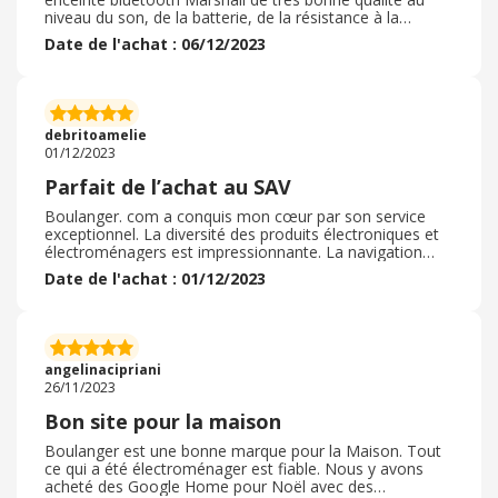
niveau du son, de la batterie, de la résistance à la
poussière, eau etc... Marshall est une excellente marque
Date de l'achat : 06/12/2023
de musique. En passant par Boulanger et le site
ebuyclub, j'ai pu bénéficié d'un remboursement de
quelques euros sur mon achat et me faire livrer en point
relais ou magasin directement sous 2h. Depuis,
l'enceinte me suit partout et j'en suis ravi. Je
debritoamelie
recommande sans problème, je ne suis absolument pas
01/12/2023
décu.
Parfait de l’achat au SAV
Boulanger. com a conquis mon cœur par son service
exceptionnel. La diversité des produits électroniques et
électroménagers est impressionnante. La navigation
conviviale du site facilite les recherches. Les descriptions
Date de l'achat : 01/12/2023
détaillées des produits et les avis clients sont des outils
utiles pour prendre des décisions éclairées. Les
commandes sont traitées rapidement, avec une livraison
ponctuelle. Le service après-vente a surpassé mes
attentes, résolvant efficacement toute préoccupation.
angelinacipriani
Boulanger. com incarne l'excellence, alliant qualité, choix
26/11/2023
varié, et un service client irréprochable. Un
incontournable pour les passionnés de technologie.
Bon site pour la maison
Boulanger est une bonne marque pour la Maison. Tout
ce qui a été électroménager est fiable. Nous y avons
acheté des Google Home pour Noël avec des