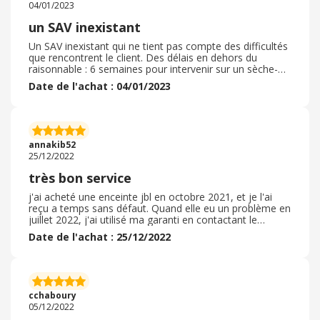
04/01/2023
un SAV inexistant
Un SAV inexistant qui ne tient pas compte des difficultés
que rencontrent le client. Des délais en dehors du
raisonnable : 6 semaines pour intervenir sur un sèche-
linge et sans garantie que le problème sera résolu. Des
Date de l'achat : 04/01/2023
rendez-vous planifiés et annulés le matin même ou la
veille. les équipes qui sont incapables de vous passer un
"responsable" au téléphone. Vous avez 2 à 3
interlocuteurs différents en fonction de difficulté que
vous rencontrez et chacun se renvoyant la
annakib52
responsabilité. une Enseigne à éviter notamment sur les
25/12/2022
produits électroménagers.
très bon service
j'ai acheté une enceinte jbl en octobre 2021, et je l'ai
reçu a temps sans défaut. Quand elle eu un problème en
juillet 2022, j'ai utilisé ma garanti en contactant le
service client qui était très qualifié, et avec une réponse
Date de l'achat : 25/12/2022
rapide et complète. on a pu remplacé mon produit
puisque JBL ne possède pas de réparateur en europe,
mon produit fut échangé. je n'ai pas trouvé de promo
malgré le gros cout de mon produit acheté neuf. le
malus que je peut posé c'est que le livreur n'a pas pris
cchaboury
compte de ma demande d'arrivé a un certain horaires
05/12/2022
voila pour le malus. mais je conseil fortement