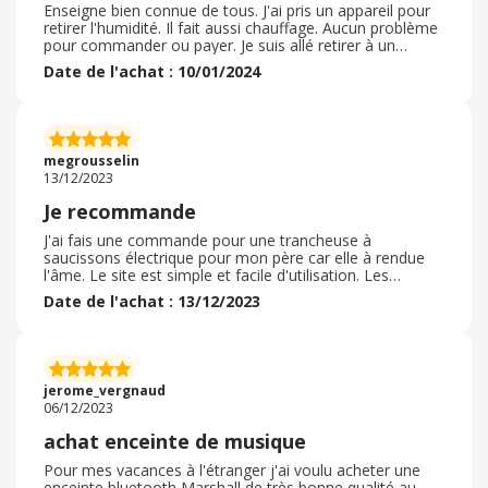
Enseigne bien connue de tous. J'ai pris un appareil pour
retirer l'humidité. Il fait aussi chauffage. Aucun problème
pour commander ou payer. Je suis allé retirer à un
entrepôt mais ce n'était pas facile de trouver l'endroit
Date de l'achat : 10/01/2024
précis une fois sur le site de retrait. Et les gens étaient
un peu étrange. Pas d'emballage, pas de livraison donc
je n'ai pas d'avis sur ça. Je n'ai pas testé le sav et c'est
tant mieux... Très bon prix pour mon article d'où mon
achat. Je recommande ce site même si souvent les prix
megrousselin
sont hauts. Avantage de pouvoir retourner un article en
13/12/2023
magasin.
Je recommande
J'ai fais une commande pour une trancheuse à
saucissons électrique pour mon père car elle à rendue
l'âme. Le site est simple et facile d'utilisation. Les
références sont importantes et il y en a pour tout les
Date de l'achat : 13/12/2023
prix et budget. J'ai pu utiliser l'argent que j'avais sur ma
cagnotte fidélité sans problème sur ma commande. 2h
après même pas, j'ai reçu un mail et un SMS de
Boulanger pour me dire que je pouvais venir récupérer
ma commande car elle était disponible en magasin. Tout
jerome_vergnaud
mon électroménager viens de là-bas et jamais déçus.
06/12/2023
achat enceinte de musique
Pour mes vacances à l'étranger j'ai voulu acheter une
enceinte bluetooth Marshall de très bonne qualité au