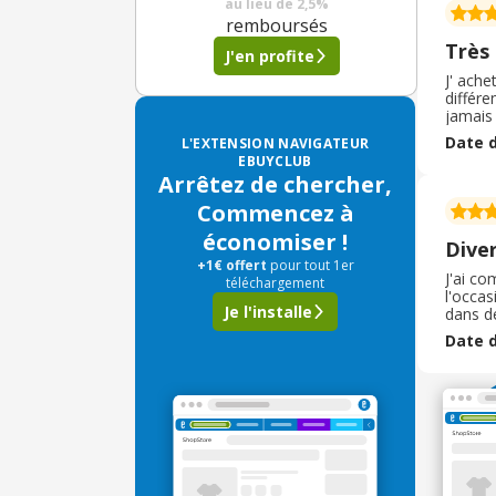
au lieu de
2,5%
remboursés
Très
J'en profite
J' ache
différe
jamais
sans c
Date d
L'EXTENSION NAVIGATEUR
expliqu
EBUYCLUB
Arrêtez de chercher,
Commencez à
économiser !
Diver
+1€ offert
pour tout 1er
J'ai c
téléchargement
l'occas
Je l'installe
dans de
très ad
Date d
Les pro