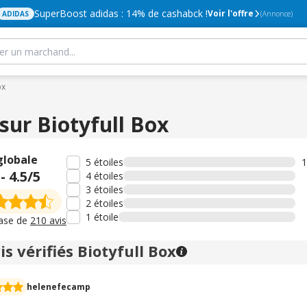
SuperBoost adidas : 14% de cashabck !
Voir l'offre
ADIDAS
(Annonce)
ox
 sur Biotyfull Box
globale
5 étoiles
1
-
4.5
/5
4 étoiles
3 étoiles
2 étoiles
1 étoile
base de
210 avis
is vérifiés Biotyfull Box
helenefecamp