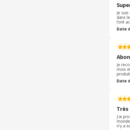
Super
Je suis
dans le
l’ont 
promot
Date d
Je suis
Abo
Je rec
mois et
produit
des pro
Date d
top to
Très
J'ai pr
monde a
n'y a e