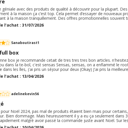
re
géniale avec des produits de qualité à découvrir pour la plupart. Des
ement à la maison ça c’est top. Cela permet d’essayer de nouveaux pr
ant à la maison tranquillement. Des offres promotionnelles souvent tr
s petites boites, hyper jolies et pratiques pour le garder et ranger
e l'achat : 31/07/2026
 la formule qui vous convient le plus ou que vous préférez si si j’arrive
Sanaboutirast1
full box
 box je recommande cetait de tres tres tres bon articles. n'hesitez pas Sensas (Ouh), sensas, j'ai claqu
bou dans la te-boî, c'est sensas Sensas, sensas, on a enflammé le roofto
e dans les îles, j'ai pris un séjour pour deux (Okay) J'ai pris la meille
r ma life sur un gros yacht monstrueux (Eh-eh) À la Burj Khalifa, j'pis
e l'achat : 13/04/2026
re une belle parure tout en or fin J'sais qu't'avais un kiff, c'est nage
 je prends le bain C'est mieux qu'la no-life à rester coincé dans le bi
adelinekevin56
gé
pour Noël 2024, pas mal de produits étaient bien mais pour certains, i
ieur. Bien dommage. Mais heureusement il y a eu ça seulement dans 3 pr
apidement malgré avoir passé la commande juste avant Noël. Sur les 4 
e des box. Très mignon. Offert à mes deux sœurs ainsi que ma mère et
e l'achat : 10/04/2026