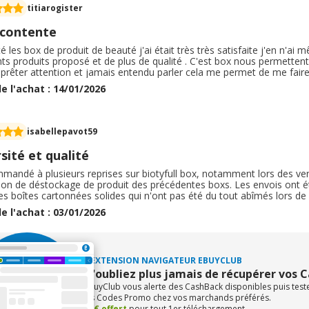
titiarogister
 contente
té les box de produit de beauté j'ai était très très satisfaite j'en n'a
nts produits proposé et de plus de qualité . C'est box nous permettent
 prêter attention et jamais entendu parler cela me permet de me faire
rainte d'abîmer ma peau. Je recommande c'est achats de box si besoin
e l'achat : 14/01/2026
er avec leur petites cartes à l'intérieur pour ne pas se tromper dans l
isabellepavot59
sité et qualité
ommandé à plusieurs reprises sur biotyfull box, notamment lors des v
ion de déstockage de produit des précédentes boxs. Les envois ont ét
s boîtes cartonnées solides qui n'ont pas été du tout abîmés lors de 
apté. Les produits reçus sont variés, et si nous ne les utilisons pas,
e l'achat : 03/01/2026
duits sont de qualité.
L'EXTENSION NAVIGATEUR EBUYCLUB
N'oubliez plus jamais de récupérer vos 
eBuyClub vous alerte des CashBack disponibles puis tes
les Codes Promo chez vos marchands préférés.
+1€ offert
pour tout 1er téléchargement