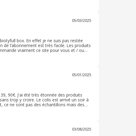
ne envie d acheter. . Les produits sont
05/03/2025
 biotyfull box. En effet je ne suis pas restée
n de l’abonnement est très facile. Les produits
commande vraiment ce site pour vous et / ou
l’on ne trouve que chez eux apparemment et
05/01/2025
 39, 90€. J'ai été très étonnée des produits
sans trop y croire. Le colis est arrivé un soir à
t, ce ne sont pas des échantillons mais des
in du corps, gommage, crème, maquillage,
isable car le système de fermeture glisse.
03/08/2025