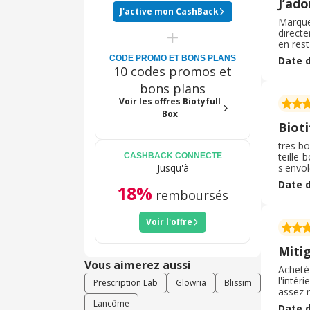
J’ado
J'active mon CashBack
Marque 
direct
en rest
dans le
CODE PROMO ET BONS PLANS
Date d
choisir
10 codes promos et
bons plans
Voir les offres Biotyfull
Box
Bioti
tres bonne
teille-
CASHBACK CONNECTE
Jusqu'à
s'envol
d'passe
Date d
18%
t'prend
remboursés
Phuket,
Voir l'offre
Miti
Vous aimerez aussi
Acheté 
l'intér
Prescription Lab
Glowria
Blissim
assez r
chacun
Lancôme
Date d