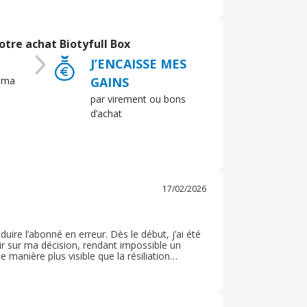
tre achat Biotyfull Box
J’ENCAISSE MES
 ma
GAINS
par virement ou bons
d’achat
17/02/2026
uire l’abonné en erreur. Dès le début, j’ai été
ir sur ma décision, rendant impossible un
manière plus visible que la résiliation
nnement déloyal illustre une pratique