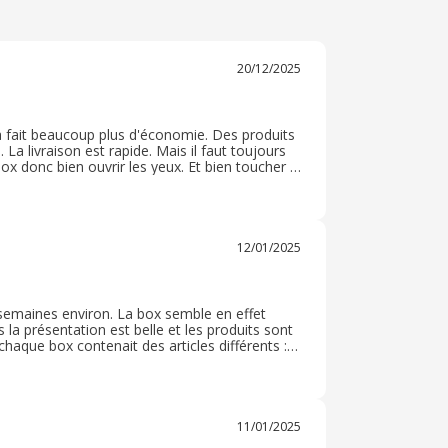
20/12/2025
 ça fait beaucoup plus d'économie. Des produits
La livraison est rapide. Mais il faut toujours
box donc bien ouvrir les yeux. Et bien toucher le
ça rentre et donc détruit tout. Et l'odeur des
12/01/2025
s semaines environ. La box semble en effet
 la présentation est belle et les produits sont
chaque box contenait des articles différents :
ins, crème de nuit, du gel douche, un gommage
 convaincu de tester ces box.
11/01/2025