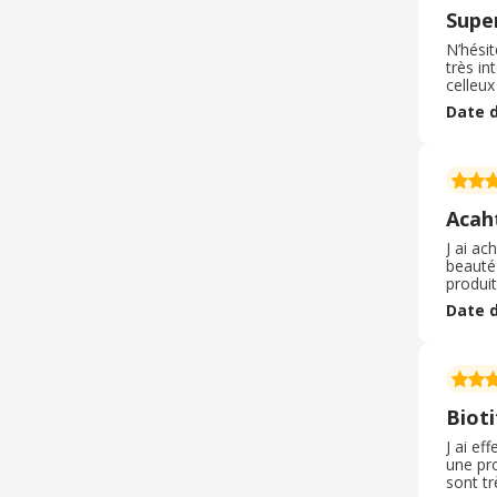
Supe
N’hésit
très in
celleux
même et
Date d
renouve
Acaht
J ai ac
beauté 
produi
mettent
Date d
formul
un eng
Bioti
J ai ef
une pro
sont tr