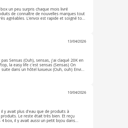
 box un peu surpris chaque mois livré
oduits de connaître de nouvelles marques tout
ès agréables. L’envoi est rapide et soigné tout
 à la maison Un abonnement ou pas à vous de
13/04/2026
é 20K en
p, la easy life c'est sensas (Sensas) On
ure suite dans un hôtel luxueux (Ouh, ouh) Envie
te les fontaines lumineuses (Okay) J'vais
r avec les dauphins (Ouh, ouh) Vacaciones,
nks (Ouh, ouh)
10/04/2026
l y avait plus d'eau que de produits à
oduits. Le reste était très bien. Et reçu
box, il y avait aussi un petit bijou dans
 elles ont été très contente des produits