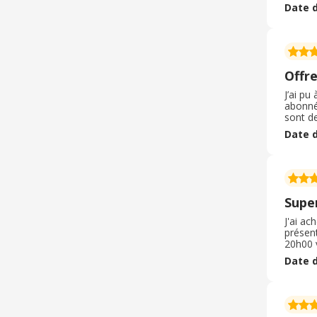
finance
Date d
topiss
Offr
J’ai pu
abonnée
sont de
pour f
Date d
sans c
Supe
J'ai ac
présent
20h00 v
format
Date d
vernis,