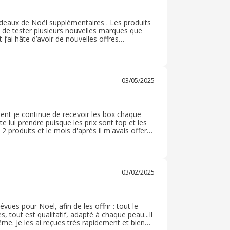
cadeaux de Noël supplémentaires . Les produits
et de tester plusieurs nouvelles marques que
’ai hâte d’avoir de nouvelles offres
a même chose pour Noël prochain par exemple !
haque box!
03/05/2025
ent je continue de recevoir les box chaque
 lui prendre puisque les prix sont top et les
2 produits et le mois d'après il m'avais offert
 il pouvais proposer plus de promos se serais le
03/02/2025
vues pour Noël, afin de les offrir : tout le
, tout est qualitatif, adapté à chaque peau...Il
me. Je les ai reçues très rapidement et bien