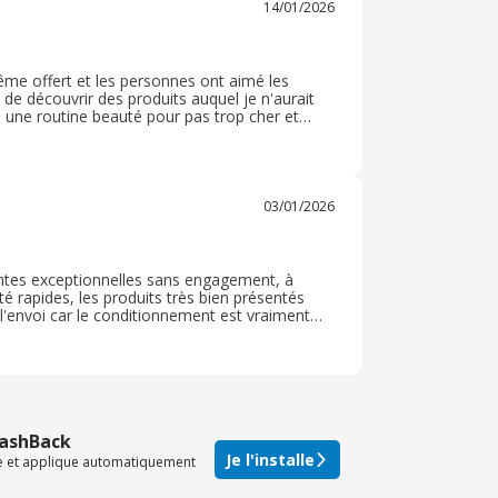
14/01/2026
i même offert et les personnes ont aimé les
 de découvrir des produits auquel je n'aurait
 une routine beauté pour pas trop cher et
 de produit bien. évidement. Tout est bien
'ordre des crèmes.
03/01/2026
entes exceptionnelles sans engagement, à
é rapides, les produits très bien présentés
l'envoi car le conditionnement est vraiment
 cela permet de faire des cadeaux à nos proches.
CashBack
Je l'installe
te et applique automatiquement