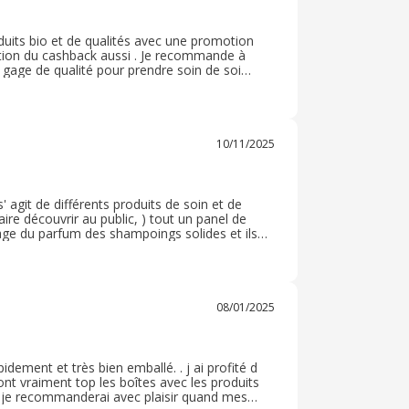
oduits bio et de qualités avec une promotion
idation du cashback aussi . Je recommande à
 gage de qualité pour prendre soin de soi
oujours plaisir au moment des fêtes. Je
10/11/2025
 s' agit de différents produits de soin et de
re découvrir au public, ) tout un panel de
age du parfum des shampoings solides et ils
petits pins amusants. Il s'agissait d'une
aventure en recevant une box par mois avec
08/01/2025
apidement et très bien emballé. . j ai profité d
ont vraiment top les boîtes avec les produits
 et je recommanderai avec plaisir quand mes