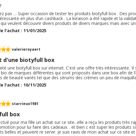
r
ez pas … Super occasion de tester les produits biotyfull box . Des pr
téressante en plus d’un cashback . La livraison a été rapide et la val
 qui veulent découvrir divers produits de divers marques mais avec un
 des autres . En ce plus dans les box il y avait des bijoux qui font t
e l'achat : 11/01/2025
llerai l’expérience
valerieroyaert
 d'une biotyfull box
heté une biotyfull box sur internet. C'est une offre très intéressante. 'il
bio de marques différentes qui sont proposés dans une box afin de fai
ts de beauté variés tel que des sérums des crèmes un peu de maquill
 même edes éléments surprise plaisir tel que des petits bijoux ou des 
e l'achat : 10/11/2025
e sans abonnement. On peut se désengager de suite ou poursuivre l'
agement de 3 mois renouvelables si on en a envie.
starrieux1981
full box
fectué pour ma fille un achat sur ce site...elle a reçu les produits très r
motion pour lui faire des cadeaux. . et bien c est super les produits s
ès belles et peuvent re servir. je suis ravis de mon achat sur ce site