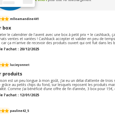
mlleamandine441
r box
heter le calendrier de l'avent avec une box à petit prix + le cashback,
ats ventes et variées ! Cashback accepter et valider en peu de temps. 
e car ça m'arrive de recevoir des produits ouvert qui ont fuit dans les 
ar les livreurs les pousses très fort dans la boîte aux lettres pour que 
e l'achat : 20/12/2025
 sent très bon !
lucieyonnet
r produits
aison est un peu longue à mon goût, j’ai eu un délai d’attente de troi
 grâce au petits chips du fond, sur lesquels reposent les produits mais
lité. Comme j’ai bénéficié d’une offre de fin d’année, 3 box pour 15€, 
rums de jour, du blush en stick, de la crème hydratante pour les ma
e l'achat : 12/01/2025
 corps …. Sinon, le prix classique de l’abonnement ne m’aurais jamais
pauline42_5