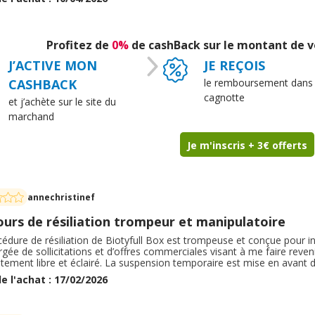
es ont eu. Je recommande tout de même.
Profitez de
0%
de cashBack sur le montant de vo
J’ACTIVE MON
JE REÇOIS
CASHBACK
le remboursement dans
cagnotte
et j’achète sur le site du
marchand
Je m'inscris + 3€ offerts
annechristinef
ours de résiliation trompeur et manipulatoire
édure de résiliation de Biotyfull Box est trompeuse et conçue pour ind
ée de sollicitations et d’offres commerciales visant à me faire reven
ement libre et éclairé. La suspension temporaire est mise en avant de 
ive, et le parcours guide l’abonné vers un choix non désiré. Ce fonctio
e l'achat : 17/02/2026
iale manipulatrice et nécessite une vigilance accrue.