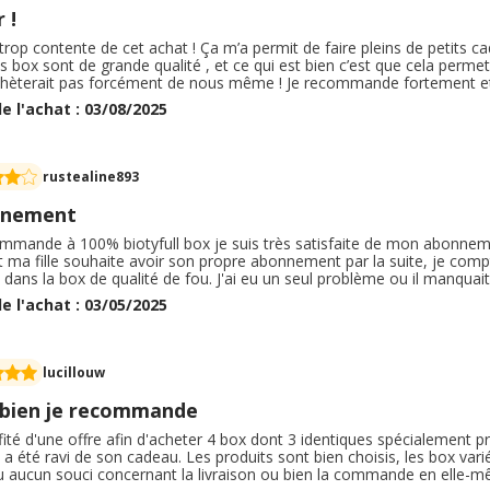
 !
 trop contente de cet achat ! Ça m’a permit de faire pleins de petits 
s box sont de grande qualité , et ce qui est bien c’est que cela perm
achèterait pas forcément de nous même ! Je recommande fortement et j
ionnelles pour commander plusieurs box d’un seul coup et refaire l
e l'achat : 03/08/2025
 vraiment ravie , en plus il y a des fiches explicatives à l’intérieur de c
rustealine893
nnement
ommande à 100% biotyfull box je suis très satisfaite de mon abonnem
 ma fille souhaite avoir son propre abonnement par la suite, je compte
 dans la box de qualité de fou. J'ai eu un seul problème ou il manquait 
duits en plus d'où le faite je continue avec biotyfull box. A l'avenir si
e l'achat : 03/05/2025
talement
lucillouw
 bien je recommande
ofité d'une offre afin d'acheter 4 box dont 3 identiques spécialement pré
 été ravi de son cadeau. Les produits sont bien choisis, les box variés
u aucun souci concernant la livraison ou bien la commande en elle-mê