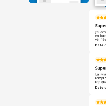
Supe
J'ai ac
en form
vérifié
colis c
Date d
box, ça
Supe
La livr
remplie
top qua
des sé
Date d
pour le