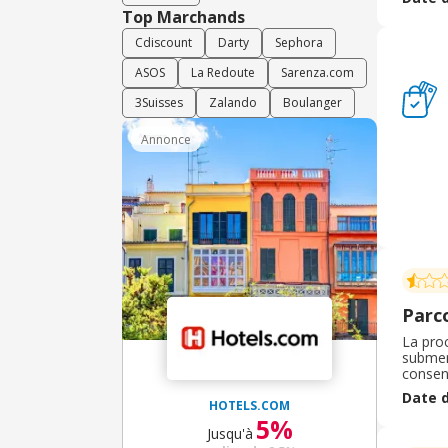
qu'ell
Top Marchands
Cdiscount
Darty
Sephora
ASOS
La Redoute
Sarenza.com
3Suisses
Zalando
Boulanger
Annonce
Parc
La proc
submerg
consent
définit
Date d
commerc
HOTELS.COM
5%
Jusqu'à