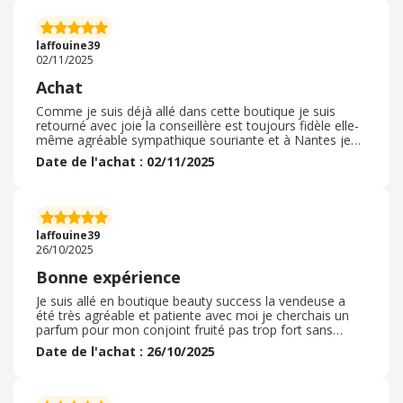
plus de 50€ pour une prestation médiocre mais bien sûr
je n’ai pas osé le dire malheureusement je suis trop
gentille. Dommage de ne pas avoir trouvé de photos de
laffouine39
poses sur le site ou au moins sur les réseaux j’aurai su
02/11/2025
avant ce qui m’attendais
Achat
Comme je suis déjà allé dans cette boutique je suis
retourné avec joie la conseillère est toujours fidèle elle-
même agréable sympathique souriante et à Nantes je
suis reparti avec un parfum pour les fêtes de fin d'année
Date de l'achat : 02/11/2025
pour homme le Valentino Coral. Une odeur enivrante
cruauté et douce qui est très agréable à sentir. Je
recommande grandement ce magasin il y a un vaste
choix que ce soit parfum crème soin gel douche
maquillage également et de nombreux coffrets pour
laffouine39
Noël et calendrier de l'avent il y en a pour tous les goûts
26/10/2025
femme enfant homme les prix sont dans la moyenne
des autres parfumerie de ce genre
Bonne expérience
Je suis allé en boutique beauty success la vendeuse a
été très agréable et patiente avec moi je cherchais un
parfum pour mon conjoint fruité pas trop fort sans
odeur d'alcool. Elle a pris le soin de me faire sentir de
Date de l'achat : 26/10/2025
nombreux parfums avec professionnalisme. Étant donné
que c'est compliqué pour moi de trouver seul elle m'a
laissé deux petits échantillons afin de pouvoir sentir à la
maison le rendu donc très agréable j'ai pu faire mon