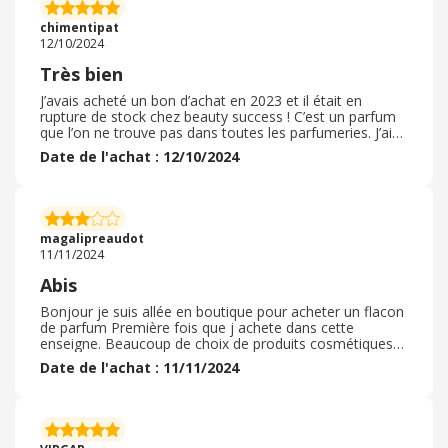
sapin. Bref, tout était parfait, je recommande vivement
ce site, en plus, le choix de produits y est grand et très
chimentipat
varié. Excellent.
12/10/2024
Très bien
J’avais acheté un bon d’achat en 2023 et il était en
rupture de stock chez beauty success ! C’est un parfum
que l’on ne trouve pas dans toutes les parfumeries. J’ai
donc attendu qu’il soit disponible et ai utilisé mon bon
Date de l'achat : 12/10/2024
d’achat avant sa date de fin de validité. Aucun problème
d’utilisation même 10mois après son achat. Il n’est
utilisable qu’en ligne j’ai pu faire livrer mon colis à
proximité de mon domicile, beauty success n’étant pas
présent de la même manière dans tous les
magalipreaudot
départements pour un « click and collect ».
11/11/2024
Abis
Bonjour je suis allée en boutique pour acheter un flacon
de parfum Première fois que j achete dans cette
enseigne. Beaucoup de choix de produits cosmétiques
et de parfums J ai acheter un flacon de parfum pour
Date de l'achat : 11/11/2024
offrir je n ai pas eu à demander des conseils aux
vendeuses car je savais celui que je voulais par contre j
ia pris un petit flacon car cela reste assez cher . les
vendeuse sont disponibles si on a besoin Bon d achats
ebuyclub acheter juste avant de passer en caisse et