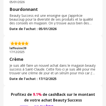
05/01/2026
l'utilse pas moi-même, mais ma fille ne m'a rien redit à
son sujet. Je n'ai pas eu besoin de faire un retour sur la
Bourdonnant
commande.
Beauty Success est une enseigne que j’apprécie
beaucoup pour la diversité de ses produits et la qualité
des conseils en magasin. On y trouve aussi bien des
parfums que des soins et du maquillage à des prix
Date de l'achat : 05/01/2026
corrects, avec des promotions régulières. L’accueil est
chaleureux et le personnel prend le temps d’orienter
selon les besoins. C’est un vrai plaisir d’y faire ses achats
beauté, que ce soit pour soi ou pour offrir les produits
sont de bonne qualité j’aime énormément et leurs
laffouine39
parfum tienne bien
17/12/2025
Crème
Je suis allé faire un nouvel achat dans le magasin beauty
success à Saint-Claude. Cette fois-ci je suis allé pour me
trouver une crème de jour et un sérum pour moi car j'ai
une peau très sensible et irrité j'ai été très bien conseillé
Date de l'achat : 17/12/2025
par la vendeuse qui m'a pris le temps de me proposer
plusieurs produits et de me faire essayer sur ma main
c'est un magasin a prix accessible pour tous les budgets
du coup je suis repartie avec une crème et un sérum
Profitez de
9.1%
de cashBack sur le montant
ainsi que quelques échantillons. J'ai pu payer par bon
d'achat acheté sur ebuye club ainsi qu'une remise de 10
de votre achat Beauty Success
€ que j'ai eu par rapport au cumul de mes achats