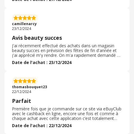
en plusieurs fois. J’ai reçu le bon d’achat instantané et les
gains dans la cagnotte également. Lors de l’achat en
caisse il suffit de présenter le bon et en ligne il suffit de
choisir de payer en bon cadeau et rentrer les numéros
du bon et du code pin. Le % de cashback est appréciable
camillenarcy
23/12/2024
Avis beauty succes
J'ai récemment effectué des achats dans un magasin
beauty succes en prévision des fêtes de fin d'année et
j'ai apprécié m'y rendre. On m'a rapidement demandé si
j'avais besoin d'un conseil ou renseignement. J'ai pu
Date de l'achat : 23/12/2024
trouver ce dont j'avais très vite. J'ai acheté un parfum, du
maquillage et un coffret de produits de soin. Je dispose
d'un programme de fidélité ce qui me permet de
bénéficier très souvent de promotions et réductions. Les
enseignes beauty succes proposent également des
thomasbouquet23
soins et épilation, je testerai prochainement
22/12/2024
Parfait
Première fois que je commande sur ce site via eBuyClub
avec le cashback en ligne, encore une fois et comme à
chaque achat avec cette application c’est totalement
parfait. Il faut faire bien gaffe à ne pas changer d’onglet
Date de l'achat : 22/12/2024
et à bien activer le cashback en ligne en arrivant sur le
site ( un conseil, installer la barre sur votre navigateur