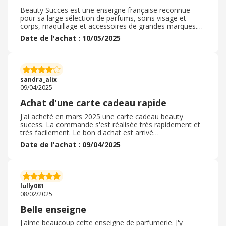
Beauty Succes est une enseigne française reconnue
pour sa large sélection de parfums, soins visage et
corps, maquillage et accessoires de grandes marques.
Les clients apprécient la qualité des produits, la
Date de l'achat : 10/05/2025
présentation soignée et les conseils personnalisés en
magasin. Les offres promotionnelles sont fréquentes,
surtout lors d'événements comme la Fête des Mères ou
Noël. Le service client est globalement réactif. Le site
web est pratique, bien que parfois lent. Une référence
sandra_alix
fiable dans l’univers beauté. je valide
09/04/2025
Achat d'une carte cadeau rapide
J'ai acheté en mars 2025 une carte cadeau beauty
sucess. La commande s'est réalisée très rapidement et
très facilement. Le bon d'achat est arrivé
instantanément sur mon application. J'ai pu l'utiliser le
Date de l'achat : 09/04/2025
jour même en magasin en montrant mon téléphone à
l'esthéticienne. Ce qui est très pratique. La qualité de
l'intervention en institut était très bonne. Je n'ai donc pas
eu besoin de retourner ma commande. Je recommande
donc très fortement l'achat de carte cadeau beauty
lully081
success par Ebuyclub. Allez-y les yeux fermés !
08/02/2025
Belle enseigne
J'aime beaucoup cette enseigne de parfumerie. J'y