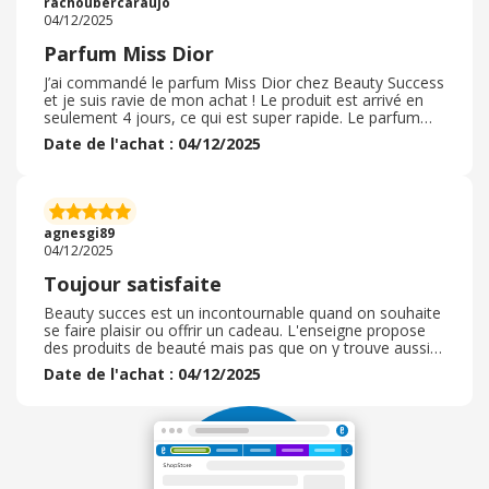
rachoubercaraujo
cours dont, j’ai pu bénéficier.
04/12/2025
Parfum Miss Dior
J’ai commandé le parfum Miss Dior chez Beauty Success
et je suis ravie de mon achat ! Le produit est arrivé en
seulement 4 jours, ce qui est super rapide. Le parfum
est impeccable, bien emballé et sent divinement bon. Je
Date de l'achat : 04/12/2025
suis sûre qu’il fera très plaisir à ma sœur pour Noël. Je
suis vraiment satisfaite de la rapidité de la livraison et de
la qualité du service. Je recommande vivement ! La
qualité était au rendez-vous, comme toujours, chez
Dior. En plus, j'ai profité du black friday donc j'ai eu une
agnesgi89
petite réduction sur mon achat.
04/12/2025
Toujour satisfaite
Beauty succes est un incontournable quand on souhaite
se faire plaisir ou offrir un cadeau. L'enseigne propose
des produits de beauté mais pas que on y trouve aussi
de la déco pour la maison notamment des bougies.
Date de l'achat : 04/12/2025
Ensuite il ont les prix les plus bas annoncés quand vous
commander en ligne. Je ne passe que par eux quand j'ai
des commande de parfums à faire par exemple. Le
service client est réactif je n'ai rien a redire sur le service.
J'ai toujours eu un retour à mes demandes client. Si vous
chercher un site pour prendre soin de vous je vous
conseille le site.