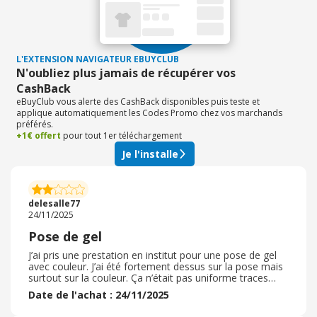
L'EXTENSION NAVIGATEUR EBUYCLUB
N'oubliez plus jamais de récupérer vos
CashBack
eBuyClub vous alerte des CashBack disponibles puis teste et
applique automatiquement les Codes Promo chez vos marchands
préférés.
+1€ offert
pour tout 1er téléchargement
Je l'installe
delesalle77
24/11/2025
Pose de gel
J’ai pris une prestation en institut pour une pose de gel
avec couleur. J’ai été fortement dessus sur la pose mais
surtout sur la couleur. Ça n’était pas uniforme traces
apparente de couleur et débordements Apparement 25
Date de l'achat : 24/11/2025
ans d’expérience pour l’esthétique mais en tout cas la
pose d’ongles est à revoir. Je suis sortit dépité j’ai payer