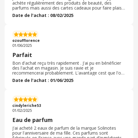
achète régulièrement des produits de beauté, des
parfums mais aussi des cartes cadeaux pour faire plaisir
et gâter mes proches en toute occasion. Je vais
Date de l'achat : 08/02/2025
également dans cette enseigne pour faire des soins de
beauté. Les produits sont de qualité, les prix intéressants
et pour toutes les bourses. Le personnel est très
accueillant, à l'écoute et disponible. Les employées sont
toujours de bons conseils pour nous aiguiller sur tel ou
ozoufflorence
tel produit à favoriser
01/06/2025
Parfait
Bon d'achat reçu très rapidement . J'ai pu en bénéficier
des l'achat en magasin. Je suis ravie et je
recommencerai probablement. L'avantage cest que l'on
peut rapidement regarder si les bons d'achat pour le
Date de l'achat : 01/06/2025
magasin existe et si oui on l'achete ce qui permet de
faire un peu d'économie en tout cas de mettre dans
côté avec la cagnotte qui augmente au fur et à mesure
quand on fait comme çà c'est-à-dire d'acheter un bon
d'achat et un certain pourcentage ce cumule a chaque
cindyleriche53
fois. Franchement il faut une certaine habitude mais cest
01/02/2025
facile
Eau de parfum
J'ai acheté 2 eaux de parfum de la marque Solinotes
pour l'anniversaire de ma fille. Ces parfums sont
fabriqués en France avec une grande part d'ingrédients