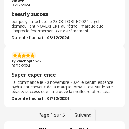
VIRGAR
utilisé immédiatement
08/12/2024
beauty succes
bonjour, j'ai acheté le 23 OCTOBRE 2024 le gel
demaquillant NOVEXPERT au rétinol, marque que
j'apprécie énormément car extrèmement
professionnelle, la commande en ligne s'est très bien
Date de l'achat : 08/12/2024
déroulée j'avais une promotion de 20 POURCENT ce qui
est très avantageaux Le délai a été très bien respecté, la
ivraison en boutique s'est effectuée sous 3 jours sous 3
jours l'emballage était correct et conforme à mes
attentes les articles étaient conformes également je n'ai
sylviechopin675
pas eu besoin de retourner ma commande je suis très
07/12/2024
satisfaite
Super expérience
J’ai commandé le 20 novembre 2024 le sérum essence
hydratant cheveux de la marque Ioma. C est sur le site
beauty success que j ai trouvé la meilleure offre. Le
produit était en promotion et j ai pu bénéficier d une
Date de l'achat : 07/12/2024
réduction supplémentaire avec un code de réduction . J
ai pu payer en bon d achat acheté sur le site eBuyClub
avec un 5 % de cashback. La livraison a été rapide 2 à 3
jours . j ai choisi la réception en relais colis. Mon produit
Page
1
sur
5
Suivant
est arrivé très bien emballé il était accompagné
d’échantillons. je recommande ce site