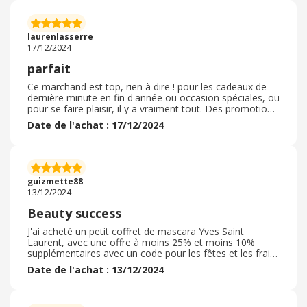
pour y penser) et bien valider la commande. Les euros
sont arrivés peu de temps après sur ma cagnotte, il ne
reste plus qu’à recevoir le cadeau à temps pour Noël .
laurenlasserre
C’est parfait et je n’hésiterais pas à réitérer l’opération
17/12/2024
parfait
Ce marchand est top, rien à dire ! pour les cadeaux de
dernière minute en fin d'année ou occasion spéciales, ou
pour se faire plaisir, il y a vraiment tout. Des promotions
sont régulièrement appliquées, donc cela vaut vraiment
Date de l'achat : 17/12/2024
le coup, sans se déplacer. Je suis plutôt satisfaite, car
site facile d'utilisation et intuitif, et on trouve à coup sûr
des petites pépites pour gâter les proches ou se gâter
soi-même. Les soins sont également ouverts à l'achat.
Je recommande vivement à tout le monde et ne
guizmette88
manquerait pas de commander de nouveau.
13/12/2024
Beauty success
J'ai acheté un petit coffret de mascara Yves Saint
Laurent, avec une offre à moins 25% et moins 10%
supplémentaires avec un code pour les fêtes et les frais
de port étaient offerts. J'ai reçu mon colis deux jours
Date de l'achat : 13/12/2024
après ma commande, autant dire très rapidement, dans
mon colis il y avait un parfum en échantillon ainsi qu'un
emballage pour faire le cadeau et le glisser sous mon