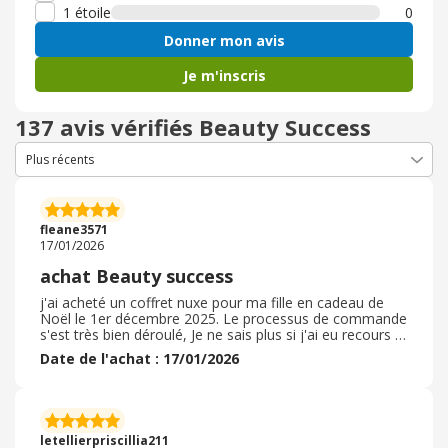
1 étoile
0
Donner mon avis
Je m'inscris
137 avis vérifiés Beauty Success
fleane3571
17/01/2026
achat Beauty success
j'ai acheté un coffret nuxe pour ma fille en cadeau de
Noël le 1er décembre 2025. Le processus de commande
s'est très bien déroulé, Je ne sais plus si j'ai eu recours à
un code promo. Le délai de livraison a été semble-t-il
Date de l'achat : 17/01/2026
rapide sauf que je n'ai pas reçu le mail confirmant son
arrivée à l'adresse du magasin choisi. Il a fallu que je
téléphone pour savoir s'il étai arrivé ou pas. l'emballage
était tout à fait correcte, les articles achetés étaient tout
à fait conforme à la description, la qualité semble être
letellierpriscillia211
au rendez-vous, mais comme c'est un cadeau, je ne