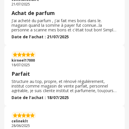
n'avons compris que nous pouvions venir retirer le
21/07/2025
produit que lorsque nous avons reçu l'enquête de
satisfaction du livreur, le lendemain. Donc un jour de
Achat de parfum
perdu pour nous. Rien de rédhibitoire, mais c'est quand
même dommage.
J'ai acheté du parfum , j'ai fait mes bons dans le.
magasin quand la somme à payer fut connue...la
personne a scanne mes bons et c'était tout bon! Simple
et rapide comme manipulation ! Et en plus ça baissé la
Date de l'achat : 21/07/2025
facture! Ça redonne envie de se faire plaisir et d'aller en
parfumerie chercher un. sercice de proximité, un conseil!
Je pense même à me faire des bons régulièrement afin
de ne pas sortir tout le même mois! C'est comme une
épargne pour se faire plaisir ! Piur les jeunes qui ont
kirneel17000
l'habitude de vivre avec internet c'est à conseiller.
18/07/2025
Parfait
Structure au top, propre, et rénové régulièrement,
institut comme magasin de vente parfait, personnel
agréable, je suis cliente institut et parfumerie, toujours
de bons conseils, pas de force de vente ce qui est
Date de l'achat : 18/07/2025
appréciable, petit salon d'épilation et petits soins fait en
point de vente, très agréable, et très joliment décorées,
permets de ne pas être obligé de monter a l'étage en
institut tout en ayant la prestation comme a son
habitude, plus simple, et permets de gagner et optimiser
celineklt
le temps !
28/06/2025