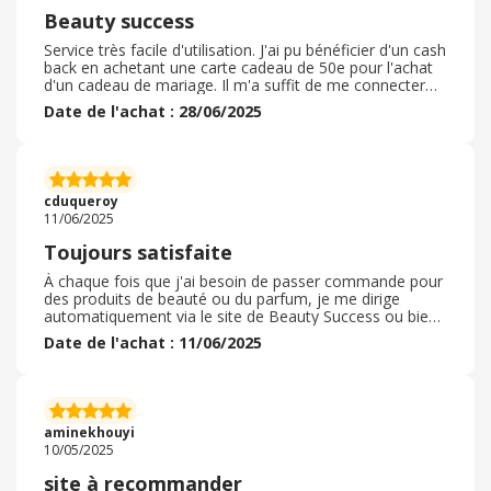
Beauty success
Service très facile d'utilisation. J'ai pu bénéficier d'un cash
back en achetant une carte cadeau de 50e pour l'achat
d'un cadeau de mariage. Il m'a suffit de me connecter
sur mon application EBuyClub et d'acheter le bon
Date de l'achat : 28/06/2025
d'achat. Une fois l'achat fait en magasin, j'ai pu payer
une belle partie de mon achat via le code de mon bon
d'achat. Je suis ravi de me dire que cet achat m'a permis
d'économiser presque 3 euros. A l'occasion d'un
anniversaire ou d'un renouvellement de mon parfum, je
cduqueroy
n'hésiterais pas à passer par l'application !
11/06/2025
Toujours satisfaite
À chaque fois que j'ai besoin de passer commande pour
des produits de beauté ou du parfum, je me dirige
automatiquement via le site de Beauty Success ou bien
directement en magasin si j'ai besoin de conseils, car je
Date de l'achat : 11/06/2025
suis sûre de trouver les produits que je veux pour moi
ou pour offrir. Ils ont toujours du choix, des prix
intéressants et les livraisons sont assez rapides de plus,
le fait de pouvoir me faire livrer à domicile ou en point
relais proche de chez moi est vraiment un plus sans
aminekhouyi
parler des différents moyens de paiement possible.
10/05/2025
site à recommander