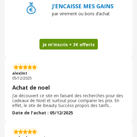
J’ENCAISSE MES GAINS
par virement ou bons d’achat
Je m'inscris + 3€ offerts
alexlmt
05/12/2025
Achat de noel
J’ai découvert ce site en faisant des recherches pour des
cadeaux de Noël et surtout pour comparer les prix. En
effet, le site de Beauty Success propos des tarifs
inférieures à tous les autres, ce qui était déjà très
Date de l'achat : 05/12/2025
attractif. La commande a été rapide et je suis très
satisfaite d’avoir pu avoir un large choix Sur divers
produits de beauté. Ce site propose un nombre
incroyable de produits, de très bonne qualité, je n’ai pas
bénéficié d’un code promo, mais il y avait des offres en