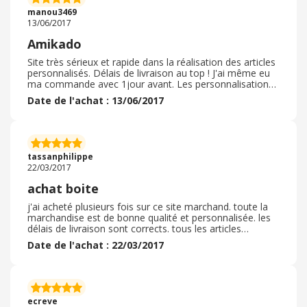
manou3469
13/06/2017
Amikado
Site très sérieux et rapide dans la réalisation des articles
personnalisés. Délais de livraison au top ! J'ai même eu
ma commande avec 1jour avant. Les personnalisations
sont bien faites. Je suis très contente de mon achat. Et si
Date de l'achat : 13/06/2017
on a un problème ou besoin d'aide ils sont de très bon
conseil.
tassanphilippe
22/03/2017
achat boite
j'ai acheté plusieurs fois sur ce site marchand. toute la
marchandise est de bonne qualité et personnalisée. les
délais de livraison sont corrects. tous les articles
proposés sont a des prix défiants toutes concurrence
Date de l'achat : 22/03/2017
ecreve