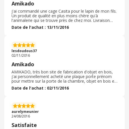
Amikado
j'ai commandé une cage Casita pour le lapin de mon fils.
Un produit de qualité en plus moins chère qu'à
l'animalerie qui se trouve près de chez moi. Livraison
dans les délais respectés. Rien à redire.
Date de l'achat : 13/11/2016
lesdoudous37
02/11/2016
Amikado
AMIKADO, très bon site de fabrication d'objet en bois,
j'ai personnellement acheté une plaque porte prénom
pour mettre sur la porte de la chambre, objet en bois et
même peint de la couleur de votre choix :-) extra ! .
Date de l'achat : 02/11/2016
aurelymeunier
24/08/2016
Satisfaite