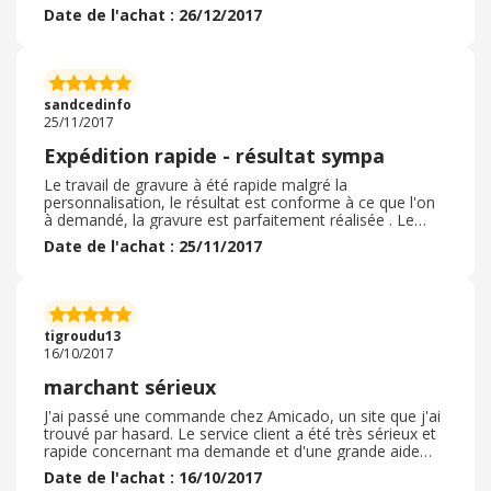
Noël, ainsi tout le monde a été content. Bonnes fêtes
Date de l'achat : 26/12/2017
de fin d'année !
sandcedinfo
25/11/2017
Expédition rapide - résultat sympa
Le travail de gravure à été rapide malgré la
personnalisation, le résultat est conforme à ce que l'on
à demandé, la gravure est parfaitement réalisée . Le
choix du texte est assez facile à mettre en oeuvre sur le
Date de l'achat : 25/11/2017
site. Je recommande sans retenu ce commerçant .
tigroudu13
16/10/2017
marchant sérieux
J'ai passé une commande chez Amicado, un site que j'ai
trouvé par hasard. Le service client a été très sérieux et
rapide concernant ma demande et d'une grande aide
afin de pouvoir faire imprimer facilement la photo que je
Date de l'achat : 16/10/2017
voulais.