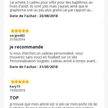
j'ai acheté 2 cadres pour offrir pour des baptêmes au
mois d'août. Ils sont jolis mais j'aurais aimé que le
graphisme soit un peu plus grand car par rapport au
cadre il fait un peu ridicule on voit pas trop l'inscription
Date de l'achat : 23/08/2018
alors que l'emplacement de la photo est grand. Mais
sinon l'écriture ressort bien cela fait joli. La navigation
pour passer commande est très rapide donc pas de
souci particulier pour la valider. Délai de livraison
respecté et emballage correct Je pense que je
sergio083
reviendrais sur ce site au besoin
31/03/2018
je recommande
Si vous cherchez un cadeau personnalisé, vous
trouverez sans souci en fouillant sur ce site.
Personnalisation soignée, cadeau arrivé à temps avant
Noël, ainsi tout le monde a été content. je recommande!
Date de l'achat : 31/03/2018
kary73
15/03/2018
TOP
je trouve que mon article est si joli car mon porte cle de
la photos de nous marque le noir et blanc que j'adore