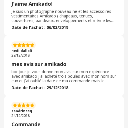
J'aime Amikado!
Je suis un photographe nouveau-né et les accessoires
vestimentaires Amikado ( chapeaux, tenues,
couvertures, bandeaux, enveloppements et même les
objets à poser) sont tout aussi bons qu’Etsy, même
Date de l'achat : 06/03/2019
mieux! Ils coûtent environ 80% de moins qu'Etsy et la
livraison est gratuite! Etsy a une expédition scandaleuse.
Cela prend à peu près le même temps pour recevoir les
articles, je suis très très impressionné par Amikado
commandé des tonnes et ai toujours tout ce que j’ai
hedildallali
commandé et je suis toujours heureux ! ! Allez voir ça, si
29/12/2018
vous voyez quelque chose que vous aimez sur d'autres
sites, regardez-le sur Amikado ne serez pas déçu! Je
mes avis sur amikado
promets!
bonjour je vous donne mon avis sur mon expérience
avec amikado j'ai acheté trois boules avec mon nom sur
eux et j'ai oublié la date de ma commande mais le
processus de ma commande s' est bien passé et le délai
Date de l'achat : 29/12/2018
de la livraison a été respecté et ma commande s'est
arrivé en 5 jour l'emballage étais tous correcte l'état de
mes articles étaient neuf et conformes la qualité était
superbe et j'ai pas eu le besoin de retourner mon article
et en plus il y avais plusieurs méthode de payements qui
sandrinesq
m'a donné beaucoup des options
24/12/2018
Commande