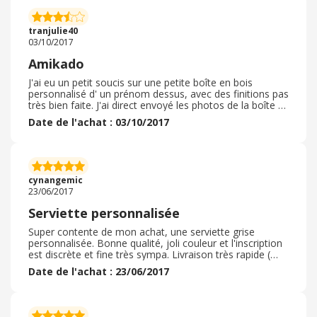
tranjulie40
03/10/2017
Amikado
J'ai eu un petit soucis sur une petite boîte en bois
personnalisé d' un prénom dessus, avec des finitions pas
très bien faite. J'ai direct envoyé les photos de la boîte et
le site m'en as renvoyé une autre. La boîte était mieux
Date de l'achat : 03/10/2017
que la première mais niveau finitions ils peuvent faire
mieux je pense.
cynangemic
23/06/2017
Serviette personnalisée
Super contente de mon achat, une serviette grise
personnalisée. Bonne qualité, joli couleur et l'inscription
est discrète et fine très sympa. Livraison très rapide (
plus rapide que prévue lors de la commande)
Date de l'achat : 23/06/2017