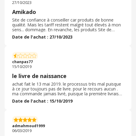
27/10/2023
Amikado
Site de confiance à conseiller car produits de bonne
qualité. Mais les tariff restent malgré tout élevés à mon
sens... dommage. En revanche, les produits Site de
confiance à conseiller car produits de bonne qualité.
Date de l'achat : 27/10/2023
Mais les tarifs restent malgré tout élevés à mon sens...
dommage. En revanche, les produits Site de confiance à
conseiller car produits de bonne qualité. Mais les tarifs
restent malgré tout élevés à mon sens... dommage. En
revanche, les produits Site de confiance à conseiller car
chanpas77
produits de bonne qualité. Mais les tarifs restent malgré
15/10/2019
tout élevés à mon sens... dommage. En revanche, les
produits
le livre de naissance
achat fait le 13 mai 2019. le processus très mal puisque
à ce jour toujours pas de livre. pour le recours aucun .
ma commande jamais livré, puisque la première livraison
jamais arrivée . après avoir téléphoné à la société ils
Date de l'achat : 15/10/2019
m'ont renvoyé le livre chez un commerçant en vacances.
donc impossible de pouvoir le réceptionner. et depuis
silence totale. le livre coûte 36, 67€ que j'ai réglé par
carte. en plus il est impossible de faire livrer à votre
domicile. je ne recommande absolument pas amikado.
admahmoud1999
si je veux qu'il me le renvoi je dois encore payer des frais
06/03/2019
d'envoi pas très commercial.