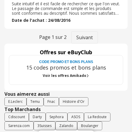
Suite intuitif et il est facile de rechercher ce que l'on veut.
Le passage de commande est simple et les produits
sont conformes au descriptif. Nous sommes satisfaits
du service et de la livraison. Tout est bien
Date de l'achat : 24/08/2016
Page
1
sur
2
Suivant
Offres sur eBuyClub
CODE PROMO ET BONS PLANS
15 codes promos et bons plans
Voir les offres Amikado
Vous aimerez aussi
E.Leclerc
Temu
Fnac
Histoire d'Or
Top Marchands
Cdiscount
Darty
Sephora
ASOS
La Redoute
Sarenza.com
3Suisses
Zalando
Boulanger