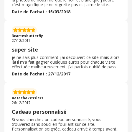
c'est magnifique je ne regrette pas et j'aime le site
Amikado je continue le regarder si besoin
Date de l'achat : 15/03/2018
3cartesbutterfly
27/12/2017
super site
je ne sais plus comment j'ai découvert ce site mais alors
là! il m'a fait gagner quelques euros pour chaque visite
effectuée malheureusement, j'ai parfois oublié de passer
par le site pour pouvoir bénéficier de réduc ou cashback
Date de l'achat : 27/12/2017
et je m'en souvenais seulement une fois la commande
passée. dommage...
natachakessler1
26/12/2017
Cadeau personnalisé
Si vous cherchez un cadeau personnalisé, vous
trouverez sans souci en fouillant sur ce site.
Personnalisation soignée, cadeau arrivé à temps avant