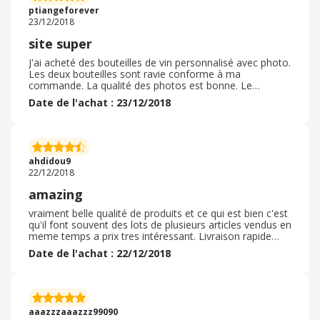
ptiangeforever
23/12/2018
site super
J'ai acheté des bouteilles de vin personnalisé avec photo.
Les deux bouteilles sont ravie conforme à ma
commande. La qualité des photos est bonne. Le
processus de commande est rapide, simple et on peut
Date de l'achat : 23/12/2018
visualisé le montage avant de lancer l’impression ce qui
n'est pas forcement le cas sur d'autres sites. J'ai eu droit
à une promo grâce à ebuyclub. La livraison a été livré en
moins d'une semaine super rapide et l'emballage
impeccable, rien à signaler. Qualité au top, ravie. Je
ahdidou9
recommande fortement ce site.
22/12/2018
amazing
vraiment belle qualité de produits et ce qui est bien c'est
qu'il font souvent des lots de plusieurs articles vendus en
meme temps a prix tres intéressant. Livraison rapide
bien que UK, franchement un ecommercant au top.
Date de l'achat : 22/12/2018
juste pensé a prendre une taille en dessous XL->L, ils
sont big ces english ;-) toujours un super choix et des
prix etpromo super! moi j'adore ! de tous les marchands
c'esst celui que je consulte un priorité! les prix sont
toujours alignés! c'est parfait aussi pour le choix de la
aaazzzaaazzz99090
livraison et des retours!!!