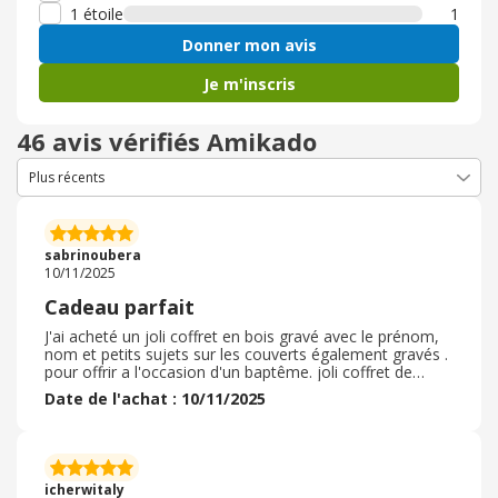
1 étoile
1
Donner mon avis
Je m'inscris
46 avis vérifiés Amikado
sabrinoubera
10/11/2025
Cadeau parfait
J'ai acheté un joli coffret en bois gravé avec le prénom,
nom et petits sujets sur les couverts également gravés .
pour offrir a l'occasion d'un baptême. joli coffret de
couverts gravé au prénom de l'enfant pour son baptême
Date de l'achat : 10/11/2025
Très beau cadeau original qui a beaucoup plu, aux
parents , ainsi qu'àl'enfant concerné. . La gravure est
bien faite, Également sur le coffret en bois . Je
recommande ce site. Je suis 100% satisfaite de mon
achat . La livraison à également était très rapide. jai reçu
icherwitaly
le colis en moins d'une semaine.