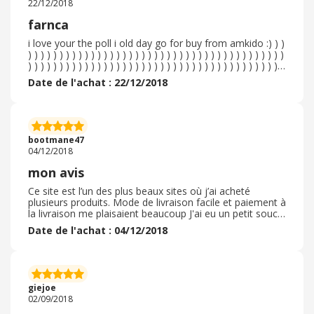
22/12/2018
farnca
i love your the poll i old day go for buy from amkido :) ) )
) ) ) ) ) ) ) ) ) ) ) ) ) ) ) ) ) ) ) ) ) ) ) ) ) ) ) ) ) ) ) ) ) ) ) ) ) ) ) ) )
) ) ) ) ) ) ) ) ) ) ) ) ) ) ) ) ) ) ) ) ) ) ) ) ) ) ) ) ) ) ) ) ) ) ) ) ) ) ) ) )
) ) ) ) ) ) ) ) ) ) ) ) ) ) ) ) ) ) ) ) ) ) ) ) ) ) ) ) ) ) ) ) ) ) ) ) ) ) ) ) )
Date de l'achat : 22/12/2018
) ) ) ) ) ) ) ) ) ) ) ) ) ) ) ) ) ) ) ) ) ) ) ) ) ) ) ) ) ) ) ) ) ) ) ) ) ) ) ) )
) ) ) ) ) ) ) ) ) ) ) ) ) ) ) ) ) ) ) ) ) ) ) ) ) ) ) ) ) ) ) ) ) ) ) ) ) ) ) ) )
) ) ) ) ) ) ) ) ) ) ) ) ) ) ) ) ) ) ) ) ) ) ) ) ) ) ) ) ) ) ) ) ) ) ) ) ) ) ) ) )
) ) ) ) ) ) ) ) ) ) ) ) ) ) ) ) ) ) ) ) ) ) ) ) ) ) ) ) ) ) ) ) ) ) ) ) ) ) ) ) )
) ) ) ) ) ) ) ) ) ) ) ) ) ) ) ) ) ) ) ) ) ) ) ) ) ) ) ) ) ) ) ) ) ) ) ) ) ) ) ) )
bootmane47
) ) ) ) ) ) ) ) ) ) ) ) ) ) ) ) ) ) ) ) ) ) ) ) ) ) ) ) ) ) ) ) ) ) ) ) ) ) ) ) )
04/12/2018
) ) ) ) ) ) ) ) ) ) ) ) ) ) ) ) ) ) ) ) ) ) ) ) ) ) ) ) ) ) ) ) ) ) ) ) ) ) ) ) )
) ) ) ) ) ) ) ) ) ) ) ) ) ) ) ) ) ) ) ) ) ) ) ) ) ) ) ) ) ) ) ) ) ) ) ) ) ) ) ) )
mon avis
) ) ) ) ) ) ) ) ) ) ) ) ) ) ) ) ) ) )
Ce site est l’un des plus beaux sites où j’ai acheté
plusieurs produits. Mode de livraison facile et paiement à
la livraison me plaisaient beaucoup J'ai eu un petit soucis
sur une petite boîte en bois personnalisé d' un prénom
Date de l'achat : 04/12/2018
dessus, avec des finitions pas très bien faite. J'ai direct
envoyé les photos de la boîte et le site m'en as renvoyé
une autre. La boîte était mieux que la première mais
niveau finitions ils peuvent faire mieux je pense. ainsi
tout le monde a été content. Bonnes fêtes de fin
giejoe
d'année !
02/09/2018