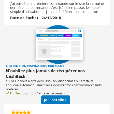
J'ai passé une première commande sur le site la semaine
dernière. La commande s'est très bien passé, le site est
simple d'utilisation et j'ai pu bénéficier d'un code promo
pour cette première commande. Les délais de livraison
Date de l'achat : 24/12/2018
annoncés sur le site sont bien respectés (3 jours environ
pour une lettre simple) et bien emballé, même si j'avais
pris un écrin supplémentaire, pour offrir. J'ai commandé
un porte clé argenté personnalisé avec une gravure
photo (cadeau de Noël). Le produit est de bonne qualité
(porte clé assez épais) et la gravure est conforme à la
photo initiale.
L'EXTENSION NAVIGATEUR EBUYCLUB
N'oubliez plus jamais de récupérer vos
CashBack
eBuyClub vous alerte des CashBack disponibles puis teste et
applique automatiquement les Codes Promo chez vos marchands
préférés.
+1€ offert
pour tout 1er téléchargement
Je l'installe