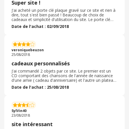
Super site !
J'ai acheté un porte clé plaque gravé sur ce site et rien à
dire, tout s'est bien passé ! Beaucoup de choix de
cadeaux et simplicité d'utilisation du site. Le porte clé
reçu était de qualité et la gravure issue d'une photo était
Date de l'achat : 02/09/2018
réussie! Bref, je pense que je retournerai sur ce site pour
choisir d'autres jolis cadeaux. Pour la cashback, par
contre un peu compliqué. En passant par ebuyclub, il y a
eu un bug au niveau des options du porte clés. J'ai
appelé le support ( très sympa et dispo) qui m'a conseillé
veroniquebeuzon
d'essayer d'accéder directement au site sans passer par
25/08/2018
ebuyclub. Elle m'a également donné un code de
réduction. Au final, ça a fonctionné et j'ai eu la réduction
cadeaux personnalisés
avec le code donné par le support et le cashback a aussi
été validé!
J'ai commandé 2 objets par ce site. Le premier est un
CD comportant des chansons de l'année de naissance
d'une amie ( cadeau d'anniversaire) et l'autre un plateau
à fromage où lon peut faire graver quelques mentions (
Date de l'achat : 25/08/2018
en vue d'un cadeau également) . Commande passée
début août sans code promo. Le site est bien conçu et
mon processus de commande s'est bien passé. La
livraison a été très rapide, en 2 fois, chacun des objets
faisant l'objet d'un envoi propre. Les articles ont été
SylVin40
livrés très bien emballés et étaient conforme à ce que
23/08/2018
j'attendais. Donc, pas de retour à gérer.
site intéressant