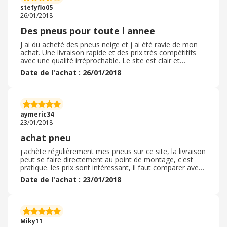
stefyflo05
26/01/2018
Des pneus pour toute l annee
J ai du acheté des pneus neige et j ai été ravie de mon
achat. Une livraison rapide et des prix très compétitifs
avec une qualité irréprochable. Le site est clair et
proposé différentes marques et différents modèles.
Date de l'achat : 26/01/2018
aymeric34
23/01/2018
achat pneu
j'achète régulièrement mes pneus sur ce site, la livraison
peut se faire directement au point de montage, c'est
pratique. les prix sont intéressant, il faut comparer avec
les autres site quand même suivant le pneu choisi. les
Date de l'achat : 23/01/2018
produits sont de bonne qualité.
Miky11