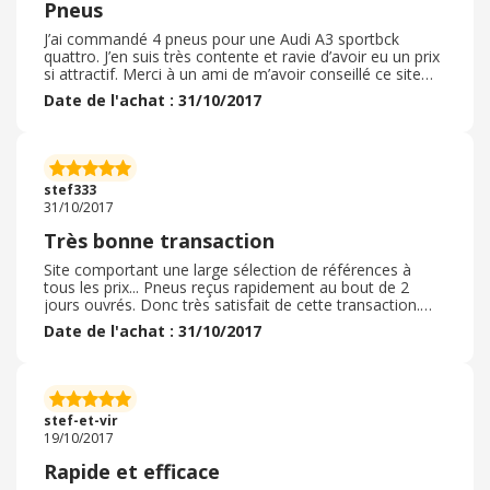
Pneus
J’ai commandé 4 pneus pour une Audi A3 sportbck
quattro. J’en suis très contente et ravie d’avoir eu un prix
si attractif. Merci à un ami de m’avoir conseillé ce site
car les garagistes sont trop cher. Je recommande ce site.
Date de l'achat : 31/10/2017
stef333
31/10/2017
Très bonne transaction
Site comportant une large sélection de références à
tous les prix... Pneus reçus rapidement au bout de 2
jours ouvrés. Donc très satisfait de cette transaction.
1001pneus commence à être de plus en plus connus (
Date de l'achat : 31/10/2017
spots TV publicitaires) , site que je recommande...
stef-et-vir
19/10/2017
Rapide et efficace