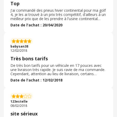
Top
J'ai commandé des pneus hiver continental pour ma golf
4, je les ai trouvé à un prix très compétitif, d'ailleurs à un
meilleur prix que de les prendre à l'usine continental
directement ! Les pneus ont été livrés directement à
Date de l'achat : 20/04/2020
l'adresse du garage qui me les a installés. La livraison a
été très rapide et ce système est vraiment très pratique.
Je recommande ce site. Il y a un large choix de marques
et toujours le moyen de trouver une bonne affaire dans
les plus grandes marques. Le système de notation
babysan38
permet de trouver le meilleur rapport qualité prix en
12/02/2018
fonction de son budget et de ses souhaits.
Très bons tarifs
De très bon tarifs pour un véhicule en 17 pouces avec
une livraison très rapide. Je suis ravie de ma commande.
Cependant, attention au lieu de livraison, certains
garages sont peu recommandables, j'en ai fais les frais
Date de l'achat : 12/02/2018
d'une mauvaise expérience pour mes jantes alu.
Renseignez-vous avant !
123estelle
08/02/2018
site sérieux