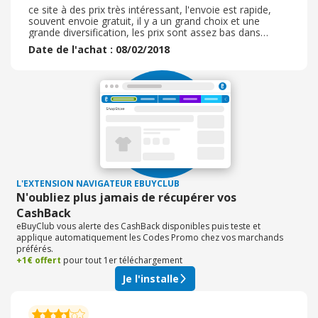
ce site à des prix très intéressant, l'envoie est rapide,
souvent envoie gratuit, il y a un grand choix et une
grande diversification, les prix sont assez bas dans
l'ensemble, envoi bien soigné et respecte les dates de
Date de l'achat : 08/02/2018
livraison, le livreur aussi aide à porter la marchandise
jusqu'à la maison, vraiment rien à redire et beaucoup
plus économique que chez un garagiste. Site très
sérieux, à recommander +++ sans aucun soucis.
L'EXTENSION NAVIGATEUR EBUYCLUB
N'oubliez plus jamais de récupérer vos
CashBack
eBuyClub vous alerte des CashBack disponibles puis teste et
applique automatiquement les Codes Promo chez vos marchands
préférés.
+1€ offert
pour tout 1er téléchargement
Je l'installe