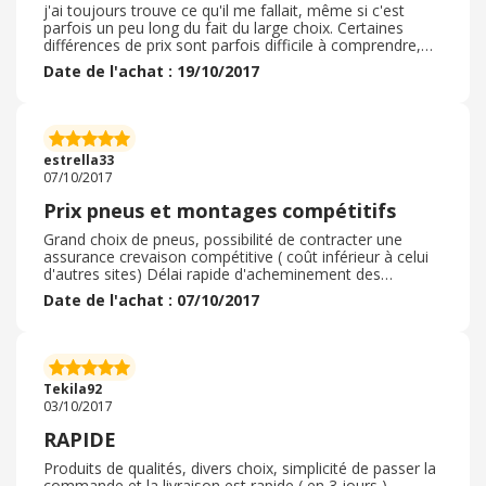
j'ai toujours trouve ce qu'il me fallait, même si c'est
parfois un peu long du fait du large choix. Certaines
différences de prix sont parfois difficile à comprendre,
mais dans l’ensemble, je recommande
Date de l'achat : 19/10/2017
estrella33
07/10/2017
Prix pneus et montages compétitifs
Grand choix de pneus, possibilité de contracter une
assurance crevaison compétitive ( coût inférieur à celui
d'autres sites) Délai rapide d'acheminement des
pneumatiques Nombreux garages pour le montage à
Date de l'achat : 07/10/2017
prix compétitifs
Tekila92
03/10/2017
RAPIDE
Produits de qualités, divers choix, simplicité de passer la
commande et la livraison est rapide ( en 3 jours ) .