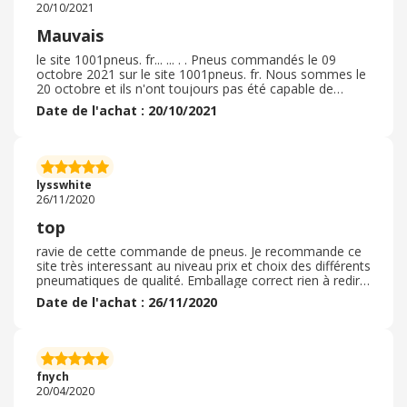
20/10/2021
Mauvais
le site 1001pneus. fr... ... . . Pneus commandés le 09
octobre 2021 sur le site 1001pneus. fr. Nous sommes le
20 octobre et ils n'ont toujours pas été capable de
procéder a l'expedition des pneus alors que j'ai envoyé 5
Date de l'achat : 20/10/2021
/ 6 mails et appelé 5 fois en 5 jours... . ils s'en foutent, ils
me dise que c'est expedié mais chez eux ca veut dire
"encore dans notre depot a attendre"... pas de numero
de suivi rien. J'ai beau discuter avec eux au téléphone, ils
me rassure mais les jours passent et je n'arrive pas a
lysswhite
avoir l'expédition et on sent franchement qu'on
26/11/2020
derange... . .
top
ravie de cette commande de pneus. Je recommande ce
site très interessant au niveau prix et choix des différents
pneumatiques de qualité. Emballage correct rien à redire
bon processus d'achat des pneux articles conformes à
Date de l'achat : 26/11/2020
mes grandes attentes, pas besoin de retourner la
commande comme je suis entièremenet satisfaite ce
celle ci. je n'hesiterais pas à en parler à mes amies, amis
connaissances pour indiquer ce bon site merci pour tout
je reviendrais quand j aurai besoin de nouveaux de bons
fnych
pneus
20/04/2020