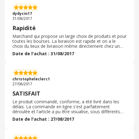
dydycin17
31/08/2017
Rapidité
Marchand qui propose un large choix de produits et pour
toutes les bourses. La livraison est rapide et on a le
choix du lieux de livraison même directement chez un
garagiste. Pas de problèmes rencontrés et je
Date de l'achat : 31/08/2017
recommande.
christopheleclerc1
27/08/2017
SATISFAIT
Le produit commandé, conforme, a été livré dans les
délais. La commande en ligne s'est parfaitement
déroulée et l'article a pu être visualise, sous différents
angles, pour être certain de ce que nous avions choisi.
Date de l'achat : 27/08/2017
Ce n'est pas la première fois que je commande sur ce
site: à chaque fois TRÈS SATISFAIT.