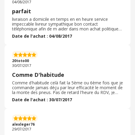
04/08/2017
parfait
livraison a domicile en temps en en heure service
impeccable livreur sympathique bon contact
téléphonique afin de m aider dans mon achat politique
de retour un peu décevante car il nous facture sous
Date de l'achat : 04/08/2017
forme d'avoir mais si plus d achat on perd cette somme
car délai court
20toto00
30/07/2017
Comme D'habitude
Comme d'habitude celà fait la 5ème ou 6ème fois que je
commande jamais déçu par leur efficacité le moment de
la monte des pneus. Pas de retard l'heure du RDV, je
recommande milles et une fois ce marchand.
Date de l'achat : 30/07/2017
alexleger76
29/07/2017