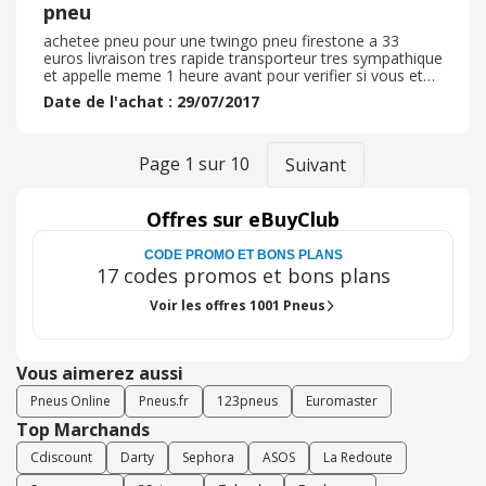
pneu
achetee pneu pour une twingo pneu firestone a 33
euros livraison tres rapide transporteur tres sympathique
et appelle meme 1 heure avant pour verifier si vous etes
la ou pas au cas ou il faudrait livrer ailleurs impec
Date de l'achat : 29/07/2017
Page
1
sur
10
Suivant
Offres sur eBuyClub
CODE PROMO ET BONS PLANS
17 codes promos et bons plans
Voir les offres 1001 Pneus
Vous aimerez aussi
Pneus Online
Pneus.fr
123pneus
Euromaster
Top Marchands
Cdiscount
Darty
Sephora
ASOS
La Redoute