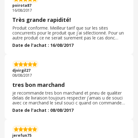
poirota87
16/08/2017
Très grande rapidité!
Produit conforme. Meilleur tarif que sur les sites
concurrents pour le produit que j'ai sélectionné. Pour un
autre produit ce ne serait surement pas le cas donc
attention à bien comparer! Sinon livraison très rapide.
Date de l'achat : 16/08/2017
djvirgil27
08/08/2017
tres bon marchand
je recommande tres bon marchand et pneu de qualiter
delais de livraison toujours respecter j'amais u de souci
avec ce marchand le seul souci c quand on commande
les pneu qu'il fournisse au moins les valve
Date de l'achat : 08/08/2017
jerefun75