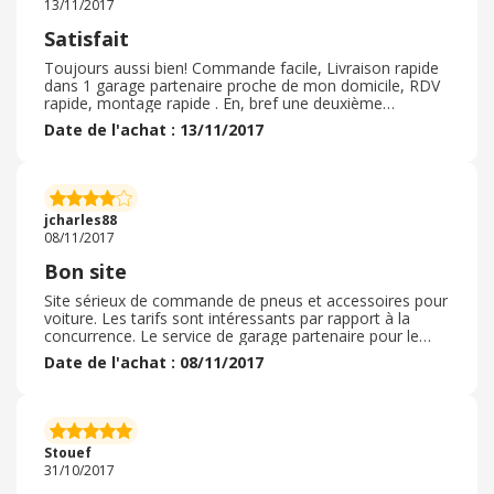
13/11/2017
Satisfait
Toujours aussi bien! Commande facile, Livraison rapide
dans 1 garage partenaire proche de mon domicile, RDV
rapide, montage rapide . En, bref une deuxième
expérience chez 1001 Pneus encore plus satisfaisante
Date de l'achat : 13/11/2017
car garage encore plus proche de chez moi. Site de
confiance efficace et parfait
jcharles88
08/11/2017
Bon site
Site sérieux de commande de pneus et accessoires pour
voiture. Les tarifs sont intéressants par rapport à la
concurrence. Le service de garage partenaire pour le
montage des pneus et très pratique et permet de payer
Date de l'achat : 08/11/2017
tout d'un coup ( pneus et montage)
Stouef
31/10/2017