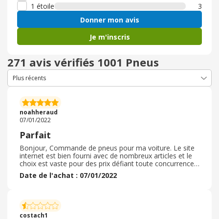
1 étoile
3
Donner mon avis
Je m'inscris
271 avis vérifiés 1001 Pneus
noahheraud
07/01/2022
Parfait
Bonjour, Commande de pneus pour ma voiture. Le site
internet est bien fourni avec de nombreux articles et le
choix est vaste pour des prix défiant toute concurrence.
Commande reçue trés rapidement et tous les articles
Date de l'achat : 07/01/2022
étaient conformes à la commande. Je suis
particulièrement satisfait des mes achats. Si c'était à
refaire, aucun souci pour passer une nouvelle
commande. On peut aussi sélectionner un monteur pas
trop loin de son domicile et comparaer les prix du forfait
costach1
montage équilibrage. Tout est parfait.