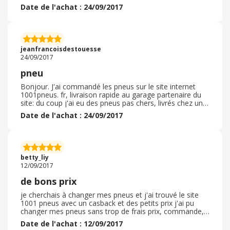
livraison a été rapide et le partenaire qui m'a monté les
Date de l'achat : 24/09/2017
pneus a été fiable.
jeanfrancoisdestouesse
24/09/2017
pneu
Bonjour. J'ai commandé les pneus sur le site internet
1001pneus. fr, livraison rapide au garage partenaire du
site: du coup j'ai eu des pneus pas chers, livrés chez une
casse auto que je connais bien, près de chez moi et pas
Date de l'achat : 24/09/2017
chère: le top!
betty_liy
12/09/2017
de bons prix
je cherchais à changer mes pneus et j'ai trouvé le site
1001 pneus avec un casback et des petits prix j'ai pu
changer mes pneus sans trop de frais prix, commande,
livraison au top et ma voiture est ravie
Date de l'achat : 12/09/2017