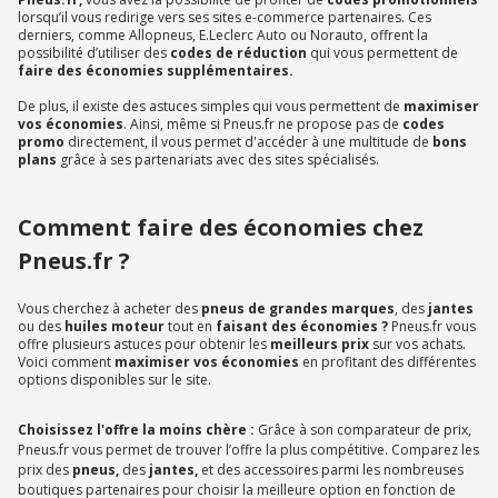
lorsqu’il vous redirige vers ses sites e-commerce partenaires. Ces
derniers, comme Allopneus, E.Leclerc Auto ou Norauto, offrent la
possibilité d’utiliser des
codes de réduction
qui vous permettent de
faire des économies supplémentaires.
De plus, il existe des astuces simples qui vous permettent de
maximiser
vos économies
. Ainsi, même si Pneus.fr ne propose pas de
codes
promo
directement, il vous permet d'accéder à une multitude de
bons
plans
grâce à ses partenariats avec des sites spécialisés.
Comment faire des économies chez
Pneus.fr ?
Vous cherchez à acheter des
pneus de grandes marques
, des
jantes
ou des
huiles moteur
tout en
faisant des économies ?
Pneus.fr vous
offre plusieurs astuces pour obtenir les
meilleurs prix
sur vos achats.
Voici comment
maximiser vos économies
en profitant des différentes
options disponibles sur le site.
Choisissez l'offre la moins chère :
Grâce à son comparateur de prix,
Pneus.fr vous permet de trouver l’offre la plus compétitive. Comparez les
prix des
pneus,
des
jantes,
et des accessoires parmi les nombreuses
boutiques partenaires pour choisir la meilleure option en fonction de