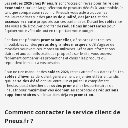
Les
soldes 2026 chez Pneus.fr
sont l’occasion rêvée pour
faire des
économies
sur une large sélection de produits dédiés à l’automobile. En
tant que comparateur reconnu, Pneus.fr vous aide à trouver les
meilleures offres sur des
pneus de qualité,
des
jantes
et des
accessoires auto
proposés par ses partenaires. Durant les
soldes,
ce
site vous aide à trouver profiter de
réductions importantes
pour
équiper votre véhicule tout en respectant votre budget.
Pendant ces périodes
promotionnelles
, découvrez des remises
imbattables sur des
pneus de grandes marques
, qu’il s’agisse de
modèles pour voitures, motos ou utilitaires. Grâce aux informations
claires et aux conseils pratiques proposés sur le site, vous pouvez
facilement comparer les promotions et choisir les produits qui
répondent le mieux à vos besoins.
Pour ne rien manquer des
soldes 2026,
restez attentif aux dates clés. Les
soldes d’hiver
se déroulent généralement en janvier et février, tandis
que les
soldes d’été
ont lieu entre juin et juillet. En complément,
n’hésitez pas à chercher des
codes promo
chez les partenaires de
Pneus.fr pour
maximiser vos économies
et profiter de
réductions
supplémentaires
sur les articles déjà en
promotion.
Comment contacter le service client de
Pneus.fr ?