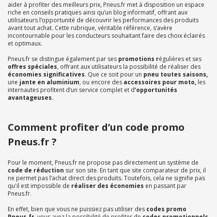
aider à profiter des meilleurs prix, Pneus.fr met à disposition un espace
riche en conseils pratiques ainsi qu’un blog informatif, offrant aux
utilisateurs l’opportunité de découvrir les performances des produits
avant tout achat. Cette rubrique, véritable référence, s’avère
incontournable pour les conducteurs souhaitant faire des choix éclairés
et optimaux.
Pneus.fr se distingue également par ses
promotions r
égulières et ses
offres spéciales
, offrant aux utilisateurs la possibilité de réaliser des
économies significatives
. Que ce soit pour un
pneu toutes saisons,
une
jante en aluminium
, ou encore des
accessoires pour moto,
les
internautes profitent d’un service complet et d
’opportunités
avantageuses.
Comment profiter d’un code promo
Pneus.fr ?
Pour le moment, Pneus.fr ne propose pas directement un système de
code de réduction
sur son site. En tant que site comparateur de prix, il
ne permet pas l’achat direct des produits. Toutefois, cela ne signifie pas
qu'il est impossible de
réaliser des économies
en passant par
Pneus.fr.
En effet, bien que vous ne puissiez pas utiliser des
codes promo
Pneus.fr,
vous avez la possibilité de profiter de
codes promotionnels