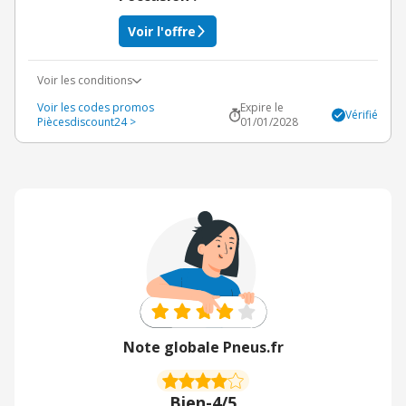
Voir l'offre
Voir les conditions
Voir les codes promos
Expire le
Vérifié
Piècesdiscount24 >
01/01/2028
Note globale Pneus.fr
Bien
-
4/5