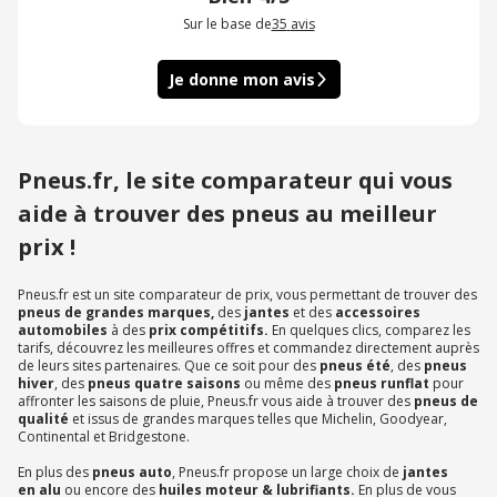
Sur le base de
35
avis
Je donne mon avis
Pneus.fr, le site comparateur qui vous
aide à trouver des pneus au meilleur
prix !
Pneus.fr est un site comparateur de prix, vous permettant de trouver des
pneus de grandes marques,
des
jantes
et des
accessoires
automobiles
à des
prix compétitifs.
En quelques clics, comparez les
tarifs, découvrez les meilleures offres et commandez directement auprès
de leurs sites partenaires. Que ce soit pour des
pneus été
, des
pneus
hiver
, des
pneus quatre saisons
ou même des
pneus runflat
pour
affronter les saisons de pluie, Pneus.fr vous aide à trouver des
pneus de
qualité
et issus de grandes marques telles que Michelin, Goodyear,
Continental et Bridgestone.
En plus des
pneus auto
, Pneus.fr propose un large choix de
jantes
en
alu
ou encore des
huiles moteur & lubrifiants.
En plus de vous