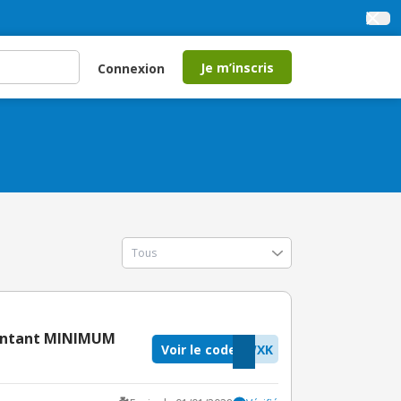
Je m’inscris
Connexion
montant MINIMUM
Voir le code
WXK