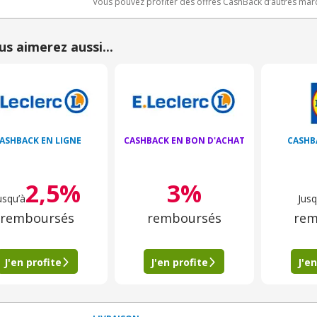
Vous pouvez profiter des offres CashBack d’autres ma
us aimerez aussi...
ASHBACK EN LIGNE
CASHBACK EN BON D'ACHAT
CASHB
2,5%
3%
usqu’à
Jusq
remboursés
remboursés
rem
J'en profite
J'en profite
J'en