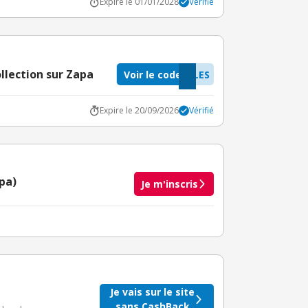
Expire le 01/01/2028
Vérifié
llection sur Zapa
Voir le code
LES
Expire le 20/09/2026
Vérifié
apa)
Je m'inscris
taire crédité après le téléchargement de l'alerte
BuyClub.
Je vais sur le site
sans CashBack