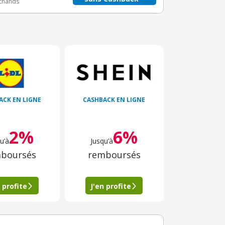
rchands
ACK EN LIGNE
CASHBACK EN LIGNE
2%
6%
u’à
Jusqu’à
boursés
remboursés
 profite
J'en profite