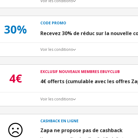
Voir les conditions
CODE PROMO
30%
Recevez 30% de réduc sur la nouvelle co
Voir les conditions
EXCLUSIF NOUVEAUX MEMBRES EBUYCLUB
4€
4€ offerts (cumulable avec les offres Z
Voir les conditions
Conditions d'obtention du bonus
3€ de bienvenue crédités immédiatement + 1€ supplémen
Bons Plans.
CASHBACK EN LIGNE
Offre réservée à une toute première inscription chez e
Zapa ne propose pas de cashback