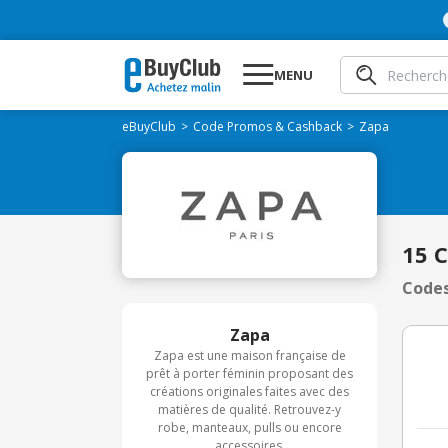
MENU
eBuyClub
Code Promos & Cashback
Zapa
15 
Codes
Zapa
Zapa est une maison française de
prêt à porter féminin proposant des
créations originales faites avec des
matières de qualité. Retrouvez-y
robe, manteaux, pulls ou encore
accessoires.