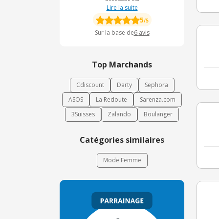
Lire la suite
5
/5
Sur la base de
6
avis
Top Marchands
Cdiscount
Darty
Sephora
ASOS
La Redoute
Sarenza.com
3Suisses
Zalando
Boulanger
Catégories similaires
Mode Femme