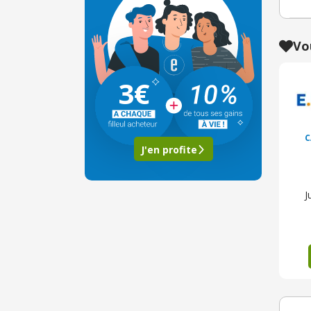
Vo
3€
C
J'en profite
J