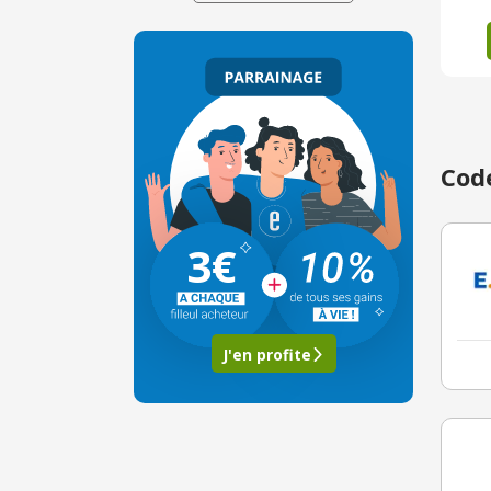
Code
3€
J'en profite