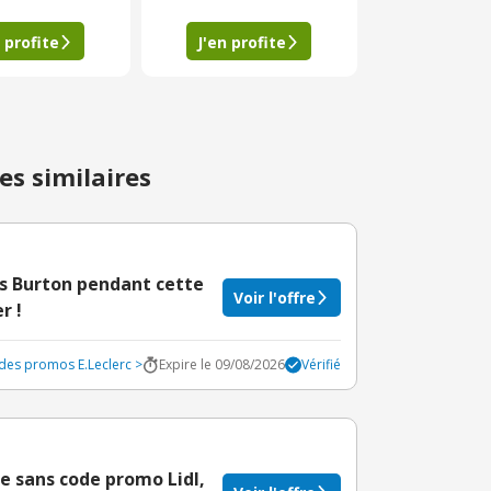
 profite
J'en profite
es similaires
es Burton pendant cette
Voir l'offre
r !
odes promos E.Leclerc >
Expire le 09/08/2026
Vérifié
e sans code promo Lidl,