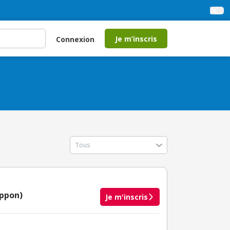
Je m’inscris
Connexion
eppon)
Je m'inscris