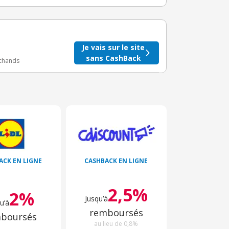
taire crédité après le téléchargement de l'alerte
BuyClub.
Je vais sur le site
sans CashBack
rchands
ACK EN LIGNE
CASHBACK EN LIGNE
2,5%
2%
Jusqu’à
u’à
remboursés
boursés
au lieu de 0,8%