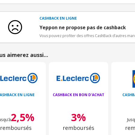
Conditions d'obtention du bonus
3€ de bienvenue crédités immédiatement + 1€ supplémen
Bons Plans.
CASHBACK EN LIGNE
Offre réservée à une toute première inscription chez e
Yeppon ne propose pas de cashback
Vous pouvez profiter des offres CashBack d’autres ma
us aimerez aussi...
ASHBACK EN LIGNE
CASHBACK EN BON D'ACHAT
CASHB
2,5%
3%
usqu’à
Jusq
remboursés
remboursés
rem