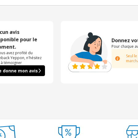
cun avis
sponible pour le
Donnez vot
ment.
Pour chaque avi
vous avez profité du
Seul le
hback Yeppon, n'hésitez
marcha
 à témoigner
e donne mon avis