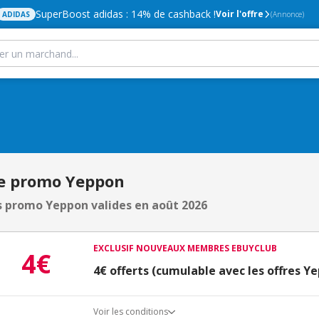
SuperBoost adidas : 14% de cashback !
Voir l'offre
ADIDAS
(Annonce)
e promo Yeppon
 promo Yeppon valides en août 2026
EXCLUSIF NOUVEAUX MEMBRES EBUYCLUB
4€
4€ offerts (cumulable avec les offres Y
Voir les conditions