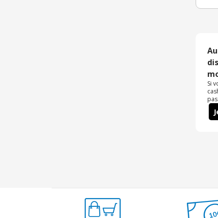
Au
di
mo
Si 
cas
pas
J