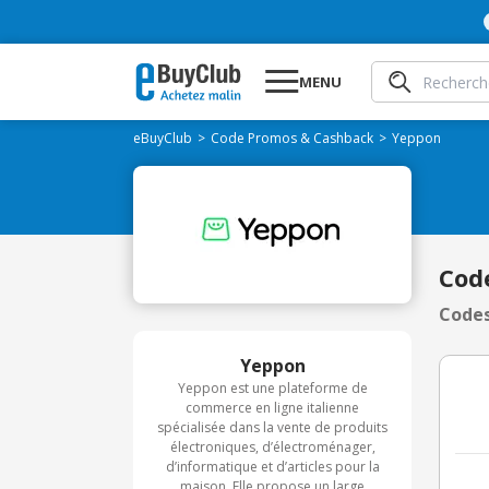
MENU
eBuyClub
Code Promos & Cashback
Yeppon
Cod
Codes
Yeppon
Yeppon est une plateforme de
commerce en ligne italienne
spécialisée dans la vente de produits
électroniques, d’électroménager,
d’informatique et d’articles pour la
maison. Elle propose un large