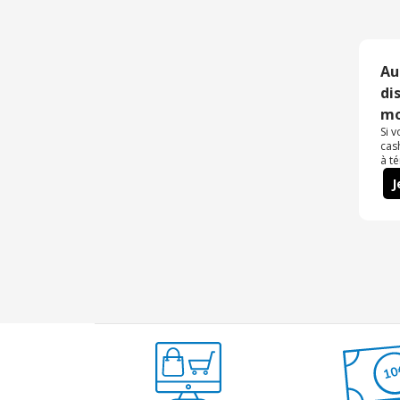
Au
di
mo
Si 
cas
à t
J