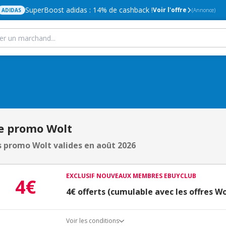
SuperBoost adidas : 14% de cashback !
Voir l'offre
ADIDAS
(Annonce)
e promo Wolt
 promo Wolt valides en août 2026
EXCLUSIF NOUVEAUX MEMBRES EBUYCLUB
4€
4€ offerts (cumulable avec les offres Wo
Voir les conditions