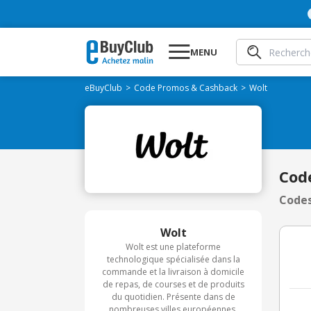
MENU
eBuyClub
Code Promos & Cashback
Wolt
Cod
Codes
Wolt
Wolt est une plateforme
technologique spécialisée dans la
commande et la livraison à domicile
de repas, de courses et de produits
du quotidien. Présente dans de
nombreuses villes européennes,