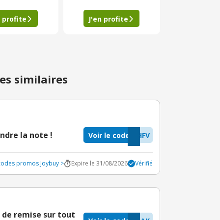
 profite
J'en profite
es similaires
ndre la note !
Voir le code
HFV
 codes promos Joybuy >
Expire le 31/08/2026
Vérifié
 de remise sur tout