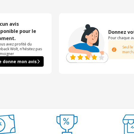
cun avis
sponible pour le
Donnez vot
ment.
Pour chaque avi
vous avez profité du
Seul le
hback Wolt, n'hésitez pas
marcha
émoigner
e donne mon avis