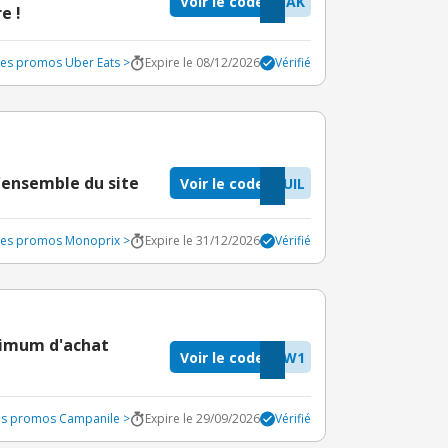
Voir le code
MAK
e !
des promos Uber Eats >
Expire le 08/12/2026
Vérifié
l'ensemble du site
Voir le code
UIL
odes promos Monoprix >
Expire le 31/12/2026
Vérifié
nimum d'achat
Voir le code
UW1
des promos Campanile >
Expire le 29/09/2026
Vérifié