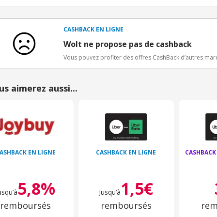
Conditions d'obtention du bonus
3€ de bienvenue crédités immédiatement + 1€ supplémen
Bons Plans.
CASHBACK EN LIGNE
Offre réservée à une toute première inscription chez e
Wolt ne propose pas de cashback
Vous pouvez profiter des offres CashBack d’autres ma
us aimerez aussi...
ASHBACK EN LIGNE
CASHBACK EN LIGNE
CASHBACK
5,8%
1,5€
usqu’à
Jusqu’à
remboursés
remboursés
rem