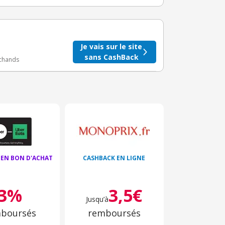
taire crédité après le téléchargement de l'alerte
BuyClub.
Je vais sur le site
sans CashBack
rchands
 EN BON D'ACHAT
CASHBACK EN LIGNE
3%
3,5€
Jusqu’à
boursés
remboursés