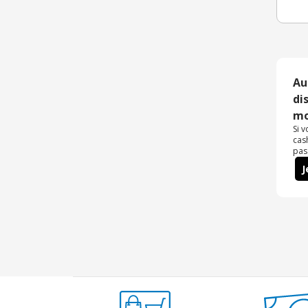
Au
di
mo
Si 
cas
pas
J