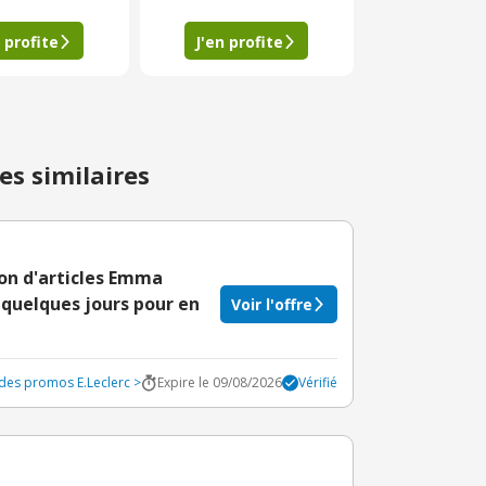
 profite
J'en profite
es similaires
on d'articles Emma
 quelques jours pour en
Voir l'offre
odes promos E.Leclerc >
Expire le 09/08/2026
Vérifié