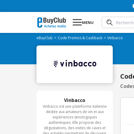
MENU
eBuyClub
Code Promos & Cashback
Vinbacco
Cod
Codes
Vinbacco
Vinbacco est une plateforme italienne
dédiée aux amateurs de vin et aux
expériences œnologiques
authentiques. Elle propose des
dégustations, des visites de caves et
des activités permettant de découvrir