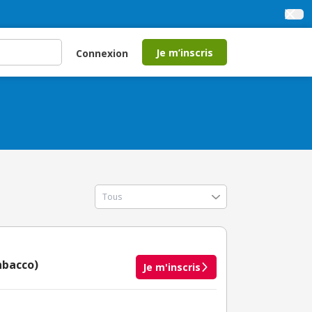
Je m’inscris
Connexion
nbacco)
Je m'inscris