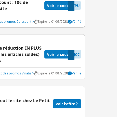
ount : 10€ de
Voir le code
VPU
site
des promos Cdiscount >
Expire le 01/01/2028
Vérifié
de réduction EN PLUS
es articles soldés)
Voir le code
JCC
s
 codes promos Vinatis >
Expire le 01/01/2028
Vérifié
out le site chez Le Petit
Voir l'offre