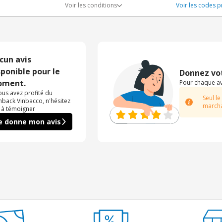
Voir les conditions
Voir les codes p
cun avis
sponible pour le
Donnez vot
ment.
Pour chaque avi
vous avez profité du
Seul le
hback Vinbacco, n'hésitez
marcha
 à témoigner
e donne mon avis