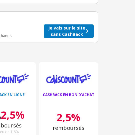
taire crédité après le téléchargement de l'alerte
BuyClub.
Je vais sur le site
sans CashBack
rchands
ACK EN LIGNE
CASHBACK EN BON D'ACHAT
2,5%
2,5%
à
boursés
remboursés
ieu de 1,6%