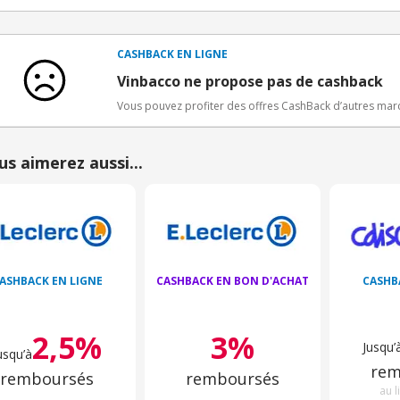
Conditions d'obtention du bonus
3€ de bienvenue crédités immédiatement + 1€ supplémen
Bons Plans.
CASHBACK EN LIGNE
Offre réservée à une toute première inscription chez e
Vinbacco ne propose pas de cashback
Vous pouvez profiter des offres CashBack d’autres ma
us aimerez aussi...
ASHBACK EN LIGNE
CASHBACK EN BON D'ACHAT
CASHB
2,5%
3%
Jusqu’
usqu’à
rem
remboursés
remboursés
au l