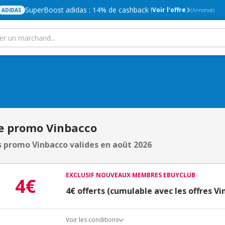
SuperBoost adidas : 14% de cashback !
Voir l'offre
ADIDAS
(Annonce)
e promo Vinbacco
 promo Vinbacco valides en août 2026
EXCLUSIF NOUVEAUX MEMBRES EBUYCLUB
4€
4€ offerts (cumulable avec les offres Vi
Voir les conditions