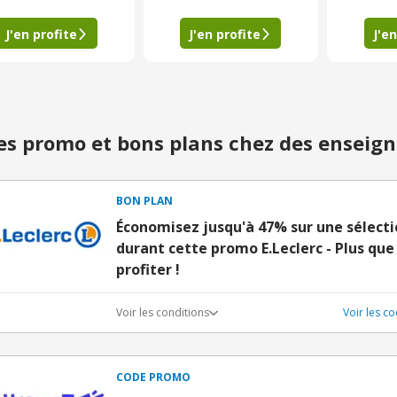
J'en profite
J'en profite
J'en
s promo et bons plans chez des enseign
BON PLAN
Économisez jusqu'à 47% sur une sélecti
durant cette promo E.Leclerc - Plus que
profiter !
Voir les conditions
Voir les c
CODE PROMO