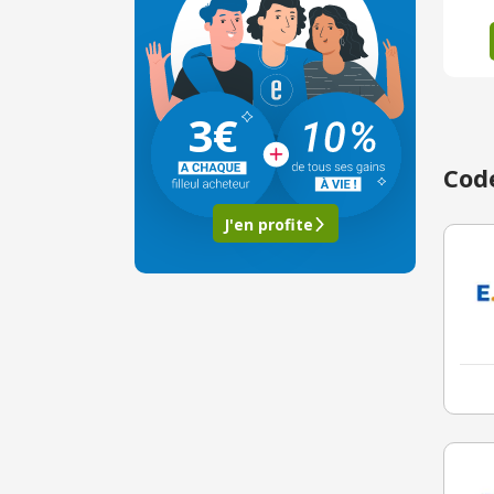
3€
Code
J'en profite