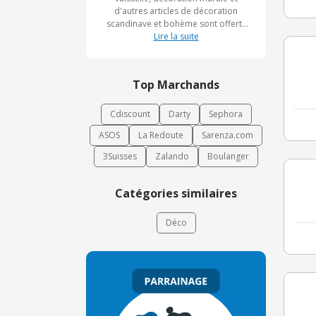
d'autres articles de décoration
scandinave et bohème sont offerts
sur Twicy Store. Dès maintenant,
Lire la suite
profitez d'une promotion
exceptionnelle auprès de cette
chouette boutique en ligne.
Top Marchands
Cdiscount
Darty
Sephora
ASOS
La Redoute
Sarenza.com
3Suisses
Zalando
Boulanger
Catégories similaires
Déco