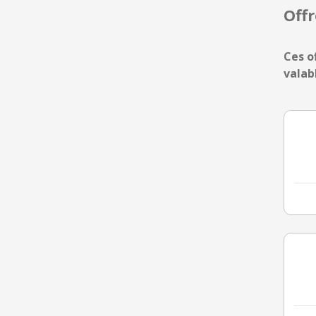
Off
Ces o
valab