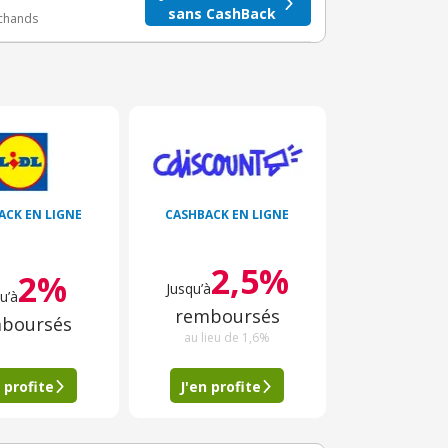
sans CashBack
rchands
ACK EN LIGNE
CASHBACK EN LIGNE
2,5%
2%
Jusqu’à
u’à
remboursés
boursés
au lieu de 1,6%
 profite
J'en profite