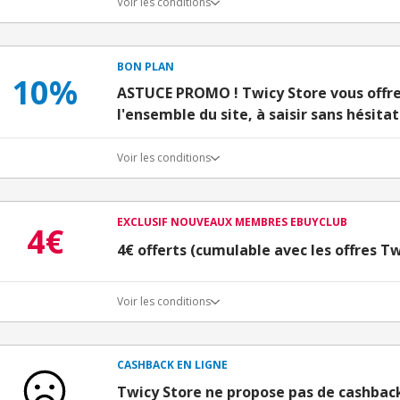
Voir les conditions
BON PLAN
10%
ASTUCE PROMO ! Twicy Store vous offre
l'ensemble du site, à saisir sans hésitat
Voir les conditions
EXCLUSIF NOUVEAUX MEMBRES EBUYCLUB
4€
4€ offerts (cumulable avec les offres Tw
Voir les conditions
Conditions d'obtention du bonus
3€ de bienvenue crédités immédiatement + 1€ supplémen
Bons Plans.
CASHBACK EN LIGNE
Offre réservée à une toute première inscription chez e
Twicy Store ne propose pas de cashbac