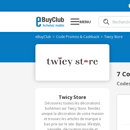
MENU
eBuyClub
Code Promos & Cashback
Twicy Store
7 C
Codes
Twicy Store
Découvrez toutes les décorations
bohèmes sur Twicy Store. Rendez
unique la décoration de votre maison
et trouvez les articles de marque à
bas prix sur le site. Bijoux, lifestyle,
vaisselle, décoration murale et