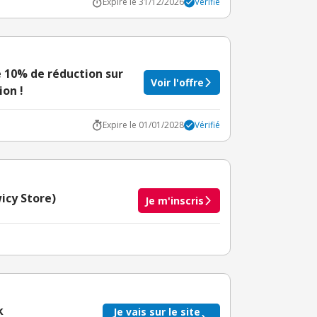
Expire le 31/12/2026
Vérifié
 10% de réduction sur
Voir l'offre
ion !
Expire le 01/01/2028
Vérifié
icy Store)
Je m'inscris
taire crédité après le téléchargement de l'alerte
BuyClub.
k
Je vais sur le site