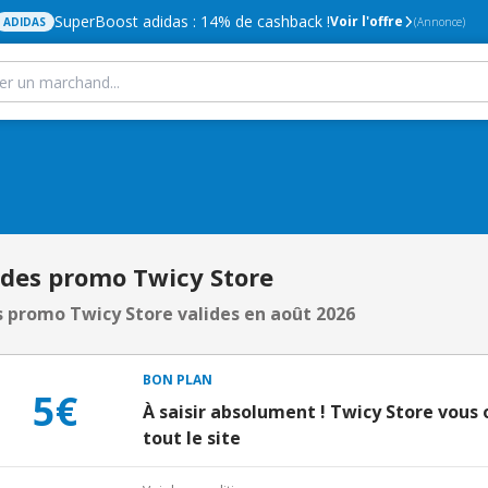
SuperBoost adidas : 14% de cashback !
Voir l'offre
ADIDAS
(Annonce)
odes promo Twicy Store
 promo Twicy Store valides en août 2026
BON PLAN
5€
À saisir absolument ! Twicy Store vous 
tout le site