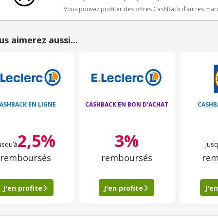
Vous pouvez profiter des offres CashBack d’autres ma
us aimerez aussi...
ASHBACK EN LIGNE
CASHBACK EN BON D'ACHAT
CASHB
2,5%
3%
usqu’à
Jusq
remboursés
remboursés
rem
J'en profite
J'en profite
J'en