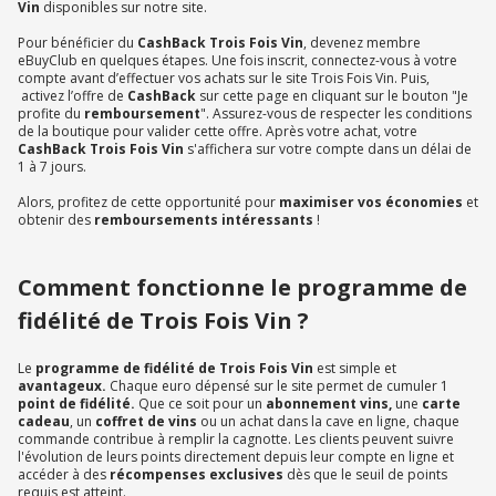
Vin
disponibles sur notre site.
Pour bénéficier du
CashBack Trois Fois Vin
, devenez membre
eBuyClub en quelques étapes. Une fois inscrit, connectez-vous à votre
compte avant d’effectuer vos achats sur le site Trois Fois Vin. Puis,
activez l’offre de
CashBack
sur cette page en cliquant sur le bouton "Je
profite du
remboursement
". Assurez-vous de respecter les conditions
de la boutique pour valider cette offre. Après votre achat, votre
CashBack Trois Fois Vin
s'affichera sur votre compte dans un délai de
1 à 7 jours.
Alors, profitez de cette opportunité pour
maximiser vos économies
et
obtenir des
remboursements intéressants
!
Comment fonctionne le programme de
fidélité de Trois Fois Vin ?
Le
programme de fidélité de Trois Fois Vin
est simple et
avantageux.
Chaque euro dépensé sur le site permet de cumuler 1
point de fidélité.
Que ce soit pour un
abonnement vins,
une
carte
cadeau
, un
coffret de vins
ou un achat dans la cave en ligne, chaque
commande contribue à remplir la cagnotte. Les clients peuvent suivre
l'évolution de leurs points directement depuis leur compte en ligne et
accéder à des
récompenses exclusives
dès que le seuil de points
requis est atteint.