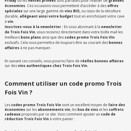
Friday
ou les
ventes privées
sont parfaites pour réaliser de
grandes
économies.
Ces occasions vous permettent d’accéder à des
offres
spéciales
sur une large gamme de
vins BIO,
ou issus de la viticulture
durable,
allégeant ainsi votre budget
tout en enrichissant votre cave
à
vin.
Inscrivez-vous à la newsletter :
En vous abonnant à la
newsletter
de Trois Fois Vin
, vous recevrez directement dans votre boîte mail les
meilleurs
bons plans
ainsi que des
codes promo Trois Fois Vin
exclusifs. Cela vous permettra de toujours être au courant des
bonnes
affaires
à ne pas manquer.
En suivant ces conseils, vous pourrez faire de
réelles bonnes affaires
sur des
vins authentiques chez Trois Fois Vin.
Comment utiliser un code promo Trois
Fois Vin ?
Les
codes promo Trois Fois Vin
sont un excellent moyen de
faire des
économies
sur les
abonnements vin
, les
box de vins
et les
coffrets
cadeaux
proposés par ce site. Voici comment ajouter un
code de
réduction Trois Fois Vin
à votre panier :