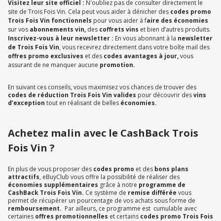
Visitez leur site officiel :
N'oubliez pas de consulter directement le
site de Trois Fois Vin. Cela peut vous aider à dénicher des
codes promo
Trois Fois Vin fonctionnels
pour vous aider à f
aire des économies
sur vos
abonnements vin,
des
coffrets vins
et bien d’autres produits.
Inscrivez-vous à leur newsletter :
En vous abonnant à la
newsletter
de Trois Fois Vin
, vous recevrez directement dans votre boîte mail des
offres promo exclusives
et des
codes avantages à jour,
vous
assurant de ne manquer aucune
promotion.
En suivant ces conseils, vous maximisez vos chances de trouver des
codes de réduction Trois Fois Vin valides
pour découvrir des
vins
d’exception
tout en réalisant de belles
économies.
Achetez malin avec le CashBack Trois
Fois Vin ?
En plus de vous proposer des
codes promo
et des
bons plans
attractifs
, eBuyClub vous offre la possibilité de réaliser des
économies supplémentaires
grâce à notre
programme de
CashBack Trois Fois Vin.
Ce système de
remise différée
vous
permet de récupérer un pourcentage de vos achats sous forme de
remboursement.
Par ailleurs, ce programme est cumulable avec
certaines
offres promotionnelles
et certains
codes promo Trois Fois