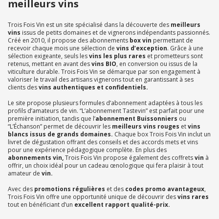
meilleurs vins
Trois Fois Vin est un site spécialisé dans la découverte des
meilleurs
vins
issus de petits domaines et de vignerons indépendants passionnés.
Créé en 2010, il propose des abonnements
box vin
permettant de
recevoir chaque mois une sélection de
vins d’exception
. Grâce à une
sélection exigeante, seuls les
vins les plus rares
et prometteurs sont
retenus, mettant en avant des
vins BIO
, en conversion ou issus de la
viticulture durable. Trois Fois Vin se démarque par son engagement à
valoriser le travail des artisans vignerons tout en garantissant à ses
clients des
vins authentiques et confidentiels.
Le site propose plusieurs formules d’abonnement adaptées à tous les
profils d’amateurs de vin. “L’abonnement Tastevin” est parfait pour une
première initiation, tandis que l’
abonnement Buissonniers
ou
“L’Échanson” permet de découvrir les
meilleurs vins rouges
et
vins
blancs issus de grands domaines.
Chaque box Trois Fois Vin inclut un
livret de dégustation offrant des conseils et des accords mets et vins
pour une expérience pédagogique complète. En plus des
abonnements vin,
Trois Fois Vin propose également des coffrets
vin
à
offrir, un choix idéal pour un cadeau œnologique qui fera plaisir à tout
amateur de
vin.
Avec des
promotions régulières
et des
codes promo avantageux
,
Trois Fois Vin offre une opportunité unique de découvrir des
vins rares
tout en bénéficiant d’un
excellent rapport qualité-prix.