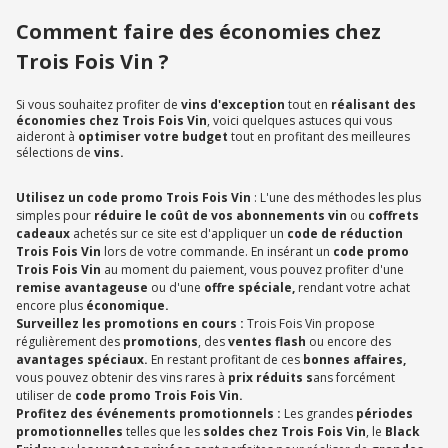
Comment faire des économies chez
Trois Fois Vin ?
Si vous souhaitez profiter de
vins d'exception
tout en
réalisant des
économies chez Trois Fois Vin
, voici quelques astuces qui vous
aideront à
optimiser votre budget
tout en profitant des meilleures
sélections de
vins.
Utilisez un code promo Trois Fois Vin
: L'une des méthodes les plus
simples pour
réduire le coût de vos abonnements vin
ou
coffrets
cadeaux
achetés sur ce site est d'appliquer un
code de réduction
Trois Fois Vin
lors de votre commande. En insérant un
code promo
Trois Fois Vin
au moment du paiement, vous pouvez profiter d'une
remise avantageuse
ou d'une
offre spéciale,
rendant votre achat
encore plus
économique.
Surveillez les promotions en cours :
Trois Fois Vin propose
régulièrement des
promotions
, des
ventes flash
ou encore des
avantages spéciaux.
En restant profitant de ces
bonnes affaires,
vous pouvez obtenir des vins rares à
prix réduits s
ans forcément
utiliser de
code promo Trois Fois Vin.
Profitez des événements promotionnels :
Les grandes
périodes
promotionnelles
telles que les
soldes chez Trois Fois Vin
, le
Black