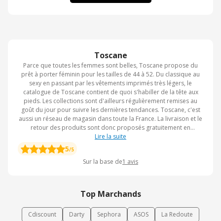
Toscane
Parce que toutes les femmes sont belles, Toscane propose du
prêt à porter féminin pour les tailles de 44 à 52. Du classique au
sexy en passant par les vêtements imprimés très légers, le
catalogue de Toscane contient de quoi s'habiller de la tête aux
pieds. Les collections sont d'ailleurs régulièrement remises au
goût du jour pour suivre les dernières tendances. Toscane, c'est
aussi un réseau de magasin dans toute la France. La livraison et le
retour des produits sont donc proposés gratuitement en
magasin. En clair, vous pouvez faire vos choix sur la Toile,
Lire la suite
directement depuis chez vous pour passer les récupérer
5
/5
quelques jours plus tard dans un des magasins du réseau. Si le
Sur la base de
1
avis
produits ne vous plait finalement pas, vous pouvez alors le
retourner gratuitement. C'est donc sans risque en très simple.
Alors pourquoi ne pas se laisser tenter?
Top Marchands
Cdiscount
Darty
Sephora
ASOS
La Redoute