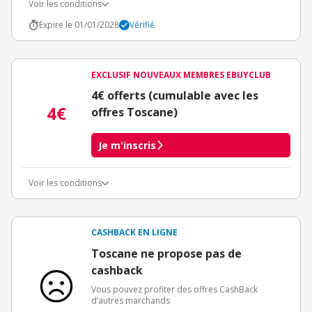
Voir les conditions
Expire le 01/01/2028
Vérifié
EXCLUSIF NOUVEAUX MEMBRES EBUYCLUB
4€ offerts (cumulable avec les
4€
offres Toscane)
Je m'inscris
Voir les conditions
Conditions d'obtention du bonus
3€ de bienvenue crédités immédiatement + 1€ supplémentaire
crédité après le téléchargement de l'alerte Bons Plans.
CASHBACK EN LIGNE
Offre réservée à une toute première inscription chez eBuyClub.
Toscane ne propose pas de
cashback
Vous pouvez profiter des offres CashBack
d’autres marchands