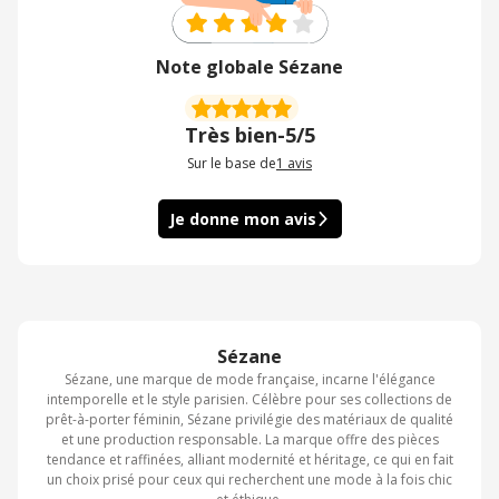
Note globale Sézane
Très bien
-
5/5
Sur le base de
1
avis
Je donne mon avis
Sézane
Sézane, une marque de mode française, incarne l'élégance
intemporelle et le style parisien. Célèbre pour ses collections de
prêt-à-porter féminin, Sézane privilégie des matériaux de qualité
et une production responsable. La marque offre des pièces
tendance et raffinées, alliant modernité et héritage, ce qui en fait
un choix prisé pour ceux qui recherchent une mode à la fois chic