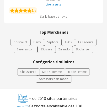
et éthique.
Lire la suite
5
/5
Sur la base de
1
avis
Top Marchands
Cdiscount
Darty
Sephora
ASOS
La Redoute
Sarenza.com
3Suisses
Zalando
Boulanger
Catégories similaires
Chaussures
Mode Homme
Mode Femme
Accessoires de mode
+ de 2610 sites partenaires
Cagnotte encaissable dès 10€