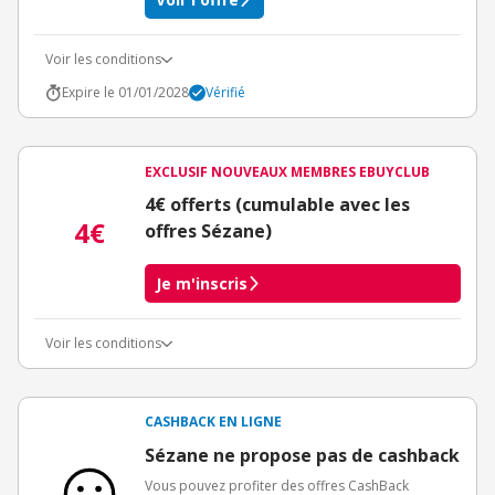
Voir les conditions
Expire le 01/01/2028
Vérifié
EXCLUSIF NOUVEAUX MEMBRES EBUYCLUB
4€ offerts (cumulable avec les
4€
offres Sézane)
Je m'inscris
Voir les conditions
Conditions d'obtention du bonus
3€ de bienvenue crédités immédiatement + 1€ supplémentaire
crédité après le téléchargement de l'alerte Bons Plans.
CASHBACK EN LIGNE
Offre réservée à une toute première inscription chez eBuyClub.
Sézane ne propose pas de cashback
Vous pouvez profiter des offres CashBack