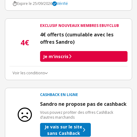
Expire le 25/09/2026
Vérifié
EXCLUSIF NOUVEAUX MEMBRES EBUYCLUB
4€ offerts (cumulable avec les
4€
offres Sandro)
Je m'inscris
Voir les conditions
Conditions d'obtention du bonus
3€ de bienvenue crédités immédiatement + 1€ supplémentaire
crédité après le téléchargement de l'alerte Bons Plans.
CASHBACK EN LIGNE
Offre réservée à une toute première inscription chez eBuyClub.
Sandro ne propose pas de cashback
Vous pouvez profiter des offres CashBack
d’autres marchands
Je vais sur le site
sans CashBack