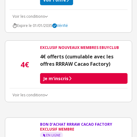
Voir les conditions
Expire le 01/01/2035
Vérifié
EXCLUSIF NOUVEAUX MEMBRES EBUYCLUB
4€ offerts (cumulable avec les
4€
offres RRRAW Cacao Factory)
Je m'inscris
Voir les conditions
Conditions d'obtention du bonus
3€ de bienvenue crédités immédiatement + 1€ supplémentaire
crédité après le téléchargement de l'alerte Bons Plans.
Offre réservée à une toute première inscription chez eBuyClub.
BON D’ACHAT RRRAW CACAO FACTORY
EXCLUSIF MEMBRE
EN LIGNE