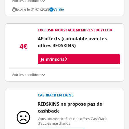
Voir les conditions
Expire le 01/01/2028
Vérifié
EXCLUSIF NOUVEAUX MEMBRES EBUYCLUB
4€ offerts (cumulable avec les
4€
offres REDSKINS)
Je m'inscris
Voir les conditions
Conditions d'obtention du bonus
3€ de bienvenue crédités immédiatement + 1€ supplémentaire
crédité après le téléchargement de l'alerte Bons Plans.
CASHBACK EN LIGNE
Offre réservée à une toute première inscription chez eBuyClub.
REDSKINS ne propose pas de
cashback
Vous pouvez profiter des offres CashBack
d’autres marchands