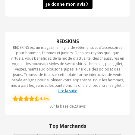
Je donne mon avis
REDSKINS
REDSKINS est un magasin en ligne de vêtements et d'accessoires
pour hommes, femmes et juniors. Dans ses rayons quoi que
virtuels, vous bénéficiez de la mode d'actualité, des chaussures en
vogue, des nouveaux styles de sweat-shirts, chemises, pulls, gilet,
vestes, manteaux, blousons, jupes, ainsi que des polos et des
jeans. Trouvez de tout sur cette plate-forme interactive de vente
privée en ligne pour sublimer votre apparence. Pour les hommes,
mis à part les jeans et les pantalons, ils ont le choix entre les gilets,
les polos, les pulls, les sweat-shirts, les T-shirts et les différents
Lire la suite
accessoires qui vont avec. Les juniors trouveront leur lot de
4.5
/5
bonheur parmi les sweats, cabans, blousons, T-shirts, polos,
Sur la base de
23
avis
jeans, pantalons, le choix est large. REDSKINS, c'est également le
portail des bons plans et des ventes promotionnelles. Plus d'une
fois et presque tous les jours, les offres spéciales et soldes
émergent, mais aussi toutes les nouveautés en puissance à
Top Marchands
chaque saison.