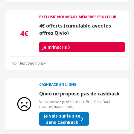
EXCLUSIF NOUVEAUX MEMBRES EBUYCLUB
4€ offerts (cumulable avec les
4€
offres Qivio)
Je m'inscris
Voir les conditions
Conditions d'obtention du bonus
3€ de bienvenue crédités immédiatement + 1€ supplémentaire
crédité après le téléchargement de l'alerte Bons Plans.
CASHBACK EN LIGNE
Offre réservée à une toute première inscription chez eBuyClub.
Qivio ne propose pas de cashback
Vous pouvez profiter des offres CashBack
d’autres marchands
Je vais sur le site
sans CashBack