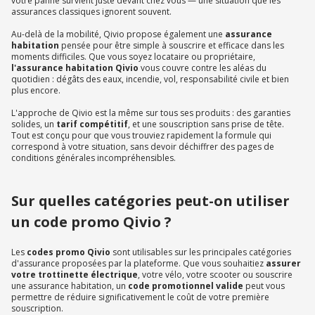
votre panne survient juste devant chez vous — une situation que les
assurances classiques ignorent souvent.
Au-delà de la mobilité, Qivio propose également une
assurance
habitation
pensée pour être simple à souscrire et efficace dans les
moments difficiles. Que vous soyez locataire ou propriétaire,
l'assurance habitation Qivio
vous couvre contre les aléas du
quotidien : dégâts des eaux, incendie, vol, responsabilité civile et bien
plus encore.
L'approche de Qivio est la même sur tous ses produits : des garanties
solides, un
tarif compétitif
, et une souscription sans prise de tête.
Tout est conçu pour que vous trouviez rapidement la formule qui
correspond à votre situation, sans devoir déchiffrer des pages de
conditions générales incompréhensibles.
Sur quelles catégories peut-on utiliser
un code promo Qivio ?
Les
codes promo Qivio
sont utilisables sur les principales catégories
d'assurance proposées par la plateforme. Que vous souhaitiez
assurer
votre trottinette électrique
, votre vélo, votre scooter ou souscrire
une assurance habitation, un
code promotionnel valide
peut vous
permettre de réduire significativement le coût de votre première
souscription.