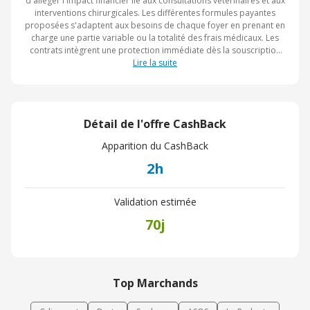
d'alléger l'impact financier lié aux consultations vétérinaires et aux
interventions chirurgicales. Les différentes formules payantes
proposées s'adaptent aux besoins de chaque foyer en prenant en
charge une partie variable ou la totalité des frais médicaux. Les
contrats intègrent une protection immédiate dès la souscription
afin de couvrir rapidement les accidents ou les maladies
Lire la suite
imprévues. En plus de l'enveloppe de soins classique, les
utilisateurs bénéficient d'une assistance de téléconseil accessible
à tout moment pour échanger avec des professionnels de la
santé animale. Enfin, l'offre inclut des budgets spécifiques dédiés
Détail de l'offre CashBack
au bien-être annuel ainsi qu'à la gestion des situations d'urgence.
Apparition du CashBack
2h
Validation estimée
70j
Top Marchands