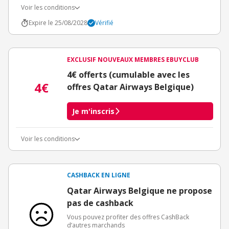
Voir les conditions
Expire le 25/08/2028
Vérifié
EXCLUSIF NOUVEAUX MEMBRES EBUYCLUB
4€ offerts (cumulable avec les
4€
offres Qatar Airways Belgique)
Je m'inscris
Voir les conditions
Conditions d'obtention du bonus
3€ de bienvenue crédités immédiatement + 1€ supplémentaire
crédité après le téléchargement de l'alerte Bons Plans.
CASHBACK EN LIGNE
Offre réservée à une toute première inscription chez eBuyClub.
Qatar Airways Belgique ne propose
pas de cashback
Vous pouvez profiter des offres CashBack
d’autres marchands