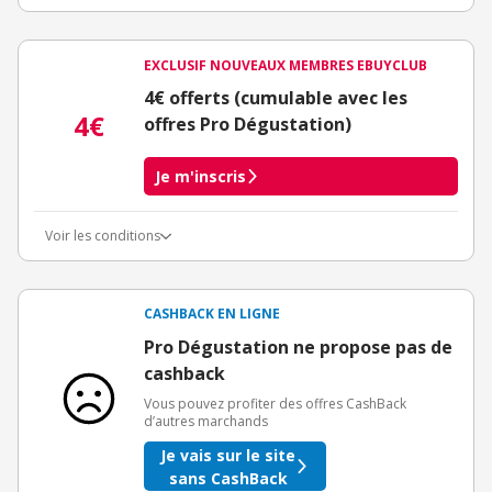
EXCLUSIF NOUVEAUX MEMBRES EBUYCLUB
4€ offerts (cumulable avec les
4€
offres Pro Dégustation)
Je m'inscris
Voir les conditions
Conditions d'obtention du bonus
3€ de bienvenue crédités immédiatement + 1€ supplémentaire
crédité après le téléchargement de l'alerte Bons Plans.
CASHBACK EN LIGNE
Offre réservée à une toute première inscription chez eBuyClub.
Pro Dégustation ne propose pas de
cashback
Vous pouvez profiter des offres CashBack
d’autres marchands
Je vais sur le site
sans CashBack