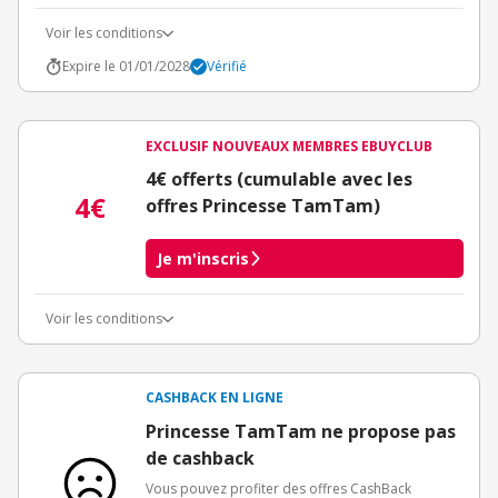
Voir les conditions
Expire le 01/01/2028
Vérifié
EXCLUSIF NOUVEAUX MEMBRES EBUYCLUB
4€ offerts (cumulable avec les
4€
offres Princesse TamTam)
Je m'inscris
Voir les conditions
Conditions d'obtention du bonus
3€ de bienvenue crédités immédiatement + 1€ supplémentaire
crédité après le téléchargement de l'alerte Bons Plans.
CASHBACK EN LIGNE
Offre réservée à une toute première inscription chez eBuyClub.
Princesse TamTam ne propose pas
de cashback
Vous pouvez profiter des offres CashBack