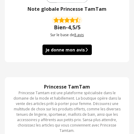
Note globale Princesse TamTam
Bien
-
4,5/5
Sur le base de
8
avis
Je donne mon avis
Princesse TamTam
Princesse Tamtam est une plateforme spécialisée dans le
domaine de la mode et habillement. La boutique opère dans la
vente des articles prêt-à-porter pour femme. Découvrez une
multitude de choix sur les produits offerts, comme les diverses
tenues de lingerie, sportwear, maillots de bain, ainsi que les
accessoires y afférents aux petits prix. Sansa plus attendre,
choisissez les articles qui vous conviennent avec Princesse
Tamtam.