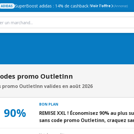
SuperBoost adidas : 14% de cashback !
Voir l'offre
ADIDAS
(Annonce)
Codes promo OutletInn
 promo OutletInn valides en août 2026
BON PLAN
90%
REMISE XXL ! Économisez 90% au plus su
sans code promo Outletinn, craquez san