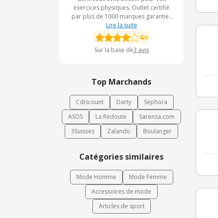
exercices physiques. Outlet certifié
par plus de 1000 marques garanties
du fabricant, l'enseigne met à votre
Lire la suite
disposition les meilleurs rapport
4
/5
qualité-prix. Alors, rejoignez vite
Sur la base de
3
avis
OutletInn et bénéficiez de
nombreuses promotions et réduction
jusqu'à 70 % durant toute l'année.
Top Marchands
Cdiscount
Darty
Sephora
ASOS
La Redoute
Sarenza.com
3Suisses
Zalando
Boulanger
Catégories similaires
Mode Homme
Mode Femme
Accessoires de mode
Articles de sport