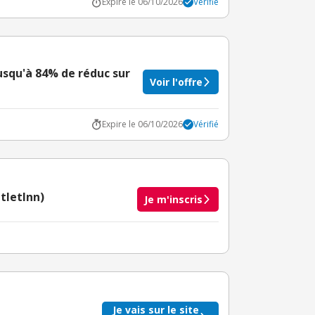
Expire le 06/10/2026
Vérifié
jusqu'à 84% de réduc sur
Voir l'offre
Expire le 06/10/2026
Vérifié
tletInn)
Je m'inscris
taire crédité après le téléchargement de l'alerte
BuyClub.
Je vais sur le site