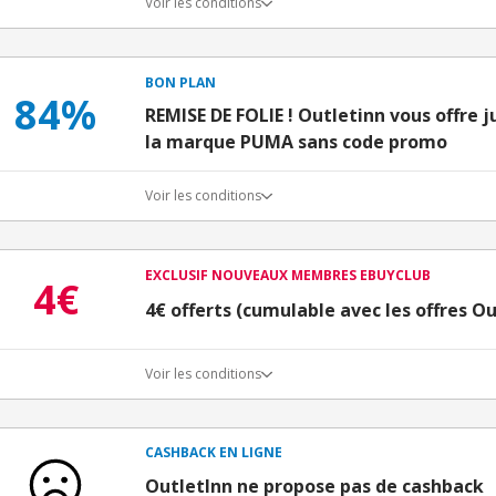
Voir les conditions
BON PLAN
84%
REMISE DE FOLIE ! Outletinn vous offre 
la marque PUMA sans code promo
Voir les conditions
EXCLUSIF NOUVEAUX MEMBRES EBUYCLUB
4€
4€ offerts (cumulable avec les offres Ou
Voir les conditions
Conditions d'obtention du bonus
3€ de bienvenue crédités immédiatement + 1€ supplémen
Bons Plans.
CASHBACK EN LIGNE
Offre réservée à une toute première inscription chez e
OutletInn ne propose pas de cashback