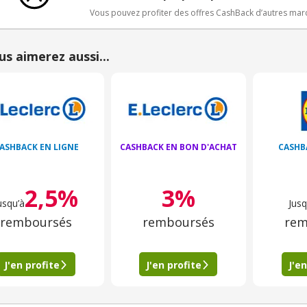
Vous pouvez profiter des offres CashBack d’autres ma
us aimerez aussi...
ASHBACK EN LIGNE
CASHBACK EN BON D'ACHAT
CASHB
2,5%
3%
usqu’à
Jusq
remboursés
remboursés
rem
J'en profite
J'en profite
J'en