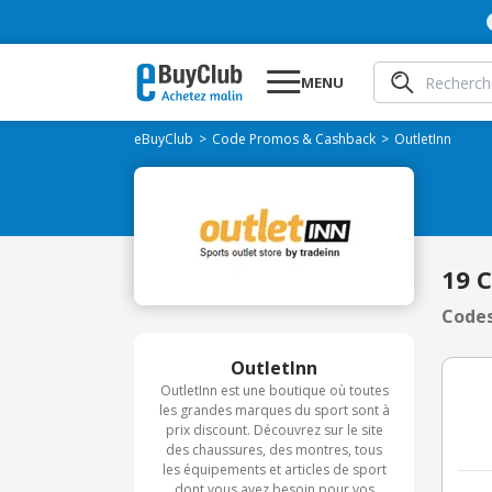
MENU
eBuyClub
Code Promos & Cashback
OutletInn
19 
Codes
OutletInn
OutletInn est une boutique où toutes
les grandes marques du sport sont à
prix discount. Découvrez sur le site
des chaussures, des montres, tous
les équipements et articles de sport
dont vous avez besoin pour vos