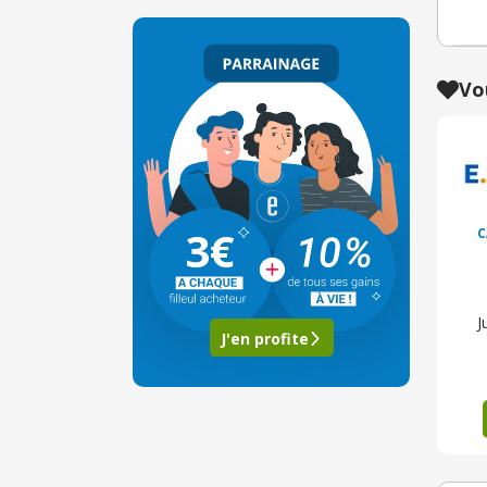
Vo
3€
C
J
J'en profite