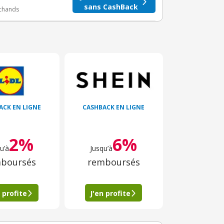
sans CashBack
rchands
ACK EN LIGNE
CASHBACK EN LIGNE
2%
6%
u’à
Jusqu’à
boursés
remboursés
 profite
J'en profite