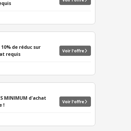
equis
 10% de réduc sur
Voir l'offre
at requis
NS MINIMUM d'achat
Voir l'offre
e !