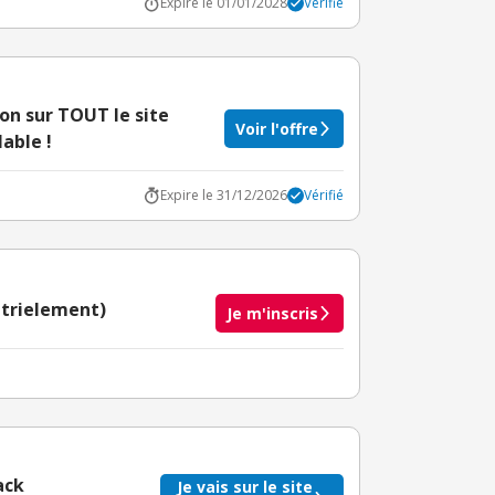
Expire le 01/01/2028
Vérifié
on sur TOUT le site
Voir l'offre
able !
Expire le 31/12/2026
Vérifié
utrielement)
Je m'inscris
taire crédité après le téléchargement de l'alerte
BuyClub.
ack
Je vais sur le site