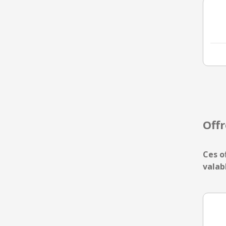
Off
Ces o
valab