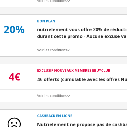
Voir les conditions
BON PLAN
20%
nutrielement vous offre 20% de réducti
durant cette promo - Aucune excuse val
Voir les conditions
EXCLUSIF NOUVEAUX MEMBRES EBUYCLUB
4€
4€ offerts (cumulable avec les offres N
Voir les conditions
Conditions d'obtention du bonus
3€ de bienvenue crédités immédiatement + 1€ supplémen
Bons Plans.
CASHBACK EN LIGNE
Offre réservée à une toute première inscription chez e
Nutrielement ne propose pas de cashb