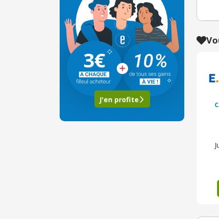
Vo
3€
J'en profite
C
J