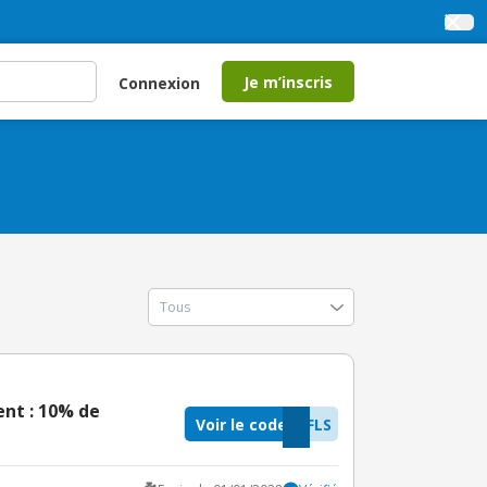
Je m’inscris
Connexion
ent : 10% de
Voir le code
FLS