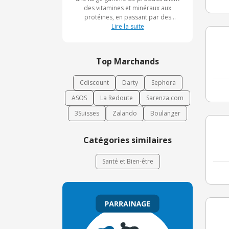
des vitamines et minéraux aux
protéines, en passant par des
solutions pour la gestion du poids et
Lire la suite
le soutien du système immunitaire. Le
site met également un accent
particulier sur des produits naturels,
Top Marchands
élaborés à partir d'ingrédients
soigneusement sélectionnés pour
leurs bienfaits sur la santé.
Cdiscount
Darty
Sephora
Nutrielement s'engage à fournir des
ASOS
La Redoute
Sarenza.com
produits efficaces, avec un excellent
rapport qualité-prix, adaptés à
3Suisses
Zalando
Boulanger
différents besoins nutritionnels.
Catégories similaires
Santé et Bien-être