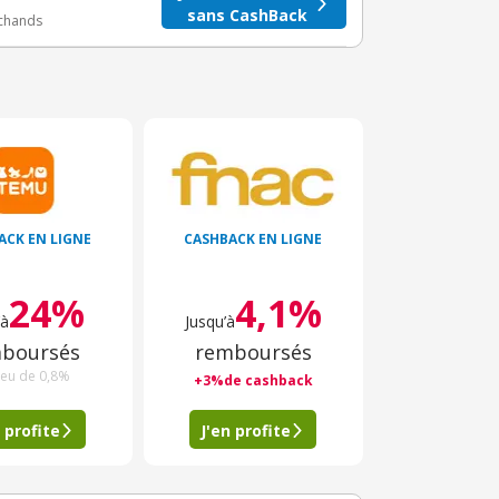
sans CashBack
rchands
ACK EN LIGNE
CASHBACK EN LIGNE
24%
4,1%
’à
Jusqu’à
boursés
remboursés
ieu de 0,8%
+3%de cashback
 profite
J'en profite