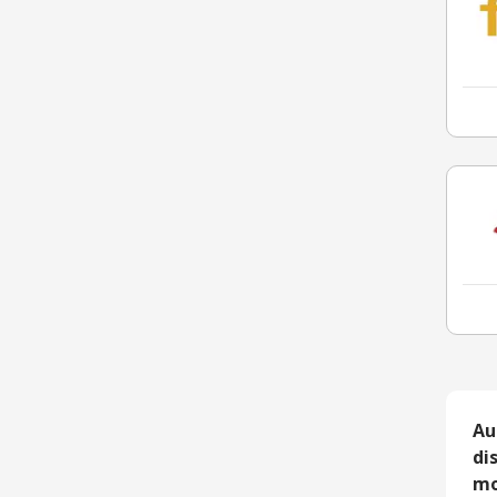
Au
di
mo