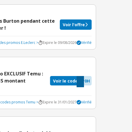
es Burton pendant cette
Voir l'offre
r !
odes promos E.Leclerc >
Expire le 09/08/2026
Vérifié
o EXCLUSIF Temu :
ANS montant
Voir le code
P0H
s codes promos Temu >
Expire le 31/01/2027
Vérifié