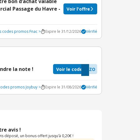
e bon d’achat valable
rcial Passage du Havre -
Voir l'offre
es codes promos Fnac >
Expire le 31/12/2026
Vérifié
ndre la note !
Voir le code
RZO
 codes promos Joybuy >
Expire le 31/08/2026
Vérifié
re avis !
s déposé, un bonus offert jusqu’à 0,20€ !