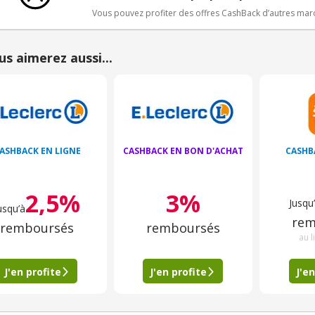
Vous pouvez profiter des offres CashBack d’autres ma
us aimerez aussi...
ASHBACK EN LIGNE
CASHBACK EN BON D'ACHAT
CASHB
2,5%
3%
Jusqu
usqu’à
rem
remboursés
remboursés
au l
J'en profite
J'en profite
J'en