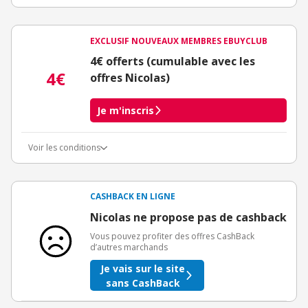
EXCLUSIF NOUVEAUX MEMBRES EBUYCLUB
4€ offerts (cumulable avec les
4€
offres Nicolas)
Je m'inscris
Voir les conditions
Conditions d'obtention du bonus
3€ de bienvenue crédités immédiatement + 1€ supplémentaire
crédité après le téléchargement de l'alerte Bons Plans.
CASHBACK EN LIGNE
Offre réservée à une toute première inscription chez eBuyClub.
Nicolas ne propose pas de cashback
Vous pouvez profiter des offres CashBack
d’autres marchands
Je vais sur le site
sans CashBack