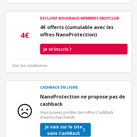
EXCLUSIF NOUVEAUX MEMBRES EBUYCLUB
4€ offerts (cumulable avec les
4€
offres NanoProtection)
Je m'inscris
Voir les conditions
Conditions d'obtention du bonus
3€ de bienvenue crédités immédiatement + 1€ supplémentaire
crédité après le téléchargement de l'alerte Bons Plans.
CASHBACK EN LIGNE
Offre réservée à une toute première inscription chez eBuyClub.
NanoProtection ne propose pas de
cashback
Vous pouvez profiter des offres CashBack
d’autres marchands
Je vais sur le site
sans CashBack