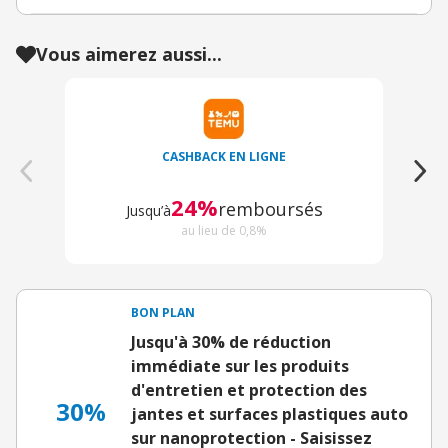
Vous aimerez aussi...
CASHBACK EN LIGNE
24%
remboursés
Jusqu’à
J
au lieu de 0,8%
BON PLAN
Jusqu'à 30% de réduction
immédiate sur les produits
d'entretien et protection des
30%
jantes et surfaces plastiques auto
sur nanoprotection - Saisissez