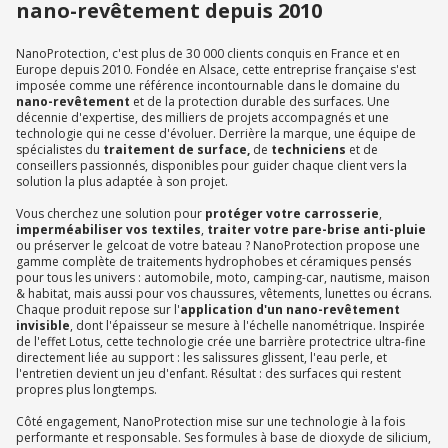
nano-revêtement depuis 2010
NanoProtection, c'est plus de 30 000 clients conquis en France et en
Europe depuis 2010. Fondée en Alsace, cette entreprise française s'est
imposée comme une référence incontournable dans le domaine du
nano-revêtement
et de la protection durable des surfaces. Une
décennie d'expertise, des milliers de projets accompagnés et une
technologie qui ne cesse d'évoluer. Derrière la marque, une équipe de
spécialistes du
traitement de surface,
de
techniciens
et de
conseillers passionnés, disponibles pour guider chaque client vers la
solution la plus adaptée à son projet.
Vous cherchez une solution pour
protéger votre carrosserie
,
imperméabiliser vos textiles
,
traiter votre pare-brise anti-pluie
ou préserver le gelcoat de votre bateau ? NanoProtection propose une
gamme complète de traitements hydrophobes et céramiques pensés
pour tous les univers : automobile, moto, camping-car, nautisme, maison
& habitat, mais aussi pour vos chaussures, vêtements, lunettes ou écrans.
Chaque produit repose sur l'
application d'un nano-revêtement
invisible
, dont l'épaisseur se mesure à l'échelle nanométrique. Inspirée
de l'effet Lotus, cette technologie crée une barrière protectrice ultra-fine
directement liée au support : les salissures glissent, l'eau perle, et
l'entretien devient un jeu d'enfant. Résultat : des surfaces qui restent
propres plus longtemps.
Côté engagement, NanoProtection mise sur une technologie à la fois
performante et responsable. Ses formules à base de dioxyde de silicium,