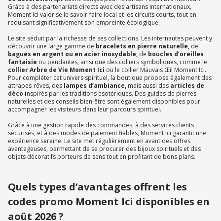
Grâce à des partenariats directs avec des artisans internationaux,
Moment Ici valorise le savoir-faire local et les circuits courts, tout en
réduisant significativement son empreinte écologique.
Le site séduit par la richesse de ses collections. Les internautes peuvent y
découvrir une large gamme de
bracelets en pierre naturelle,
de
bagues en argent ou en acier inoxydable,
de
boucles d’oreilles
fantaisie
ou pendantes, ainsi que des colliers symboliques, comme le
collier Arbre de Vie Moment Ici
ou le collier Mauvais Œil Moment Ici.
Pour compléter cet univers spirituel, la boutique propose également des
attrapes-rêves, des
lampes d’ambiance,
mais aussi des
articles de
déco i
nspirés par les traditions ésotériques. Des guides de pierres
naturelles et des conseils bien-être sont également disponibles pour
accompagner les visiteurs dans leur parcours spirituel.
Grâce à une gestion rapide des commandes, à des services clients
sécurisés, et à des modes de paiement fiables, Moment Ici garantit une
expérience sereine. Le site met régulièrement en avant des offres
avantageuses, permettant de se procurer des bijoux spirituels et des
objets décoratifs porteurs de sens tout en profitant de bons plans.
Quels types d’avantages offrent les
codes promo Moment Ici disponibles en
août 2026 ?