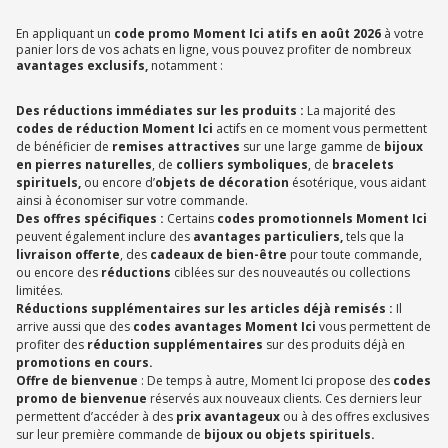
En appliquant un
code promo Moment Ici atifs en août 2026
à votre
panier lors de vos achats en ligne, vous pouvez profiter de nombreux
avantages exclusifs,
notamment :
Des réductions immédiates sur les produits :
La majorité des
codes de réduction Moment Ici
actifs en ce moment vous permettent
de bénéficier de
remises attractives
sur une large gamme de
bijoux
en pierres naturelles
, de
colliers symboliques
, de
bracelets
spirituels,
ou encore d’
objets de décoration
ésotérique, vous aidant
ainsi à économiser sur votre commande.
Des offres spécifiques :
Certains
codes promotionnels Moment Ici
peuvent également inclure des
avantages particuliers,
tels que la
livraison offerte
, des
cadeaux de bien-être
pour toute commande,
ou encore des
réductions
ciblées sur des nouveautés ou collections
limitées.
Réductions supplémentaires sur les articles déjà remisés :
Il
arrive aussi que des
codes avantages Moment Ici
vous permettent de
profiter des
réduction supplémentaires
sur des produits déjà en
promotions en cours.
Offre de bienvenue
: De temps à autre, Moment Ici propose des
codes
promo de bienvenue
réservés aux nouveaux clients. Ces derniers leur
permettent d’accéder à des
prix avantageux
ou à des offres exclusives
sur leur première commande de
bijoux ou objets spirituels.