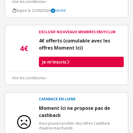
Voir les conditions
Expire le 22/09/2026
Vérifié
EXCLUSIF NOUVEAUX MEMBRES EBUYCLUB
4€ offerts (cumulable avec les
4€
offres Moment Ici)
Je m'inscris
Voir les conditions
Conditions d'obtention du bonus
3€ de bienvenue crédités immédiatement + 1€ supplémentaire
crédité après le téléchargement de l'alerte Bons Plans.
CASHBACK EN LIGNE
Offre réservée à une toute première inscription chez eBuyClub.
Moment Ici ne propose pas de
cashback
Vous pouvez profiter des offres CashBack
d’autres marchands