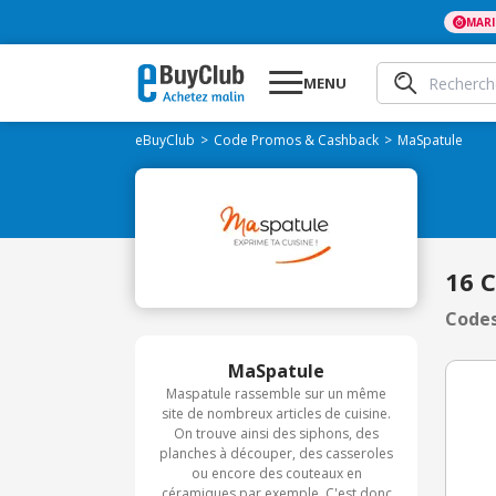
MAR
MENU
eBuyClub
Code Promos & Cashback
MaSpatule
16 
Codes
MaSpatule
Maspatule rassemble sur un même
site de nombreux articles de cuisine.
On trouve ainsi des siphons, des
planches à découper, des casseroles
ou encore des couteaux en
céramiques par exemple. C'est donc