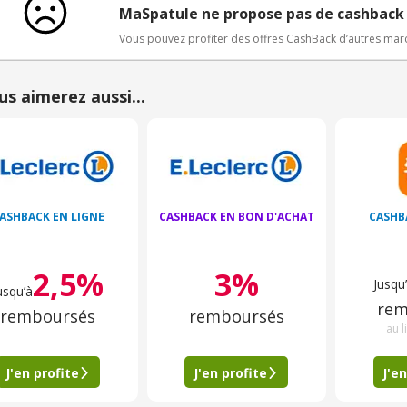
MaSpatule ne propose pas de cashback
Vous pouvez profiter des offres CashBack d’autres ma
us aimerez aussi...
ASHBACK EN LIGNE
CASHBACK EN BON D'ACHAT
CASHB
2,5%
3%
Jusqu
usqu’à
rem
remboursés
remboursés
au l
J'en profite
J'en profite
J'en