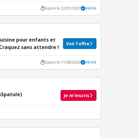
Expire le 22/01/2027
Vérifié
cuisine pour enfants et
Voir l'offre
 Craquez sans attendre !
Expire le 11/08/2026
Vérifié
aSpatule)
Je m'inscris
taire crédité après le téléchargement de l'alerte
BuyClub.