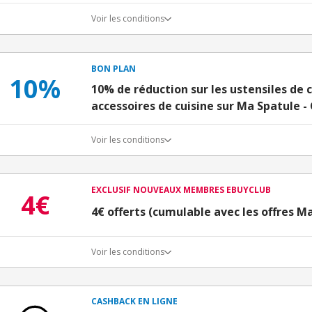
Voir les conditions
BON PLAN
10%
10% de réduction sur les ustensiles de 
accessoires de cuisine sur Ma Spatule -
Voir les conditions
EXCLUSIF NOUVEAUX MEMBRES EBUYCLUB
4€
4€ offerts (cumulable avec les offres M
Voir les conditions
Conditions d'obtention du bonus
3€ de bienvenue crédités immédiatement + 1€ supplémen
Bons Plans.
CASHBACK EN LIGNE
Offre réservée à une toute première inscription chez e