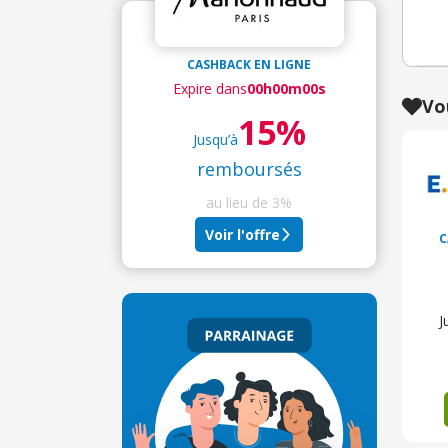
CASHBACK EN LIGNE
Expire dans
00h00m00s
Vo
15%
Jusqu’à
remboursés
au lieu de
3%
+ 6%de cashback
Voir l'offre
C
J