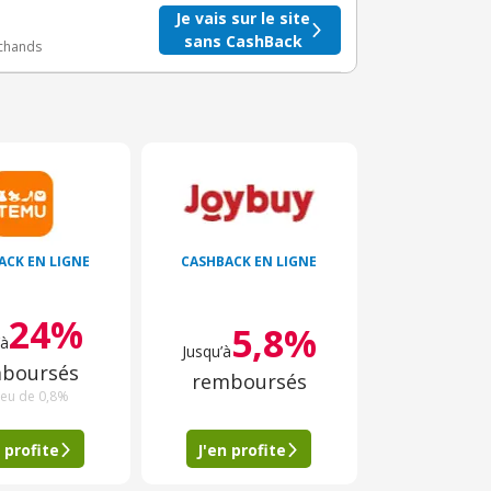
Je vais sur le site
sans CashBack
rchands
ACK EN LIGNE
CASHBACK EN LIGNE
24%
5,8%
’à
Jusqu’à
boursés
remboursés
ieu de 0,8%
 profite
J'en profite