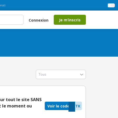
nce)
Je m’inscris
Connexion
r tout le site SANS
t le moment ou
Voir le code
ZTK