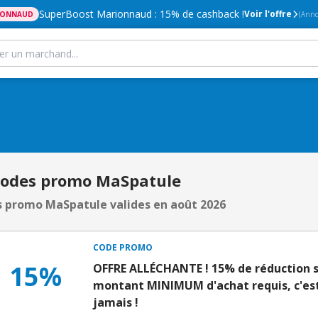
SuperBoost Marionnaud : 15% de cashback !
Voir l'offre
IONNAUD
(Anno
Codes promo MaSpatule
 promo MaSpatule valides en août 2026
CODE PROMO
15%
OFFRE ALLÉCHANTE ! 15% de réduction su
montant MINIMUM d'achat requis, c'es
jamais !