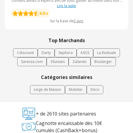
conseils avisés d'experts afin de vous guider au mieux dans votre
shopping et vous aider à choisir le produit qui vous correspond.
Lire la suite
Ce spécialiste a su s'adapter aux besoins de ses clients et assure
4.5
/5
désormais une livraison gratuite et efficace en fonction de vos
Sur la base de
5
avis
disponibilités pour être sûr que vous soyez là pour réceptionner
votre commande.
Top Marchands
Cdiscount
Darty
Sephora
ASOS
La Redoute
Sarenza.com
3Suisses
Zalando
Boulanger
Catégories similaires
Linge de Maison
Mobilier
Déco
+ de 2610 sites partenaires
Cagnotte encaissable dès 10€
cumulés (CashBack+bonus)