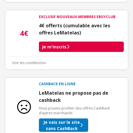
EXCLUSIF NOUVEAUX MEMBRES EBUYCLUB
4€ offerts (cumulable avec les
4€
offres LeMatelas)
Je m'inscris
Voir les conditions
Conditions d'obtention du bonus
3€ de bienvenue crédités immédiatement + 1€ supplémentaire
crédité après le téléchargement de l'alerte Bons Plans.
CASHBACK EN LIGNE
Offre réservée à une toute première inscription chez eBuyClub.
LeMatelas ne propose pas de
cashback
Vous pouvez profiter des offres CashBack
d’autres marchands
Je vais sur le site
sans CashBack