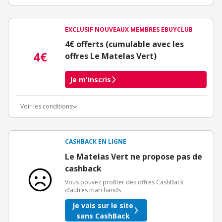
EXCLUSIF NOUVEAUX MEMBRES EBUYCLUB
4€ offerts (cumulable avec les
4€
offres Le Matelas Vert)
Je m'inscris
Voir les conditions
Conditions d'obtention du bonus
3€ de bienvenue crédités immédiatement + 1€ supplémentaire
crédité après le téléchargement de l'alerte Bons Plans.
CASHBACK EN LIGNE
Offre réservée à une toute première inscription chez eBuyClub.
Le Matelas Vert ne propose pas de
cashback
Vous pouvez profiter des offres CashBack
d’autres marchands
Je vais sur le site
sans CashBack