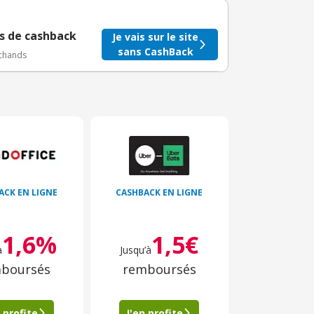
BuyClub.
s de cashback
Je vais sur le site
sans CashBack
rchands
ACK EN LIGNE
CASHBACK EN LIGNE
1,6%
1,5€
à
Jusqu’à
boursés
remboursés
 profite
J'en profite