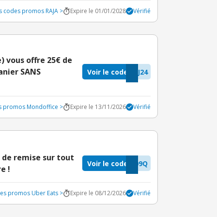
es codes promos RAJA >
Expire le 01/01/2028
Vérifié
 vous offre 25€ de
anier SANS
Voir le code
J24
es promos Mondoffice >
Expire le 13/11/2026
Vérifié
 de remise sur tout
Voir le code
09Q
e !
des promos Uber Eats >
Expire le 08/12/2026
Vérifié