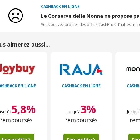
Bons Plans.
CASHBACK EN LIGNE
Offre réservée à une toute première inscription chez e
Le Conserve della Nonna ne propose pa
Vous pouvez profiter des offres CashBack d’autres ma
us aimerez aussi...
ASHBACK EN LIGNE
CASHBACK EN LIGNE
CASHB
5,8%
3%
usqu’à
Jusqu’à
Jusqu’
remboursés
remboursés
rem
J'en profite
J'en profite
J'en