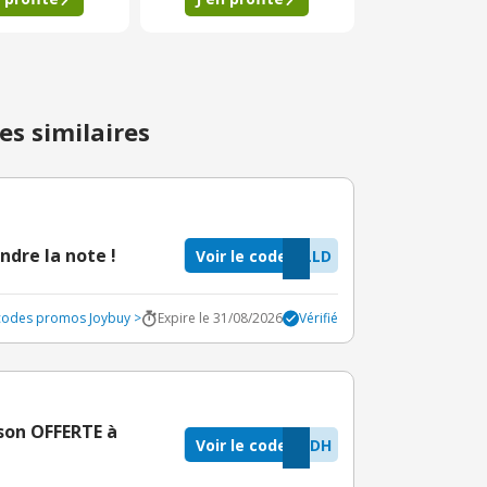
es similaires
ndre la note !
Voir le code
LLD
 codes promos Joybuy >
Expire le 31/08/2026
Vérifié
ison OFFERTE à
Voir le code
QDH