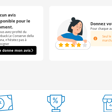
cun avis
sponible pour le
Donnez vot
ment.
Pour chaque avi
vous avez profité du
hback Le Conserve della
Seul le
na, n'hésitez pas à
marcha
oigner
e donne mon avis