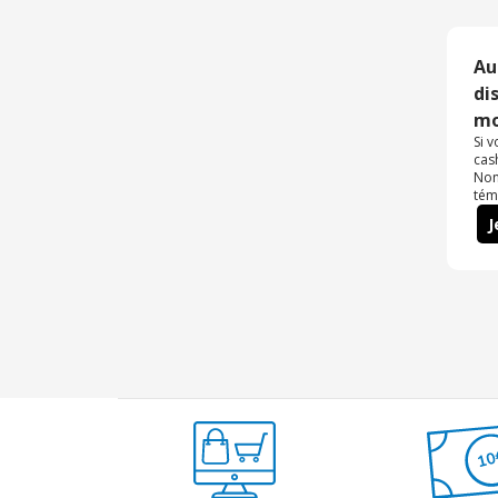
Au
di
mo
Si 
cas
Non
tém
J