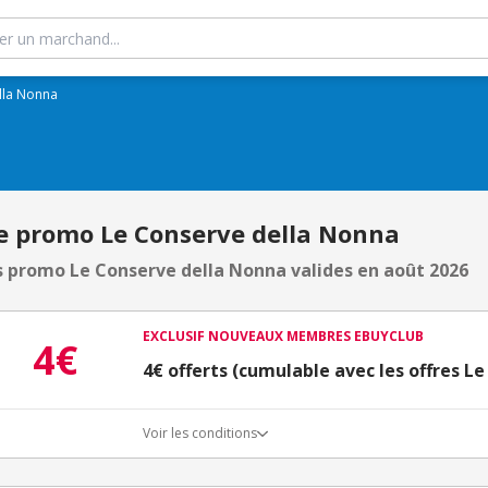
lla Nonna
e promo Le Conserve della Nonna
 promo Le Conserve della Nonna valides en août 2026
EXCLUSIF NOUVEAUX MEMBRES EBUYCLUB
4€
4€ offerts (cumulable avec les offres L
Voir les conditions
Conditions d'obtention du bonus
3€ de bienvenue crédités immédiatement + 1€ supplémen