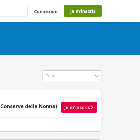
Je m’inscris
Connexion
e Conserve della Nonna)
Je m'inscris
taire crédité après le téléchargement de l'alerte