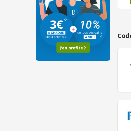
3€
Code
J'en profite