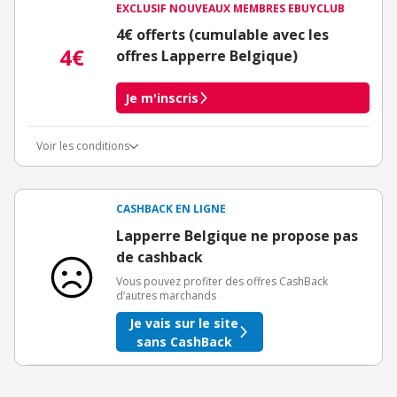
EXCLUSIF NOUVEAUX MEMBRES EBUYCLUB
4€ offerts (cumulable avec les
4€
offres Lapperre Belgique)
Je m'inscris
Voir les conditions
Conditions d'obtention du bonus
3€ de bienvenue crédités immédiatement + 1€ supplémentaire
crédité après le téléchargement de l'alerte Bons Plans.
CASHBACK EN LIGNE
Offre réservée à une toute première inscription chez eBuyClub.
Lapperre Belgique ne propose pas
de cashback
Vous pouvez profiter des offres CashBack
d’autres marchands
Je vais sur le site
sans CashBack