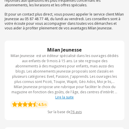
réponses aux questions les plus fréquentes concernant les
abonnements, les livraisons et les offres spéciales.
Et pour un contact plus direct, vous pouvez appeler le service client Milan
Jeunesse au 05 87 48 77 48, du lundi au vendredi. Les conseillers sont à
votre écoute pour vous accompagner dans toutes vos démarches et
vous aider à profiter pleinement de vos avantages Milan Jeunesse.
Milan Jeunesse
Milan Jeunesse est un éditeur spécialisé dans les ouvrages dédiés
aux enfants de 9 mois à 15 ans. Le site regroupe des
abonnements à des magazines pour enfants, mais aussi des
blogs. Les abonnements jeunesse proposés sont classés en
plusieurs catégories: Eveil, Passion, J'apprends. Les ouvrages les
plus connus sont Picoti, Toupie, Wapiti, Géo Ados, Moi je lis,...
Milan Jeunesse propose une rubrique pour faciliter le choix du
magazine en fonction des goûts, de l'âge, des centres d'intérêt et
des héros préférés de votre enfant. Après un abonnement en
Lire la suite
ligne, votre enfant recevra ses magazines préférés dans la boîte
4.5
/5
aux lettres.
Sur la base de
76
avis