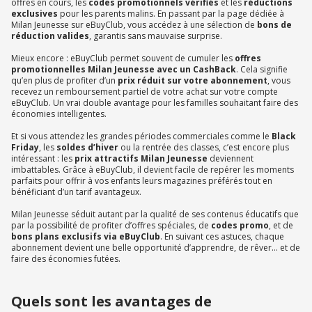
offres en cours, les
codes promotionnels vérifiés
et les
réductions
exclusives
pour les parents malins. En passant par la page dédiée à
Milan Jeunesse sur eBuyClub, vous accédez à une sélection de
bons de
réduction valides
, garantis sans mauvaise surprise.
Mieux encore : eBuyClub permet souvent de cumuler les
offres
promotionnelles Milan Jeunesse avec un CashBack
. Cela signifie
qu’en plus de profiter d’un
prix réduit sur votre abonnement
, vous
recevez un remboursement partiel de votre achat sur votre compte
eBuyClub. Un vrai double avantage pour les familles souhaitant faire des
économies intelligentes.
Et si vous attendez les grandes périodes commerciales comme le
Black
Friday
, les
soldes d’hiver
ou la rentrée des classes, c’est encore plus
intéressant : les
prix attractifs Milan Jeunesse
deviennent
imbattables. Grâce à eBuyClub, il devient facile de repérer les moments
parfaits pour offrir à vos enfants leurs magazines préférés tout en
bénéficiant d’un tarif avantageux.
Milan Jeunesse séduit autant par la qualité de ses contenus éducatifs que
par la possibilité de profiter d’offres spéciales, de
codes promo
, et de
bons plans exclusifs via eBuyClub
. En suivant ces astuces, chaque
abonnement devient une belle opportunité d’apprendre, de rêver… et de
faire des économies futées.
Quels sont les avantages de