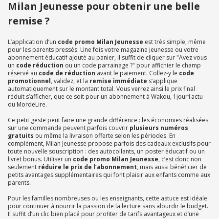
Milan Jeunesse pour obtenir une belle
remise ?
L’application d’un
code promo Milan Jeunesse
est très simple, même
pour les parents pressés. Une fois votre magazine jeunesse ou votre
abonnement éducatif ajouté au panier, il suffit de cliquer sur "Avez vous
un
code réduction
ou un code parrainage ?" pour affichier le champ
réservé au
code de réduction
avant le paiement. Collez-y le
code
promotionnel
, validez, et la
remise immédiate
s’applique
automatiquement sur le montant total. Vous verrez ainsi le prix final
réduit s’afficher, que ce soit pour un abonnement à Wakou, 1jour1actu
ou MordeLire.
Ce petit geste peut faire une grande différence : les économies réalisées
sur une commande peuvent parfois couvrir
plusieurs numéros
gratuits
ou même la livraison offerte selon les périodes. En
complément, Milan Jeunesse propose parfois des cadeaux exclusifs pour
toute nouvelle souscription : des autocollants, un poster éducatif ou un
livret bonus. Utiliser un
code promo Milan Jeunesse
, c’est donc non
seulement
réduire le prix de l’abonnement
, mais aussi bénéficier de
petits avantages supplémentaires qui font plaisir aux enfants comme aux
parents.
Pour les familles nombreuses ou les enseignants, cette astuce est idéale
pour continuer à nourrir la passion de la lecture sans alourdir le budget.
Il suffit d’un clic bien placé pour profiter de tarifs avantageux et d’une