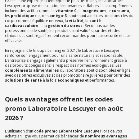
Grâce à une expertise scientifique de plus de 30 ans, le Laboratoire
Lescuyer propose des solutions innovantes et fiables. Les compléments
incluent des actifs comme la
vitamine C,
le
magnésium
, le
curcuma
,
les
probiotiques
et des
oméga-3
, soutenant ainsi des fonctions clés du
corps comme l'équilibre nerveux, la
vitalité,
la
santé
cardiovasculaire
et la
gestion du stress.
Reconnus par les
professionnels de santé, les produits sont validés par des études
cliniques et sont régulièrement recommandés pour leur sécurité et leur
efficacité.
En rejoignant le Groupe Lehning en 2021, le Laboratoire Lescuyer
renforce son engagement pour une santé naturelle et responsable.
L’entreprise s'engage également à préserver l'environnement grâce à
des produits conçus dans le respect des normes écologiques. Les
compléments alimentaires
du laboratoire sont disponibles en ligne,
avec des offres exclusives et des promotions régulières pour offrir des
solutions de santé
à la fois
économiques
et performantes.
Quels avantages offrent les codes
promo Laboratoire Lescuyer en août
2026 ?
L'utilisation d’un
code promo Laboratoire Lescuyer
lors de vos
achats en ligne vous permet de bénéficier de
nombreux avantages