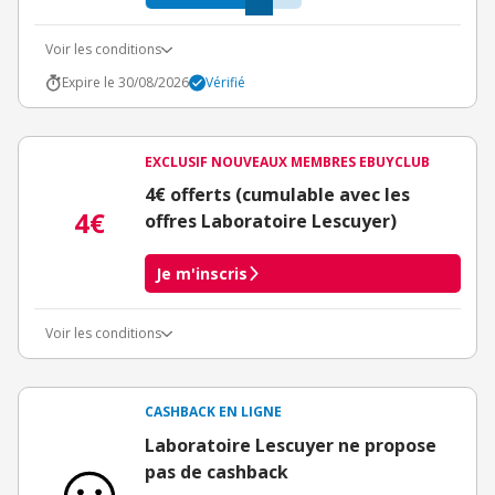
Voir les conditions
Expire le 30/08/2026
Vérifié
EXCLUSIF NOUVEAUX MEMBRES EBUYCLUB
4€ offerts (cumulable avec les
4€
offres Laboratoire Lescuyer)
Je m'inscris
Voir les conditions
Conditions d'obtention du bonus
3€ de bienvenue crédités immédiatement + 1€ supplémentaire
crédité après le téléchargement de l'alerte Bons Plans.
CASHBACK EN LIGNE
Offre réservée à une toute première inscription chez eBuyClub.
Laboratoire Lescuyer ne propose
pas de cashback